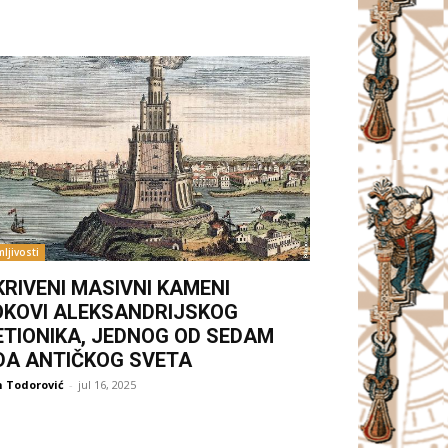
ljivosti
KRIVENI MASIVNI KAMENI
OKOVI ALEKSANDRIJSKOG
ETIONIKA, JEDNOG OD SEDAM
DA ANTIČKOG SVETA
 Todorović
-
jul 16, 2025