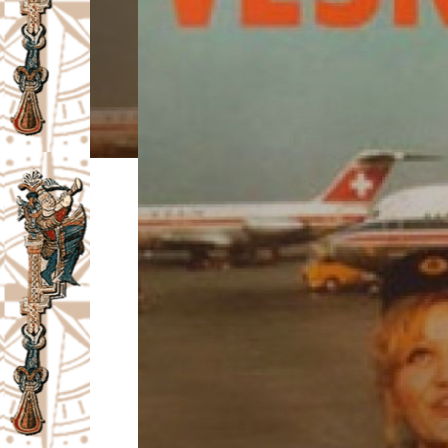
I
V
A
Č