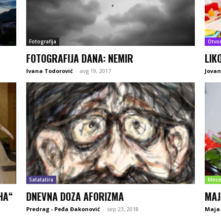
Fotografija
Otvo
FOTOGRAFIJA DANA: NEMIR
LIK
Ivana Todorović
-
avg 19, 2017
Jovan
Satatatira
Mese
НА“
DNEVNA DOZA AFORIZMA
MAJ
Predrag - Peđa Đakonović
-
sep 23, 2018
Maja