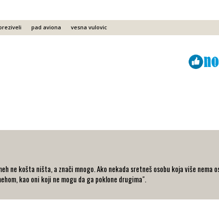
preziveli
pad aviona
vesna vulovic
Viber
ReddIt
eh ne košta ništa, a znači mnogo. Ako nekada sretneš osobu koja više nema osm
ehom, kao oni koji ne mogu da ga poklone drugima".