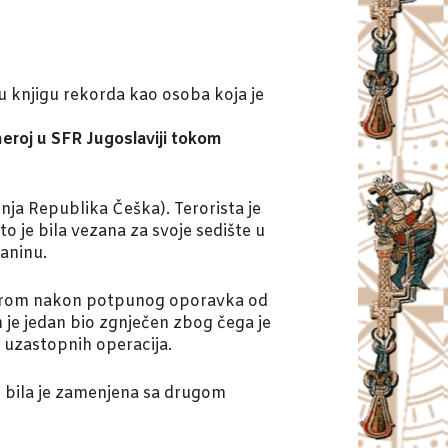
vu knjigu rekorda kao osoba koja je
 heroj u SFR Jugoslaviji tokom
ja Republika Češka). Terorista je
o je bila vezana za svoje sedište u
laninu.
 šalterom nakon potpunog oporavka od
h je jedan bio zgnječen zbog čega je
 uzastopnih operacija.
t, bila je zamenjena sa drugom