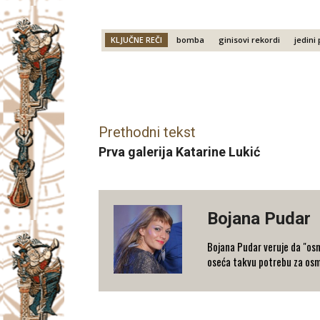
KLJUČNE REČI
bomba
ginisovi rekordi
jedini 
Facebook
X
Email
Prethodni tekst
Prva galerija Katarine Lukić
Bojana Pudar
Bojana Pudar veruje da "osm
oseća takvu potrebu za osm