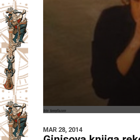
foto: funnylla.com
MAR 28, 2014
Ginisova knjiga re