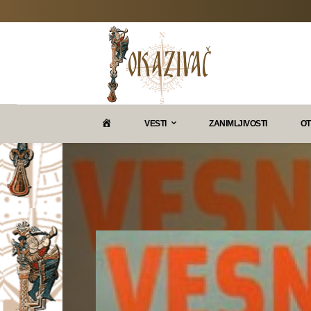
P
VESTI
ZANIMLJIVOSTI
OT
O
K
A
Z