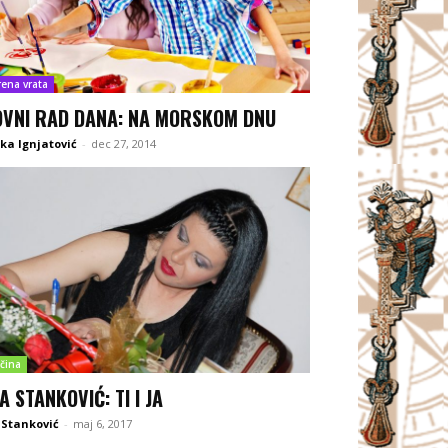
rena vrata
OVNI RAD DANA: NA MORSKOM DNU
ka Ignjatović
-
dec 27, 2014
čina
A STANKOVIĆ: TI I JA
 Stanković
-
maj 6, 2017