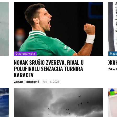
Otvorena vrata
Maga
NOVAK SRUŠIO ZVEREVA, RIVAL U
ЖИК
POLUFINALU SENZACIJA TURNIRA
Žika 
KARACEV
Zoran Todorović
-
feb 16, 2021