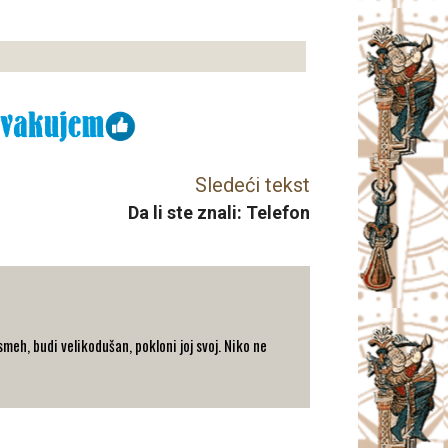
Sledeći tekst
Da li ste znali: Telefon
eh, budi velikodušan, pokloni joj svoj. Niko ne