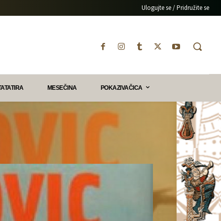
Ulogujte se / Pridružite se
TATATIRA
MESEČINA
POKAZIVAČICA