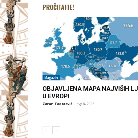
PROČITAJTE!
Magazin
OBJAVLJENA MAPA NAJVIŠIH LJ
U EVROPI
Zoran Todorović
-
avg 8, 2025