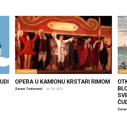
Zanimljivosti
Zanim
UDI
OPERA U KAMIONU KRSTARI RIMOM
OT
BL
Zoran Todorović
-
jul 18, 2025
SV
ČU
Zoran