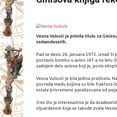
Vesna Vulović je primila titulu za Ginis
sedamdesetih.
Pad se desio 26. januara 1972. iznad S
postavio bombu u avion JAT-a na letu 367
zadnjem delu aviona koji je, posle ekspl
Vesna Vulović je bila jedina preživela. 
povreda među kojima su bile fraktura lob
ostala privremeno paralizovana od pojas
Ono što je interesantno je da dvadesetdv
stjuardesom koja se takođe zvala Vesna