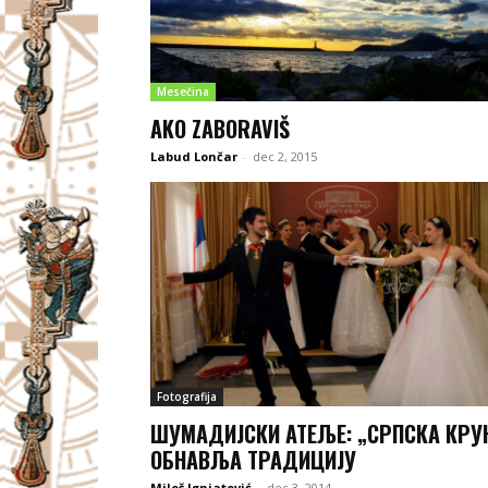
Mesečina
AKO ZABORAVIŠ
Labud Lončar
-
dec 2, 2015
Fotografija
ШУМАДИЈСКИ АТЕЉЕ: „СРПСКА КРУ
ОБНАВЉА ТРАДИЦИЈУ
Miloš Ignjatović
-
dec 3, 2014