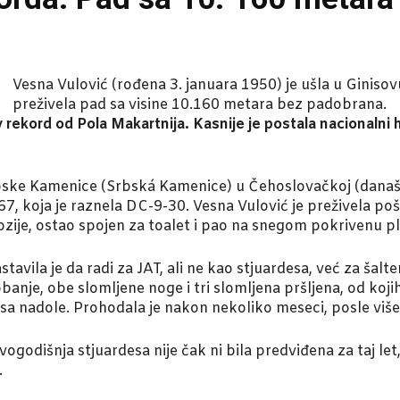
Vesna Vulović (rođena 3. januara 1950) je ušla u Giniso
preživela pad sa visine 10.160 metara bez padobrana.
ov rekord od Pola Makartnija. Kasnije je postala nacionalni
rpske Kamenice (Srbská Kamenice) u Čehoslovačkoj (današn
, koja je raznela DC-9-30. Vesna Vulović je preživela pošt
ozije, ostao spojen za toalet i pao na snegom pokrivenu p
Nastavila je da radi za JAT, ali ne kao stjuardesa, već za
anje, obe slomljene noge i tri slomljena pršljena, od koji
a nadole. Prohodala je nakon nekoliko meseci, posle više
ogodišnja stjuardesa nije čak ni bila predviđena za taj le
.