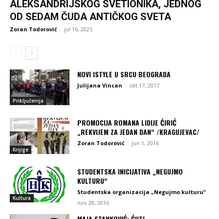
ALEKSANDRIJSKOG SVETIONIKA, JEDNOG
OD SEDAM ČUDA ANTIČKOG SVETA
Zoran Todorović
-
jul 16, 2025
NOVI ISTYLE U SRCU BEOGRADA
Julijana Vincan
-
okt 17, 2017
Priključenija
PROMOCIJA ROMANA LIDIJE ĆIRIĆ
„REKVIJEM ZA JEDAN DAN“ /KRAGUJEVAC/
Zoran Todorović
-
jun 1, 2016
Knjige
STUDENTSKA INICIJATIVA „NEGUJMO
KULTURU“
Studentska organizacija „Negujmo kulturu“
-
Kultura
nov 28, 2016
MAJA STANKOVIĆ: ĆUTI