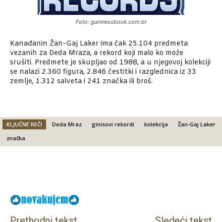
Foto: guinnessbook.com.br
Kanađanin Žan-Gaj Laker ima čak 25.104 predmeta
vezanih za Deda Mraza, a rekord koji malo ko može
srušiti. Predmete je skupljao od 1988, a u njegovoj kolekciji
se nalazi 2.360 figura, 2.846 čestitki i razglednica iz 33
zemlje, 1.312 salveta i 241 značka ili broš.
KLJUČNE REČI
Deda Mraz
ginisovi rekordi
kolekcija
Žan-Gaj Laker
značka
Facebook
X
Email
Prethodni tekst
Sledeći tekst