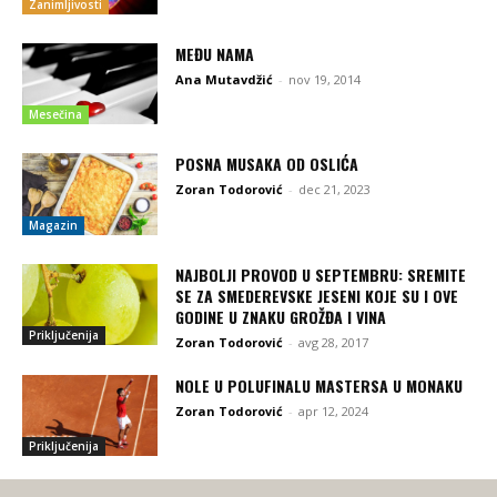
Zanimljivosti
MEĐU NAMA
Ana Mutavdžić
-
nov 19, 2014
Mesečina
POSNA MUSAKA OD OSLIĆA
Zoran Todorović
-
dec 21, 2023
Magazin
NAJBOLJI PROVOD U SEPTEMBRU: SREMITE
SE ZA SMEDEREVSKE JESENI KOJE SU I OVE
GODINE U ZNAKU GROŽĐA I VINA
Priključenija
Zoran Todorović
-
avg 28, 2017
NOLE U POLUFINALU MASTERSA U MONAKU
Zoran Todorović
-
apr 12, 2024
Priključenija