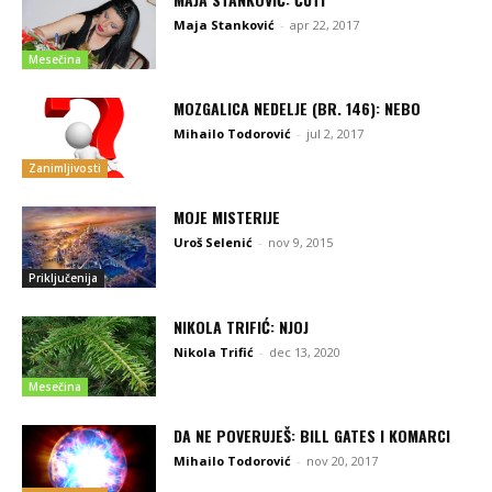
Maja Stanković
-
apr 22, 2017
Mesečina
MOZGALICA NEDELJE (BR. 146): NEBO
Mihailo Todorović
-
jul 2, 2017
Zanimljivosti
MOJE MISTERIJE
Uroš Selenić
-
nov 9, 2015
Priključenija
NIKOLA TRIFIĆ: NJOJ
Nikola Trifić
-
dec 13, 2020
Mesečina
DA NE POVERUJEŠ: BILL GATES I KOMARCI
Mihailo Todorović
-
nov 20, 2017