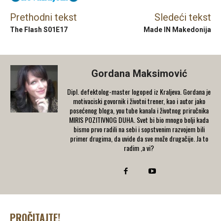
Prethodni tekst
Sledeći tekst
The Flash S01E17
Made IN Makedonija
Gordana Maksimović
Dipl. defektolog-master logoped iz Kraljeva. Gordana je
motivaciski govornik i životni trener, kao i autor jako
posećenog bloga, you tube kanala i životnog priručnika
MIRIS POZITIVNOG DUHA. Svet bi bio mnogo bolji kada
bismo prvo radili na sebi i sopstvenim razvojem bili
primer drugima, da uvide da sve može drugačije. Ja to
radim ,a vi?
PROČITAJTE!