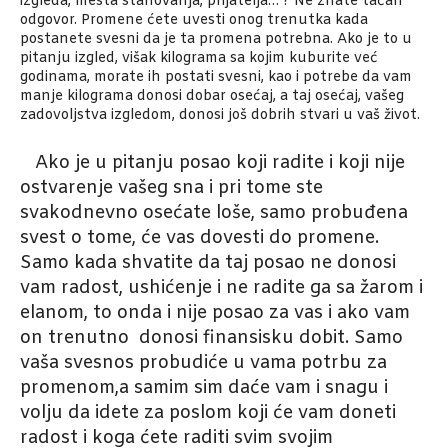
izgleda, mesta stanovanja, prijatelja… ? Ne znate tačan
odgovor. Promene ćete uvesti onog trenutka kada
postanete svesni da je ta promena potrebna. Ako je to u
pitanju izgled, višak kilograma sa kojim kuburite već
godinama, morate ih postati svesni, kao i potrebe da vam
manje kilograma donosi dobar osećaj, a taj osećaj, vašeg
zadovoljstva izgledom, donosi još dobrih stvari u vaš život.
Ako je u pitanju posao koji radite i koji nije
ostvarenje vašeg sna i pri tome ste
svakodnevno osećate loše, samo probuđena
svest o tome, će vas dovesti do promene.
Samo kada shvatite da taj posao ne donosi
vam radost, ushićenje i ne radite ga sa žarom i
elanom, to onda i nije posao za vas i ako vam
on trenutno donosi finansisku dobit. Samo
vaša svesnos probudiće u vama potrbu za
promenom,a samim sim daće vam i snagu i
volju da idete za poslom koji će vam doneti
radost i koga ćete raditi svim svojim