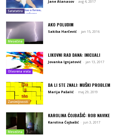
Jane Atanasov
-
avg 4, 2017
Satatatira
AKO POLUDIM
Sakiba Harčević
-
jan 15, 2016
Mesečina
LIKOVNI RAD DANA: INICIJALI
Jovanka Ignjatović
-
jan 13, 2017
Otvorena vrata
DA LI STE ZNALI: MUŠKI PROBLEM
Marija Pašalić
-
maj 29, 2019
Zanimljivosti
KAROLINA ĆOJBAŠIĆ: ROB NAVIKE
Karolina Ćojbašić
-
jun 3, 2017
Mesečina