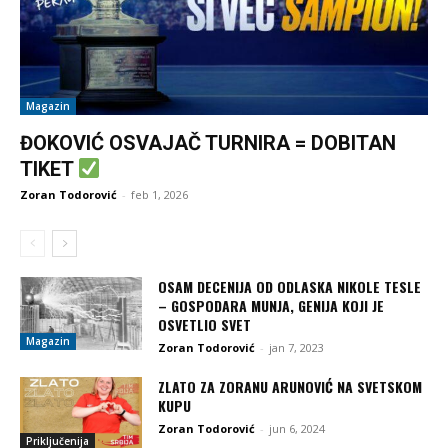
Magazin
ĐOKOVIĆ OSVAJAČ TURNIRA = DOBITAN
TIKET
Zoran Todorović
-
feb 1, 2026
OSAM DECENIJA OD ODLASKA NIKOLE TESLE
– GOSPODARA MUNJA, GENIJA KOJI JE
OSVETLIO SVET
Magazin
Zoran Todorović
-
jan 7, 2023
ZLATO ZA ZORANU ARUNOVIĆ NA SVETSKOM
KUPU
Zoran Todorović
-
jun 6, 2024
Priključenija