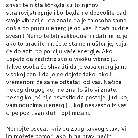
shvatite ništa lično,da su to njihovi
strahovi,strepnje i borbe,da ne dozvolite pad
svoje vibracije i da znate da je ta osoba samo
došla po porciju energije od vas. Znači budite
svesni! Nemojte biti velikodušni i dati im je, jer
ako to uradite imaćete stalne mušterije, koja
će dolaziti po porciju vaše energije. Ako
uspete da zadržite svoju visoku vibraciju,
takve osoba će shvatiti da je vaša energija na
visokoj ceni i da je ne dajete tako lako i
vremenom će same odšetati od vas. Naćiće
nekog drugog koji ne zna to što vi znate,
nekog ko još nije osvestio da postoje ljudi koji
vam oduzimaju energiju, koji nesvesno iz vas
crpe pozitivan duh i optimizam.
Nemojte osećati krivicu zbog takvog stava.Vi
im možete pomoći ako ih na pravi način