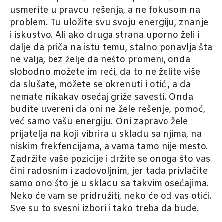
usmerite u pravcu rešenja, a ne fokusom na
problem. Tu uložite svu svoju energiju, znanje
i iskustvo. Ali ako druga strana uporno želi i
dalje da priča na istu temu, stalno ponavlja šta
ne valja, bez želje da nešto promeni, onda
slobodno možete im reći, da to ne želite više
da slušate, možete se okrenuti i otići, a da
nemate nikakav osećaj griže savesti. Onda
budite uvereni da oni ne žele rešenje, pomoć,
već samo vašu energiju. Oni zapravo žele
prijatelja na koji vibrira u skladu sa njima, na
niskim frekfencijama, a vama tamo nije mesto.
Zadržite vaše pozicije i držite se onoga što vas
čini radosnim i zadovoljnim, jer tada privlačite
samo ono što je u skladu sa takvim osećajima.
Neko će vam se pridružiti, neko će od vas otići.
Sve su to svesni izbori i tako treba da bude.