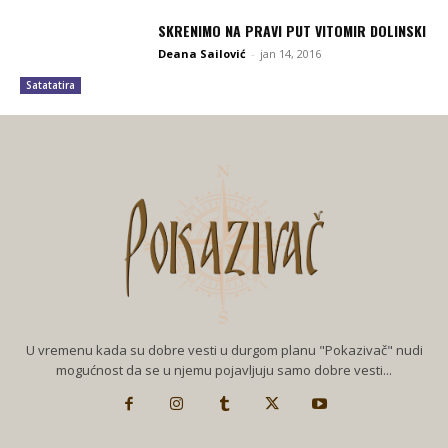
SKRENIMO NA PRAVI PUT VITOMIR DOLINSKI
Deana Sailović
-
jan 14, 2016
Satatatira
U vremenu kada su dobre vesti u durgom planu "Pokazivač" nudi
mogućnost da se u njemu pojavljuju samo dobre vesti...