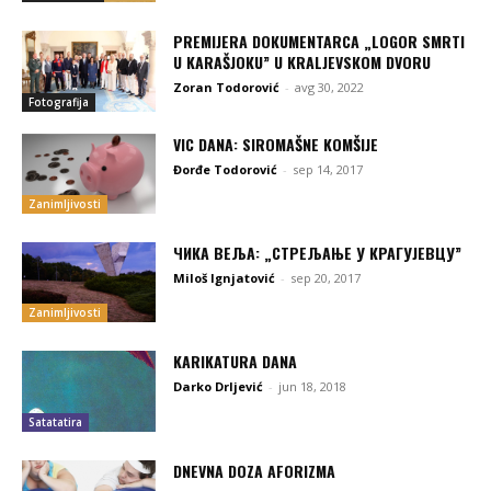
PREMIJERA DOКUMENTARCA „LOGOR SMRTI
U KARAŠJOКU” U KRALJEVSКOM DVORU
Zoran Todorović
-
avg 30, 2022
Fotografija
VIC DANA: SIROMAŠNE KOMŠIJE
Đorđe Todorović
-
sep 14, 2017
Zanimljivosti
ЧИКА ВЕЉА: „СТРЕЉАЊЕ У КРАГУЈЕВЦУ”
Miloš Ignjatović
-
sep 20, 2017
Zanimljivosti
KARIKATURA DANA
Darko Drljević
-
jun 18, 2018
Satatatira
DNEVNA DOZA AFORIZMA