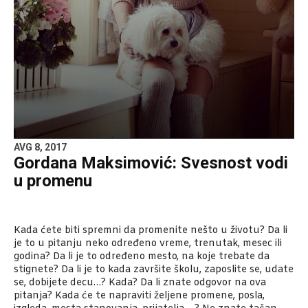
AVG 8, 2017
Gordana Maksimović: Svesnost vodi
u promenu
Kada ćete biti spremni da promenite nešto u životu? Da li
je to u pitanju neko određeno vreme, trenutak, mesec ili
godina? Da li je to određeno mesto, na koje trebate da
stignete? Da li je to kada završite školu, zaposlite se, udate
se, dobijete decu…? Kada? Da li znate odgovor na ova
pitanja? Kada će te napraviti željene promene, posla,