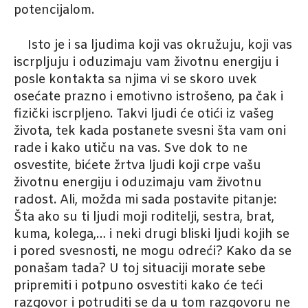
potencijalom.
Isto je i sa ljudima koji vas okružuju, koji vas
iscrpljuju i oduzimaju vam životnu energiju i
posle kontakta sa njima vi se skoro uvek
osećate prazno i emotivno istrošeno, pa čak i
fizički iscrpljeno. Takvi ljudi će otići iz vašeg
života, tek kada postanete svesni šta vam oni
rade i kako utiču na vas. Sve dok to ne
osvestite, bićete žrtva ljudi koji crpe vašu
životnu energiju i oduzimaju vam životnu
radost. Ali, možda mi sada postavite pitanje:
Šta ako su ti ljudi moji roditelji, sestra, brat,
kuma, kolega,… i neki drugi bliski ljudi kojih se
i pored svesnosti, ne mogu odreći? Kako da se
ponašam tada? U toj situaciji morate sebe
pripremiti i potpuno osvestiti kako će teći
razgovor i potruditi se da u tom razgovoru ne