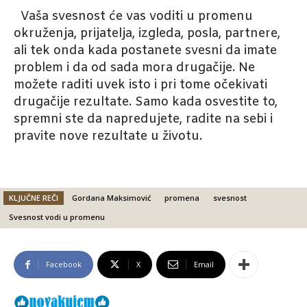
Vaša svesnost će vas voditi u promenu
okruženja, prijatelja, izgleda, posla, partnere,
ali tek onda kada postanete svesni da imate
problem i da od sada mora drugačije. Ne
možete raditi uvek isto i pri tome očekivati
drugačije rezultate. Samo kada osvestite to,
spremni ste da napredujete, radite na sebi i
pravite nove rezultate u životu.
KLJUČNE REČI
Gordana Maksimović
promena
svesnost
Svesnost vodi u promenu
Facebook
X
Email