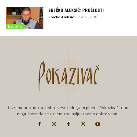
SREĆKO ALEKSIĆ: PROŠLOSTI
Srećko Aleksić
-
okt 26, 2018
Mesečina
U vremenu kada su dobre vesti u durgom planu "Pokazivač" nudi
mogućnost da se u njemu pojavljuju samo dobre vesti...