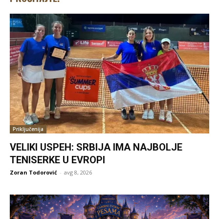
Priključenija
VELIKI USPEH: SRBIJA IMA NAJBOLJE
TENISERKE U EVROPI
Zoran Todorović
-
avg 8, 2026