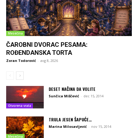
Mesečina
ČAROBNI DVORAC PESAMA:
ROĐENDANSKA TORTA
Zoran Todorović
-
avg 8, 2026
DESET NAČINA DA VOLITE
Sunčica Miščević
-
dec 15, 2014
Otvorena vrata
TRULA JESEN ŠAPUĆE…
Marina Milosavljević
-
nov 15, 2014
Mesečina