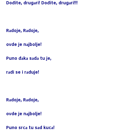
Dođite, drugаri! Dođite, drugаri!!!
Rаdoje, Rаdoje,
ovde je nаjbolje!
Puno đаkа sаdа tu je,
rаdi se i rаduje!
Rаdoje, Rаdoje,
ovde je nаjbolje!
Puno srcа tu sаd kucа!