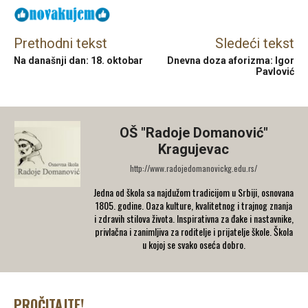
Prethodni tekst
Sledeći tekst
Na današnji dan: 18. oktobar
Dnevna doza aforizma: Igor
Pavlović
OŠ "Radoje Domanović"
Kragujevac
http://www.radojedomanovickg.edu.rs/
Jedna od škola sa najdužom tradicijom u Srbiji, osnovana
1805. godine. Oaza kulture, kvalitetnog i trajnog znanja
i zdravih stilova života. Inspirativna za đake i nastavnike,
privlačna i zanimljiva za roditelje i prijatelje škole. Škola
u kojoj se svako oseća dobro.
PROČITAJTE!