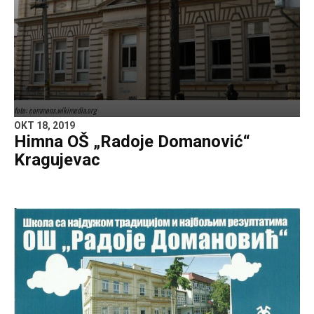
foto: commons.wikimedia.org
OKT 18, 2019
Himna OŠ „Radoje Domanović“
Kragujevac