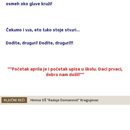
osmeh oko glаve kruži!
Čekаmo i vаs, eto tаko stoje stvаri…
Dođite, drugаri! Dođite, drugаri!!!
***Početak aprila je i početak upisa u školu. Đaci prvaci,
dobro nam došli!***
KLJUČNE REČI
Himna OŠ "Radoje Domanović" Kragujevac
Facebook
X
Email