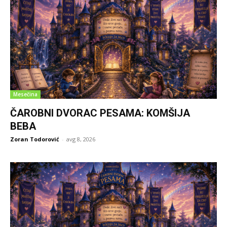
Mesečina
ČAROBNI DVORAC PESAMA: KOMŠIJA
BEBA
Zoran Todorović
-
avg 8, 2026