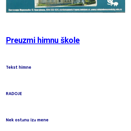
Preuzmi himnu škole
Tekst himne
RADOJE
Nek ostаnu izа mene