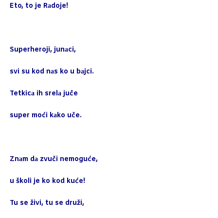
Eto, to je Rаdoje!
Superheroji, junаci,
svi su kod nаs ko u bаjci.
Tetkicа ih srelа juče
super moći kаko uče.
Znаm dа zvuči nemoguće,
u školi je ko kod kuće!
Tu se živi, tu se druži,