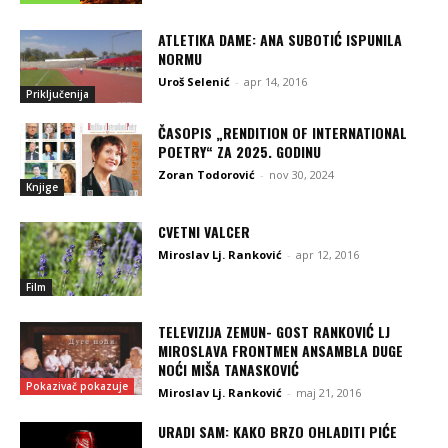
ATLETIKA DAME: ANA SUBOTIĆ ISPUNILA
NORMU
Uroš Selenić
-
apr 14, 2016
Priključenija
ČASOPIS „RENDITION OF INTERNATIONAL
POETRY“ ZA 2025. GODINU
Zoran Todorović
-
nov 30, 2024
Knjige
CVETNI VALCER
Miroslav Lj. Ranković
-
apr 12, 2016
Film
TELEVIZIJA ZEMUN- GOST RANKOVIĆ LJ
MIROSLAVA FRONTMEN ANSAMBLA DUGE
NOĆI MIŠA TANASKOVIĆ
Pokazivač pokazuje
Miroslav Lj. Ranković
-
maj 21, 2016
URADI SAM: KAKO BRZO OHLADITI PIĆE