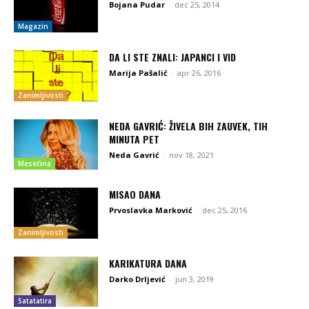
Bojana Pudar
-
dec 25, 2014
Magazin
DA LI STE ZNALI: JAPANCI I VID
Marija Pašalić
-
apr 26, 2016
Zanimljivosti
NEDA GAVRIĆ: ŽIVELA BIH ZAUVEK, TIH
MINUTA PET
Neda Gavrić
-
nov 18, 2021
Mesečina
MISAO DANA
Prvoslavka Marković
-
dec 25, 2016
Zanimljivosti
KARIKATURA DANA
Darko Drljević
-
jun 3, 2019
Satatatira