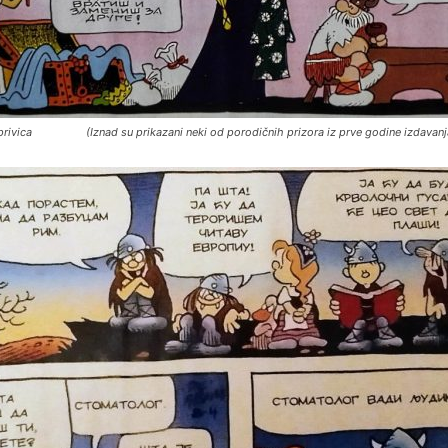
privica (Iznad su prikazani neki od porodičnih prizora iz prve godine izdavanj