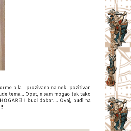
orme bila i prozivana na neki pozitivan
a bude tema… Opet, nisam mogao tek tako
HOGARE! I budi dobar…. Ovaj, budi na
!!