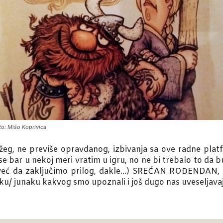
to: Mišo Koprivica
g, ne previše opravdanog, izbivanja sa ove radne platf
se bar u nekoj meri vratim u igru, no ne bi trebalo to d
e već da zaključimo prilog, dakle…) SREĆAN ROĐENDAN, 
eku/ junaku kakvog smo upoznali i još dugo nas uveseljavaj