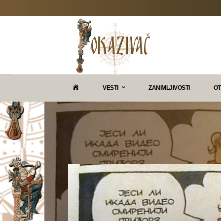
P
VESTI
ZANIMLJIVOSTI
OT
O
K
A
Z