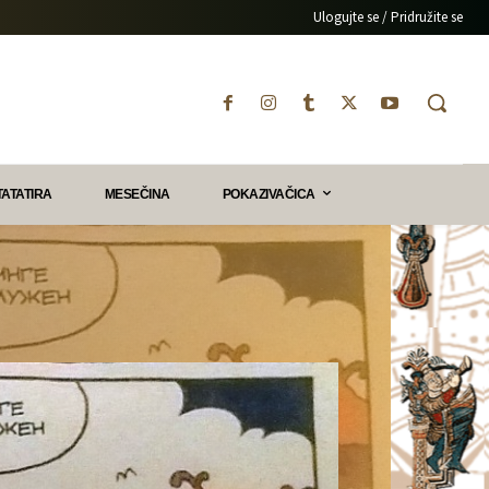
Ulogujte se / Pridružite se
TATATIRA
MESEČINA
POKAZIVAČICA