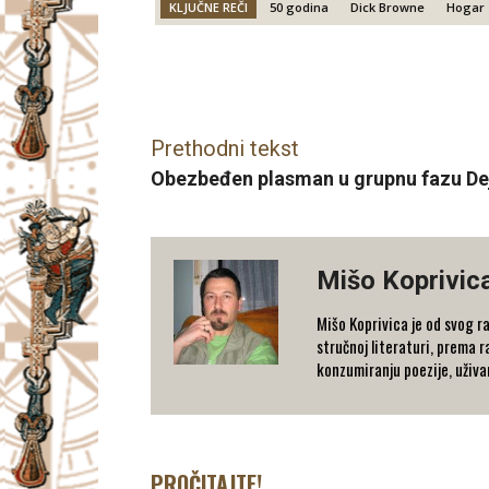
KLJUČNE REČI
50 godina
Dick Browne
Hogar 
Facebook
X
Email
Prethodni tekst
Obezbeđen plasman u grupnu fazu De
Mišo Koprivic
Mišo Koprivica je od svog ra
stručnoj literaturi, prema 
konzumiranju poezije, uživa
PROČITAJTE!