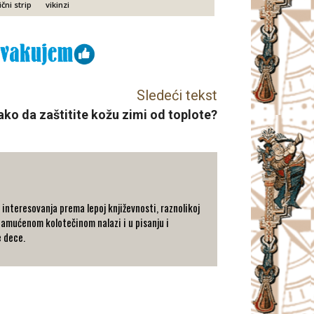
čni strip
vikinzi
Sledeći tekst
Kako da zaštitite kožu zimi od toplote?
j interesovanja prema lepoj književnosti, raznolikoj
zamućenom kolotečinom nalazi i u pisanju i
e dece.