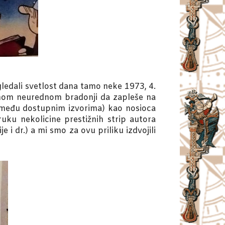
gledali svetlost dana tamo neke 1973, 4.
hnom neurednom bradonji da zapleše na
 (među dostupnim izvorima) kao nosioca
uku nekolicine prestižnih strip autora
e i dr.) a mi smo za ovu priliku izdvojili