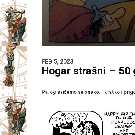
FEB 5, 2023
Hogar strašni – 50 
Pa, oglasićemo se onako… kratko i prig