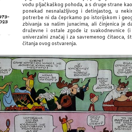
vođu pljačkaškog pohoda, a s druge strane kao
ponekad nesnalažljivog i detinjastog, u ne
potrerbe ni da čeprkamo po istorijskom i geo
zbivanja sa našim junacima, ali činjenica je 
druževne i ostale zgode iz svakodnevnice (i
univerzalni značaj i za savremenog čitaoca, št
čitanja ovog ostvarenja.