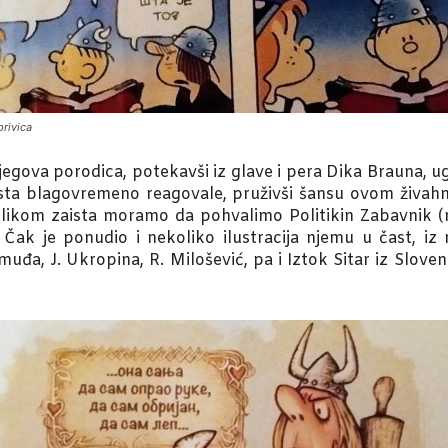
rivica
njegova porodica, potekavši iz glave i pera Dika Brauna, u
osta blagovremeno reagovale, pruživši šansu ovom živa
rilikom zaista moramo da pohvalimo Politikin Zabavnik
k je ponudio i nekoliko ilustracija njemu u čast, iz r
uđa, J. Ukropina, R. Milošević, pa i Iztok Sitar iz Slovenij