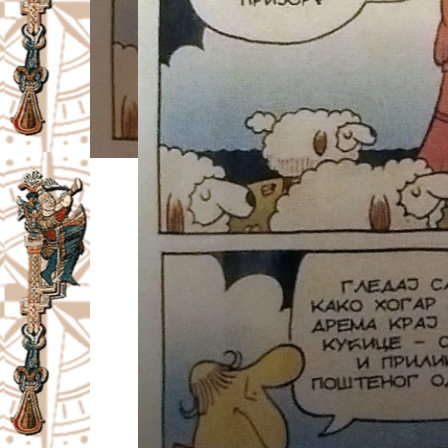
I
V
A
Č