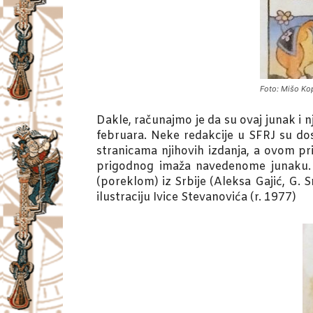
Foto: Mišo Kop
Dakle, računajmo je da su ovaj junak i 
februara. Neke redakcije u SFRJ su d
stranicama njihovih izdanja, a ovom p
prigodnog imaža navedenome junaku. Ča
(poreklom) iz Srbije (Aleksa Gajić, G. Sm
ilustraciju Ivice Stevanovića (r. 1977)