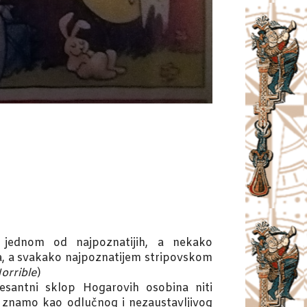
 jednom od najpoznatijih, a nekako
ipa, a svakako najpoznatijem stripovskom
orrible
)
santni sklop Hogarovih osobina niti
o znamo kao odlučnog i nezaustavljivog