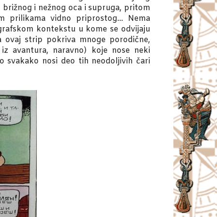
 brižnog i nežnog oca i supruga, pritom
kim prilikama vidno priprostog… Nema
grafskom kontekstu u kome se odvijaju
da ovaj strip pokriva mnoge porodične,
 iz avantura, naravno) koje nose neki
o svakako nosi deo tih neodoljivih čari