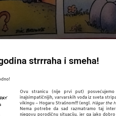
godina strrraha i smeha!
odno!
Ovu stranicu (nije prvi put) posvećujemo
inajsimpatičnijih, varvarskih vođa iz sveta str
vikingu – Hogaru Strašnom!!! (engl.
Hägar the H
Nema potrebe da sad razmatramo taj intere
njegovu porodičnu situaciju, jer ga jako dobr