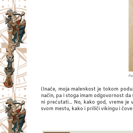
Fo
(Inače, moja malenkost je tokom poduže
način, pa i stoga imam odgovornost da 
ni prećutati… No, kako god, vreme j
svom mestu, kako i priliči vikingu i čov