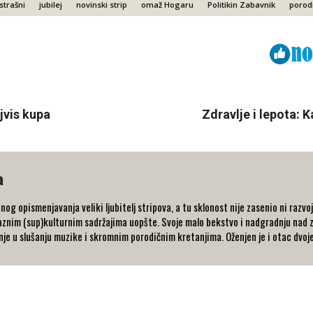
strašni
jubilej
novinski strip
omaž Hogaru
Politikin Zabavnik
porodi
Viber
ReddIt
jvis kupa
Zdravlje i lepota: 
a
nog opismenjavanja veliki ljubitelj stripova, a tu sklonost nije zasenio ni razvo
raznim (sup)kulturnim sadržajima uopšte. Svoje malo bekstvo i nadgradnju nad 
nje u slušanju muzike i skromnim porodičnim kretanjima. Oženjen je i otac dvoj