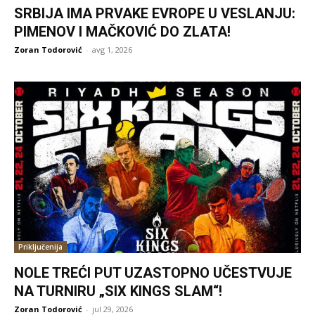
SRBIJA IMA PRVAKE EVROPE U VESLANJU:
PIMENOV I MAČKOVIĆ DO ZLATA!
Zoran Todorović
-
avg 1, 2026
Priključenija
NOLE TREĆI PUT UZASTOPNO UČESTVUJE
NA TURNIRU „SIX KINGS SLAM“!
Zoran Todorović
-
jul 29, 2026