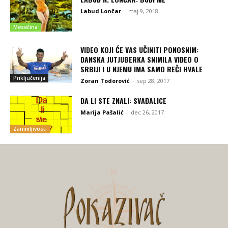
Labud Lončar
-
maj 9, 2018
Mesečina
VIDEO KOJI ĆE VAS UČINITI PONOSNIM:
DANSKA JUTJUBERKA SNIMILA VIDEO O
SRBIJI I U NJEMU IMA SAMO REČI HVALE
Priključenija
Zoran Todorović
-
sep 28, 2017
DA LI STE ZNALI: SVAĐALICE
Marija Pašalić
-
dec 26, 2017
Zanimljivosti