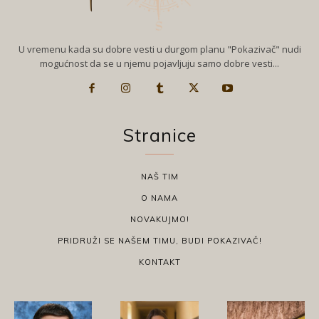
U vremenu kada su dobre vesti u durgom planu "Pokazivač" nudi
mogućnost da se u njemu pojavljuju samo dobre vesti...
Stranice
NAŠ TIM
O NAMA
NOVAKUJMO!
PRIDRUŽI SE NAŠEM TIMU, BUDI POKAZIVAČ!
KONTAKT