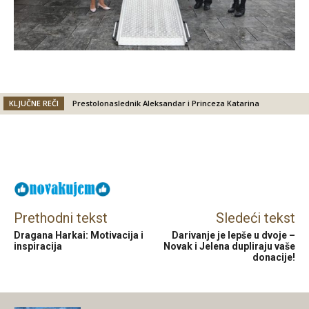
KLJUČNE REČI
Prestolonaslednik Aleksandar i Princeza Katarina
Facebook
X
Email
Prethodni tekst
Sledeći tekst
Dragana Harkai: Motivacija i
Darivanje je lepše u dvoje –
inspiracija
Novak i Jelena dupliraju vaše
donacije!