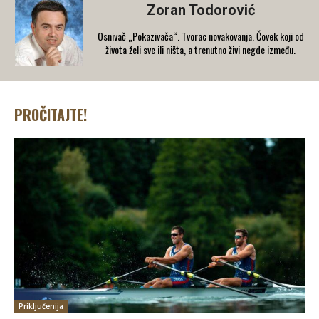
Zoran Todorović
Osnivač „Pokazivača“. Tvorac novakovanja. Čovek koji od
života želi sve ili ništa, a trenutno živi negde između.
PROČITAJTE!
Priključenija