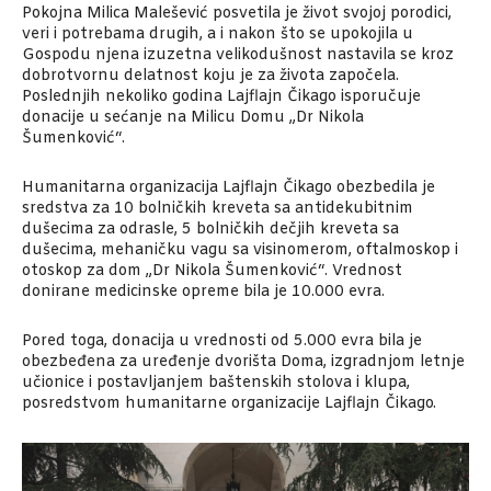
Pokojna Milica Malešević posvetila je život svojoj porodici,
veri i potrebama drugih, a i nakon što se upokojila u
Gospodu njena izuzetna velikodušnost nastavila se kroz
dobrotvornu delatnost koju je za života započela.
Poslednjih nekoliko godina Lajflajn Čikago isporučuje
donacije u sećanje na Milicu Domu „Dr Nikola
Šumenković“.
Humanitarna organizacija Lajflajn Čikago obezbedila je
sredstva za 10 bolničkih kreveta sa antidekubitnim
dušecima za odrasle, 5 bolničkih dečjih kreveta sa
dušecima, mehaničku vagu sa visinomerom, oftalmoskop i
otoskop za dom „Dr Nikola Šumenković“. Vrednost
donirane medicinske opreme bila je 10.000 evra.
Pored toga, donacija u vrednosti od 5.000 evra bila je
obezbeđena za uređenje dvorišta Doma, izgradnjom letnje
učionice i postavljanjem baštenskih stolova i klupa,
posredstvom humanitarne organizacije Lajflajn Čikago.