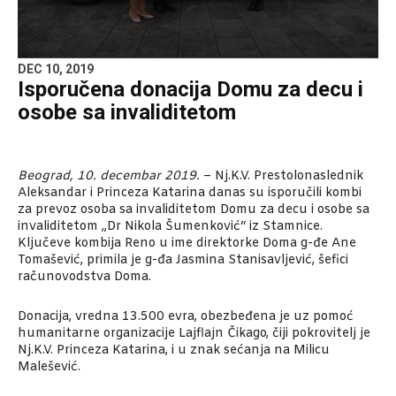
DEC 10, 2019
Isporučena donacija Domu za decu i
osobe sa invaliditetom
Beograd, 10. decembar 2019.
– Nj.K.V. Prestolonaslednik
Aleksandar i Princeza Katarina danas su isporučili kombi
za prevoz osoba sa invaliditetom Domu za decu i osobe sa
invaliditetom „Dr Nikola Šumenković“ iz Stamnice.
Ključeve kombija Reno u ime direktorke Doma g-đe Ane
Tomašević, primila je g-đa Jasmina Stanisavljević, šefici
računovodstva Doma.
Donacija, vredna 13.500 evra, obezbeđena je uz pomoć
humanitarne organizacije Lajflajn Čikago, čiji pokrovitelj je
Nj.K.V. Princeza Katarina, i u znak sećanja na Milicu
Malešević.