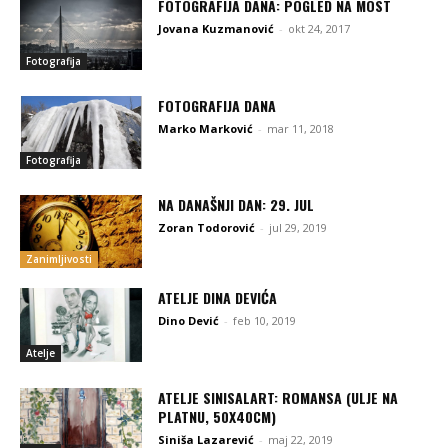
FOTOGRAFIJA DANA: POGLED NA MOST
Jovana Kuzmanović
-
okt 24, 2017
Fotografija
FOTOGRAFIJA DANA
Marko Marković
-
mar 11, 2018
Fotografija
NA DANAŠNJI DAN: 29. JUL
Zoran Todorović
-
jul 29, 2019
Zanimljivosti
ATELJE DINA DEVIĆA
Dino Dević
-
feb 10, 2019
Atelje
ATELJE SINISALART: ROMANSA (ULJE NA
PLATNU, 50X40CM)
Siniša Lazarević
-
maj 22, 2019