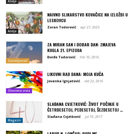
Atelje
NAIVNO SLIKARSTVO KOVAČICE NA IZLOŽBI U
LESKOVCU
Zoran Todorović
-
apr 27, 2025
Atelje
ZA MIRAN SAN I DOBAR DAN: ZMAJEVA
KUGLA 21. EPIZODA
Đorđe Todorović
-
feb 10, 2016
Zanimljivosti
LIKOVNI RAD DANA: MOJA KUĆA
Jovanka Ignjatović
-
okt 22, 2016
Otvorena vrata
SLAĐANA CVJETKOVIĆ: ŽIVOT POČINJE U
ČETRDESETOJ, PEDESETOJ, ŠEZDESETOJ …
Slađana Cvjetković
-
jul 19, 2017
Magazin
LABUD N. LONČAR: BUDI ME