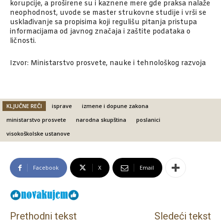
korupcije, a proširene su i kaznene mere gde praksa nalaže
neophodnost, uvode se master strukovne studije i vrši se
usklađivanje sa propisima koji regulišu pitanja pristupa
informacijama od javnog značaja i zaštite podataka o
ličnosti.
Izvor: Ministarstvo prosvete, nauke i tehnološkog razvoja
KLJUČNE REČI
isprave
izmene i dopune zakona
ministarstvo prosvete
narodna skupština
poslanici
visokoškolske ustanove
Facebook
X
Email
Prethodni tekst
Sledeći tekst