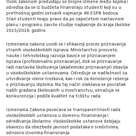
Ovim zakonom predviđaju se brojne izmene među kojima i
odredba da se iz budžeta finansiraju studenti koji su u
prethodnoj godini ostvarili najmanje 48 ESPB bodova.
Stari studenti imaju pravo da po započetom nastavnom
planu i programu završe studije najkasnije do kraja školske
2015/2016. godine.
Izmenama zakona uvodi se i efikasniji proces priznavanja
stranih visokoškolskih isprava. Ministarstvo prosvete,
nauke i tehnološkog razvoja baviće se priznavanjem
isprava (profesionalno priznavanje), dok se priznavanje
radi nastavka školovanja (akademsko priznavanje) obavlja
u visokoškolskim ustanovama. Određuje se nadležnost za
utvrđivanje visine troškova, kao i rok za donošenje rešenja
o priznavanju diploma. Na taj način olakšava se povratak
naših građana školovanih u inostranstvu, osnažuje se
konkurencija i podiže kvalitet na tržištu rada.
Izmenama Zakona povećava se transparentnosti rada
visokoškolskih ustanova u domenu finansiranja i
određivanja školarine. Visokoškolske ustanove dobijaju
obavezu da obezbede javnost podataka o sredstvima,
odnosno izvorima finansiranja.