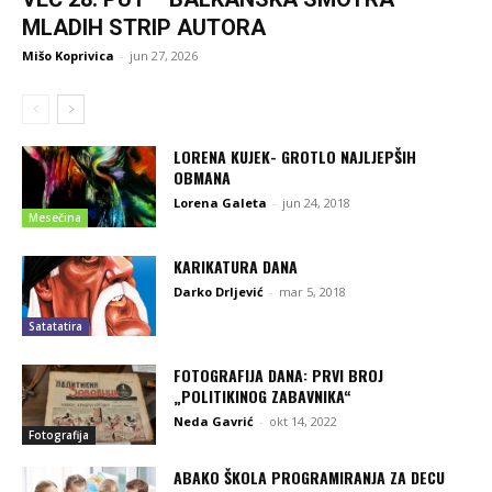
MLADIH STRIP AUTORA
Mišo Koprivica
-
jun 27, 2026
LORENA KUJEK- GROTLO NAJLJEPŠIH
OBMANA
Lorena Galeta
-
jun 24, 2018
Mesečina
KARIKATURA DANA
Darko Drljević
-
mar 5, 2018
Satatatira
FOTOGRAFIJA DANA: PRVI BROJ
„POLITIKINOG ZABAVNIKA“
Neda Gavrić
-
okt 14, 2022
Fotografija
ABAKO ŠKOLA PROGRAMIRANJA ZA DECU