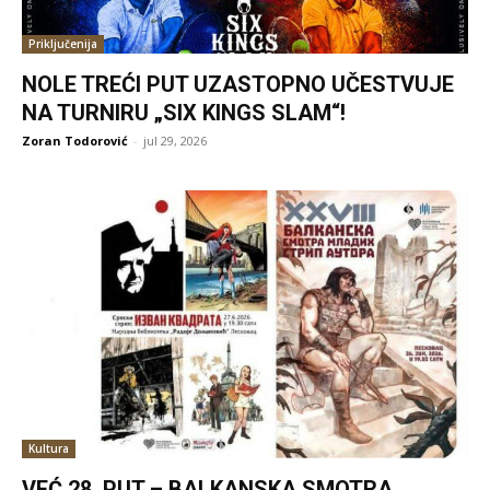
Priključenija
NOLE TREĆI PUT UZASTOPNO UČESTVUJE
NA TURNIRU „SIX KINGS SLAM“!
Zoran Todorović
-
jul 29, 2026
Kultura
VEĆ 28. PUT – BALKANSKA SMOTRA