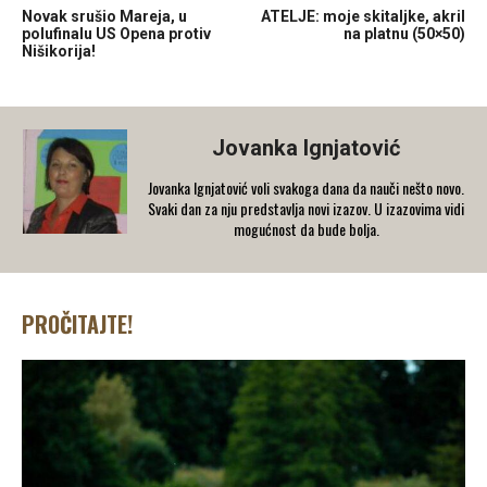
Novak srušio Mareja, u
ATELJE: moje skitaljke, akril
polufinalu US Opena protiv
na platnu (50×50)
Nišikorija!
Jovanka Ignjatović
Jovanka Ignjatović voli svakoga dana da nauči nešto novo.
Svaki dan za nju predstavlja novi izazov. U izazovima vidi
mogućnost da bude bolja.
PROČITAJTE!