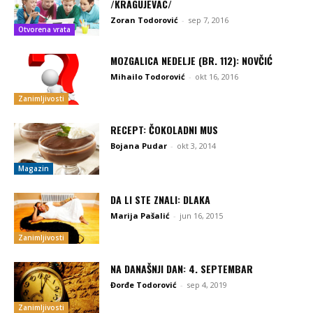
/KRAGUJEVAC/
Zoran Todorović
-
sep 7, 2016
Otvorena vrata
MOZGALICA NEDELJE (BR. 112): NOVČIĆ
Mihailo Todorović
-
okt 16, 2016
Zanimljivosti
RECEPT: ČOKOLADNI MUS
Bojana Pudar
-
okt 3, 2014
Magazin
DA LI STE ZNALI: DLAKA
Marija Pašalić
-
jun 16, 2015
Zanimljivosti
NA DANAŠNJI DAN: 4. SEPTEMBAR
Đorđe Todorović
-
sep 4, 2019
Zanimljivosti