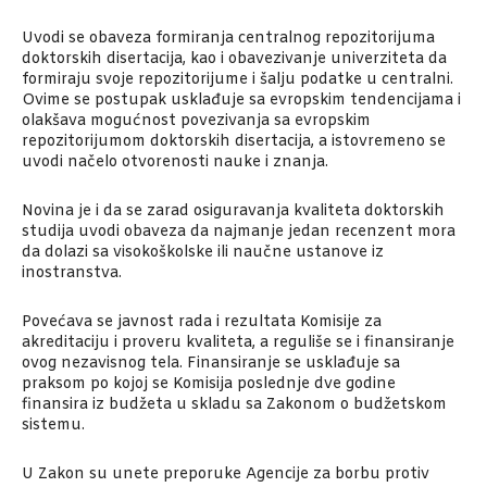
Uvodi se obaveza formiranja centralnog repozitorijuma
doktorskih disertacija, kao i obavezivanje univerziteta da
formiraju svoje repozitorijume i šalju podatke u centralni.
Ovime se postupak usklađuje sa evropskim tendencijama i
olakšava mogućnost povezivanja sa evropskim
repozitorijumom doktorskih disertacija, a istovremeno se
uvodi načelo otvorenosti nauke i znanja.
Novina je i da se zarad osiguravanja kvaliteta doktorskih
studija uvodi obaveza da najmanje jedan recenzent mora
da dolazi sa visokoškolske ili naučne ustanove iz
inostranstva.
Povećava se javnost rada i rezultata Komisije za
akreditaciju i proveru kvaliteta, a reguliše se i finansiranje
ovog nezavisnog tela. Finansiranje se usklađuje sa
praksom po kojoj se Komisija poslednje dve godine
finansira iz budžeta u skladu sa Zakonom o budžetskom
sistemu.
U Zakon su unete preporuke Agencije za borbu protiv