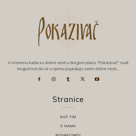
U vremenu kada su dobre vesti u durgom planu "Pokazivač" nudi
mogućnost da se u njemu pojavljuju samo dobre vesti...
Stranice
NAŠ TIM
O NAMA
NOVAKUJMO!