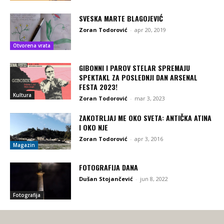
SVESKA MARTE BLAGOJEVIĆ
Zoran Todorović
-
apr 20, 2019
Otvorena vrata
GIBONNI I PAROV STELAR SPREMAJU
SPEKTAKL ZA POSLEDNJI DAN ARSENAL
FESTA 2023!
Kultura
Zoran Todorović
-
mar 3, 2023
ZAKOTRLJAJ ME OKO SVETA: ANTIČKA ATINA
I OKO NJE
Zoran Todorović
-
apr 3, 2016
Magazin
FOTOGRAFIJA DANA
Dušan Stojančević
-
jun 8, 2022
Fotografija