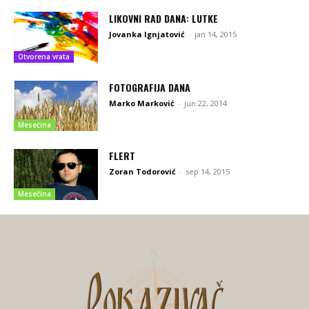
LIKOVNI RAD DANA: LUTKE
Jovanka Ignjatović
-
jan 14, 2015
Otvorena vrata
FOTOGRAFIJA DANA
Marko Marković
-
jun 22, 2014
Mesečina
FLERT
Zoran Todorović
-
sep 14, 2015
Mesečina