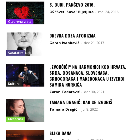
6. BUDI, PANČEVO 2016.
OŠ "Sveti Sava" Bijeljina
-
maj 24, 2016
Otvorena vrata
DNEVNA DOZA AFORIZMA
Goran Ivanković
-
dec 21, 2017
Satatatira
„ZVONČIĆI“ NA HARMONICI KOD HRVATA,
SRBA, BOSANACA, SLOVENACA,
CRNOGORACA I MAKEDONACA U IZVEDBI
SAMIRA NURKIĆA
Kultura
Zoran Todorović
-
dec 30, 2021
TAMARA DRAGIĆ: KAD SE IZGUBIŠ
Tamara Dragić
-
jul 8, 2022
Mesečina
SLIKA DANA