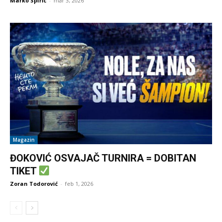
Marko Spirić
-
mar 3, 2026
Magazin
ĐOKOVIĆ OSVAJAČ TURNIRA = DOBITAN
TIKET
Zoran Todorović
-
feb 1, 2026