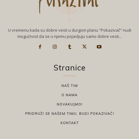
U vremenu kada su dobre vesti u durgom planu "Pokazivač" nudi
mogućnost da se u njemu pojavljuju samo dobre vesti...
Stranice
NAŠ TIM
O NAMA
NOVAKUJMO!
PRIDRUŽI SE NAŠEM TIMU, BUDI POKAZIVAČ!
KONTAKT