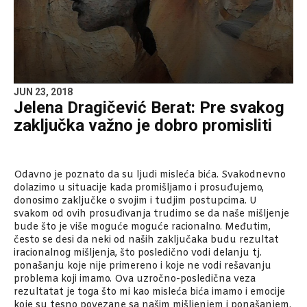
JUN 23, 2018
Jelena Dragičević Berat: Pre svakog
zaključka važno je dobro promisliti
Odavno je poznato da su ljudi misleća bića. Svakodnevno
dolazimo u situacije kada promišljamo i prosuđujemo,
donosimo zaključke o svojim i tudjim postupcima. U
svakom od ovih prosuđivanja trudimo se da naše mišljenje
bude što je više moguće moguće racionalno. Međutim,
često se desi da neki od naših zaključaka budu rezultat
iracionalnog mišljenja, što posledično vodi delanju tj.
ponašanju koje nije primereno i koje ne vodi rešavanju
problema koji imamo. Ova uzročno-posledična veza
rezultatat je toga što mi kao misleća bića imamo i emocije
koje su tesno povezane sa našim mišljenjem i ponašanjem.