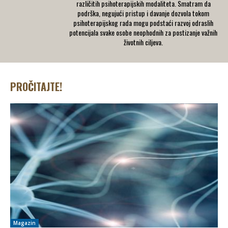
različitih psihoterapijskih modaliteta. Smatram da
podrška, negujući pristup i davanje dozvola tokom
psihoterapijskog rada mogu podstaći razvoj odraslih
potencijala svake osobe neophodnih za postizanje važnih
životnih ciljeva.
PROČITAJTE!
Magazin