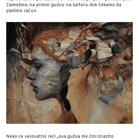
Zamislimo, na primer gužvu na šalteru dok čekamo da
platimo račun.
Neko će verovatno reći „ova gužva me čini izrazito