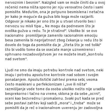
nervoznim i besnim“. Naizgled vam se može činiti da u ovoj
rečenici nema ništa sporno jer nju verovatno često i sami
pomislite. Međutim, ona je potpuno besmislena i netačna
jer kako je moguće da gužva bilo koga može razjariti.
Odgovor je nikako jer ono što je u stvari stvorilo bes i
nervozu su misli tipa: „ Ne mogu da podnesem što je
ovolika gužva u redu. To je strašno!“. Ukoliko bi se ovo
iracionalno promišljanje zamenilo racionalnim emociju
besa zamenila bi neprijatnost zbog čekanja u redu što bi
dovelo do toga da pomislite da je „šteta što je red toliki“
što bi vodilo tome da se osećate manje uznemireno i
ophrvano nezadovoljstvom jer ne možete imati „kontrolu
nad svetom“.
Ljudi ne smo da imaju potrebu kontrole nad svetom, neki
imaju i potrebu apsolutne kontrole nad sobom i svojim
ponašanjem. Apsolutistički zahtevi prema sebi, veoma
često maskirani u perfekcionizam i „sve ili ništa“
razmišljanje vode tome da osoba ukoliko nešto nije uradila
besprekorno i tačno na vreme, sklona je da sebe „ocrni“,
oceni kao bezvrednu i promašenu. Svaki put kada se pred
sebe postavi zahtev koji sadrži „mora“ i „treba“ može se
pomisliti da je reč o iracionalnom uverenju jer zadovoljna