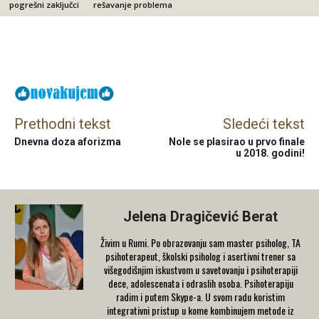
pogrešni zaključci
rešavanje problema
Facebook
X
Email
Prethodni tekst
Sledeći tekst
Dnevna doza aforizma
Nole se plasirao u prvo finale
u 2018. godini!
Jelena Dragičević Berat
Živim u Rumi. Po obrazovanju sam master psiholog, TA
psihoterapeut, školski psiholog i asertivni trener sa
višegodišnjim iskustvom u savetovanju i psihoterapiji
dece, adolescenata i odraslih osoba. Psihoterapiju
radim i putem Skype-a. U svom radu koristim
integrativni pristup u kome kombinujem metode iz