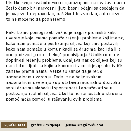
Ukoliko svoju svakodnevicu organizujemo na ovakav način
često ćemo biti nervozni, ljuti, besni, očajni sa osećajem da
je ovaj svet nepravedan, naš život bezvredan, a da mi sve
to ne možemo da podnesemo.
Kako bismo pomogli sebi važno je najpre promisliti kako
uverenje koje imamo pomaže rešenju problema koji imamo,
kako nam pomaže u postizanju ciljeva koji smo postavili,
kako nam pomaže u komunikaciji sa drugima, kao i da li je
ono proizvod „crno – belog“ promišljanja. Ukoliko ono ne
doprinosi rešenju problema, udaljava nas od ciljeva koji su
nam bitni i ljudi sa kojima komuniciramo ili je apsolutistički
zahtev prema nama, velike su šanse da je reč o
iracionalnom uverenju. Tada je najbolje svakom
iracionalnom uverenju suprotstaviti racionalno, dozvoliti
sebi i drugima slobodu i spontanost i angažovati se u
postizanju realnih ciljeva. Ukoliko ne samostalno, stručna
pomoć može pomoći u rešavanju ovih problema.
KLJUČNE REČI
greške u mišljenju
Jelena Dragičević Berat