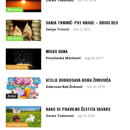
Zoran Todorović
-
jun 10, 2014
Mesečina
SANJA TRNINIĆ: PUT KNJIGE – DRUGI DEO
Sanja Trninić
-
dec 3, 2022
Mesečina
MISAO DANA
Prvoslavka Marković
-
avg 24, 2017
Zanimljivosti
ATELJE DOBROSAVA BOBA ŽIVKOVIĆA
Dobrosav Bob Živković
-
feb 20, 2018
Atelje
KAKO SE PRAVILNO ČESTITA VASKRS
Zoran Todorović
-
apr 8, 2018
Zanimljivosti