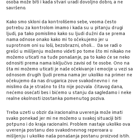
osoba može biti i kada stvari uradi dovoljno dobro, a ne
savršeno.
Kako smo skloni da kontrolišemo sebe, veoma često
potrebu za kontrolom imamo i kada su u pitanju drugi
ljudi, pa tako pomislimo kako su ljudi dužni da se prema
nama odnose onako kako mi to očekujemo jer u
suprotnom oni su loši, bezobrazni, oholi… Da se radi o
grešci u mišljenju možemo videti po tome što mi nikako ne
možemo uticati na tuđe ponašanje, pa to kako će se neko
odnositi prema nama isključivo zavisi od te osobe. Ono na
šta mi možemo uticati je naše očekivanje i emocije u vezi sa
odnosom drugih ljudi prema nama jer ukoliko na primer ne
očekujemo da nas drugarica zove svakodnevno i ne
mislimo da je strašno to što nije pozvala čitavog dana,
nećemo osećati bes i bićemo u stanju da sagledamo i neke
realne okolnosti izostanka pomenutog poziva.
Treba uzeti u obzir da iracionalna uverenja može imati
svako ponekad jer mi ne možemo u svakoj situaciji biti
potpuno i do kraja racionalni. Problem nastaje ukoliko ova
uverenja postanu deo svakodnevnog reperoara u
mišljenju i ukoliko naša ponašanja postanu proizvod istih.