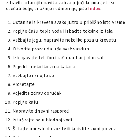
zdravih jutarnjih navika zahvaljujući kojima ćete se
osećati bolje, snažnije i odmornije, piše
Index
.
Ustanite iz kreveta svako jutro u približno isto vreme
Popijte čašu tople vode i izbacite toksine iz tela
Vežbajte jogu, napravite nekoliko poza u krevetu
Otvorite prozor da uđe svež vazduh
Izbegavajte telefon i računar bar jedan sat
Pojedite nekoliko zrna kakaoa
Vežbajte i znojte se
Prošetajte
Pojedite zdrav doručak
Popijte kafu
Napravite dnevni raspored
Istuširajte se u hladnoj vodi
Šetajte umesto da vozite ili koristite javni prevoz