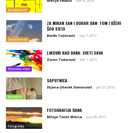
Marija Pašalić
-
nov 6, 2016
Zanimljivosti
ZA MIRAN SAN I DOBAR DAN: TOM I DŽERI
ŠOU S1E13
Đorđe Todorović
-
sep 7, 2017
Zanimljivosti
LIKOVNI RAD DANA: SVETI SAVA
Zoran Todorović
-
feb 1, 2015
Otvorena vrata
SAPUTNICA
Dijana Uherek Stevanović
-
jan 27, 2015
Mesečina
FOTOGRAFIJA DANA
Miloje Tomić Mikica
-
nov 29, 2017
Fotografija