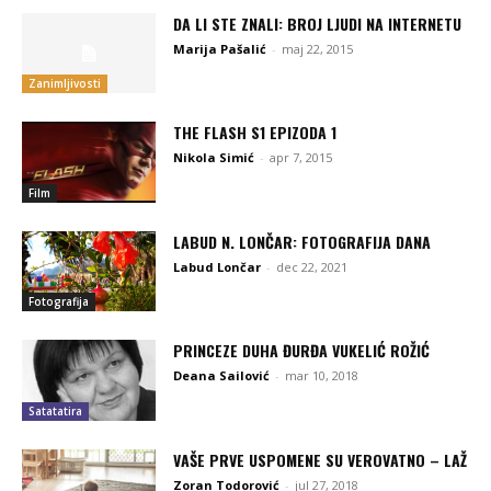
DA LI STE ZNALI: BROJ LJUDI NA INTERNETU
Marija Pašalić
-
maj 22, 2015
Zanimljivosti
THE FLASH S1 EPIZODA 1
Nikola Simić
-
apr 7, 2015
Film
LABUD N. LONČAR: FOTOGRAFIJA DANA
Labud Lončar
-
dec 22, 2021
Fotografija
PRINCEZE DUHA ĐURĐA VUKELIĆ ROŽIĆ
Deana Sailović
-
mar 10, 2018
Satatatira
VAŠE PRVE USPOMENE SU VEROVATNO – LAŽ
Zoran Todorović
-
jul 27, 2018