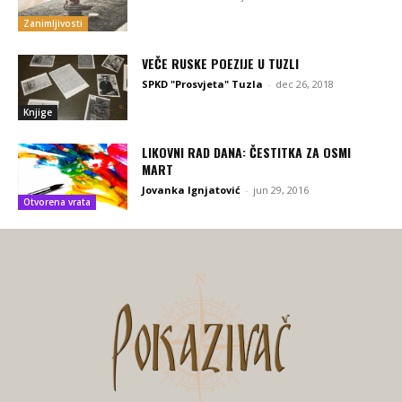
Zanimljivosti
VEČE RUSKE POEZIJE U TUZLI
SPKD "Prosvjeta" Tuzla
-
dec 26, 2018
Knjige
LIKOVNI RAD DANA: ČESTITKA ZA OSMI
MART
Jovanka Ignjatović
-
jun 29, 2016
Otvorena vrata