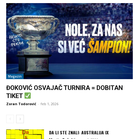
Magazin
ĐOKOVIĆ OSVAJAČ TURNIRA = DOBITAN
TIKET
Zoran Todorović
-
feb 1, 2026
DA LI STE ZNALI: AUSTRALIJA IX