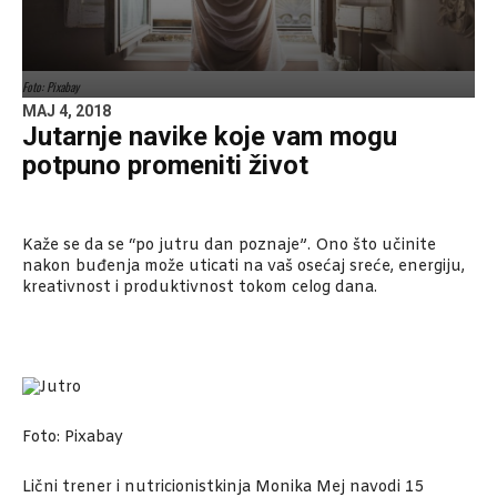
Foto: Pixabay
MAJ 4, 2018
Jutarnje navike koje vam mogu
potpuno promeniti život
Kaže se da se “po jutru dan poznaje”. Ono što učinite
nakon buđenja može uticati na vaš osećaj sreće, energiju,
kreativnost i produktivnost tokom celog dana.
Foto: Pixabay
Lični trener i nutricionistkinja Monika Mej navodi 15