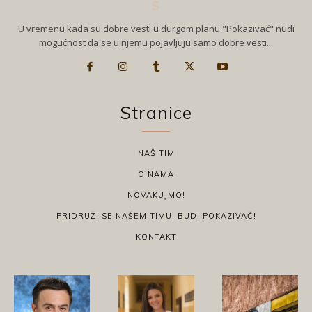
U vremenu kada su dobre vesti u durgom planu "Pokazivač" nudi
mogućnost da se u njemu pojavljuju samo dobre vesti...
Stranice
NAŠ TIM
O NAMA
NOVAKUJMO!
PRIDRUŽI SE NAŠEM TIMU, BUDI POKAZIVAČ!
KONTAKT