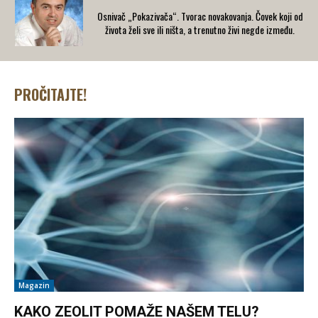
Osnivač „Pokazivača“. Tvorac novakovanja. Čovek koji od
života želi sve ili ništa, a trenutno živi negde između.
PROČITAJTE!
Magazin
KAKO ZEOLIT POMAŽE NAŠEM TELU?