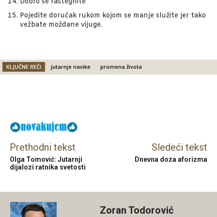
Dobro se rastegnite
Pojedite doručak rukom kojom se manje služite jer tako
vežbate moždane vijuge.
KLJUČNE REČI
jutarnje navike
promena života
Facebook
X
Email
Prethodni tekst
Sledeći tekst
Olga Tomović: Jutarnji
Dnevna doza aforizma
dijalozi ratnika svetosti
Zoran Todorović