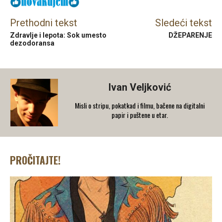
Prethodni tekst
Sledeći tekst
Zdravlje i lepota: Sok umesto
DŽEPARENJE
dezodoransa
Ivan Veljković
Misli o stripu, pokatkad i filmu, bačene na digitalni
papir i puštene u etar.
PROČITAJTE!