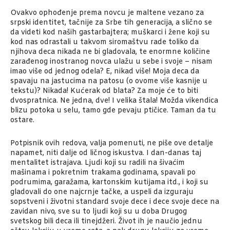
Ovakvo ophođenje prema novcu je maltene vezano za
srpski identitet, tačnije za Srbe tih generacija, a slično se
da videti kod naših gastarbajtera; muškarci i žene koji su
kod nas odrastali u takvom siromaštvu rade toliko da
njihova deca nikada ne bi gladovala, te enormne količine
zarađenog inostranog novca ulažu u sebe i svoje – nisam
imao više od jednog odela? E, nikad više! Moja deca da
spavaju na jastucima na patosu (o ovome više kasnije u
tekstu)? Nikada! Kućerak od blata? Za moje će to biti
dvospratnica. Ne jedna, dve! I velika štala! Možda vikendica
blizu potoka u selu, tamo gde pevaju ptičice. Taman da tu
ostare.
Potpisnik ovih redova, valja pomenuti, ne piše ove detalje
napamet, niti dalje od ličnog iskustva. I dan-danas taj
mentalitet istrajava. Ljudi koji su radili na šivaćim
mašinama i pokretnim trakama godinama, spavali po
podrumima, garažama, kartonskim kutijama itd., i koji su
gladovali do one najcrnje tačke, a uspeli da izguraju
sopstveni i životni standard svoje dece i dece svoje dece na
zavidan nivo, sve su to ljudi koji su u doba Drugog
svetskog bili deca ili tinejdžeri. Život ih je naučio jednu