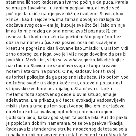
stamena ličnost Radosava stvarno počinje da puca. Parala
se ona po šavovima i u ranijim poglavljima, ali ovde već
počinje da utiče na njegove bližnje i voljene. Slavica, kao
klinče i kao tinejdžerka, ima taman dovoljno razloga da
obožava svog oca – em joj kupuje sve što želi (ako on nije
imao, to nije razlog da ona nema; zvuči poznato?), em
uspeva da i kada mu kćerka počini nešto pogrešno, bez
obzira na nameru (i.e. zviz posred nosa omišićavljene
kreature pogrešno klasifikovane kao „mladić“), u istom vidi
zrno dobrog; za njega, ovo je i više nego dovoljno da pruži
podršku. Međutim, strip se završava gorko. Mladić koji je
nasrtao na Slavicu ne skončava svoju storiju krvavim
nosem i atakom na ponos. O ne, Radosav koristi svoj
autoritet policajca da ga propisno izbubeca, što potom vodi
do žučne svađe u sklopu kuće mu, gotovo u potpunosti
stripovski izvedene bez dijaloga. Stanićeva crtačka
metamorfoza sopstvenog dede u ovim situacijama je
adekvatna. Em prikazuje čitaocu evokaciju Radosavljevih
misli i stanja uma putem sopstvenog lika, em je crtačeva
direktna kritika ovakvog ophođenja prema drugom
ljudskom biću, kakav god šljam ta osoba bila. Put do pakla
je popločan dobrim namerama, te se ova prekvalifikacija
Radosava iz standardne struke napaćenog deteta sa sela
u pajkana koji prekovremeno mlati elemente društva loše