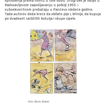
ophođenja prema novcu u tom dobu. Drugi deo je vidljiv u
Radosavljevom zapošljavanju u policiji 1955. i
subsekventnom prebačaju u Pančevo sledeće godine.
Tada autorov deda kreće da obilato pije i, bitnije, da kupuje
po dvadeset različitih košulja i skupe cipele.
foto: Boris Stanić