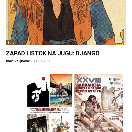
Strip
ZAPAD I ISTOK NA JUGU: DJANGO
Ivan Veljković
-
jul 23, 2026