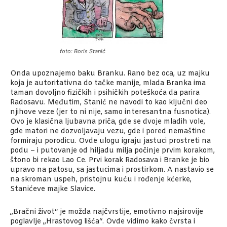
foto: Boris Stanić
Onda upoznajemo baku Branku. Rano bez oca, uz majku
koja je autoritativna do tačke manije, mlada Branka ima
taman dovoljno fizičkih i psihičkih poteškoća da parira
Radosavu. Međutim, Stanić ne navodi to kao ključni deo
njihove veze (jer to ni nije, samo interesantna fusnotica).
Ovo je klasična ljubavna priča, gde se dvoje mladih vole,
gde matori ne dozvoljavaju vezu, gde i pored nemaštine
formiraju porodicu. Ovde ulogu igraju jastuci prostreti na
podu – i putovanje od hiljadu milja počinje prvim korakom,
štono bi rekao Lao Ce. Prvi korak Radosava i Branke je bio
upravo na patosu, sa jastucima i prostirkom. A nastavio se
na skroman uspeh, pristojnu kuću i rođenje kćerke,
Stanićeve majke Slavice.
„Bračni život“ je možda najčvrstije, emotivno najsirovije
poglavlje „Hrastovog lišća“. Ovde vidimo kako čvrsta i