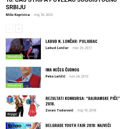
SRBIJU
Mišo Koprivica
-
maj 18, 2026
LABUD N. LONČAR: POLJUBAC
Labud Lončar
-
mar 29, 2017
Mesečina
IMA NEČEG ČUDNOG
Peko Laličić
-
nov 24, 2015
Mesečina
REZULTATI KONKURSA: “BAJRAMSKE PIČE”
2018.
Zoran Todorović
-
maj 19, 2018
Knjige
BELGRADE YOUTH FAIR 2018: NAJVEĆI