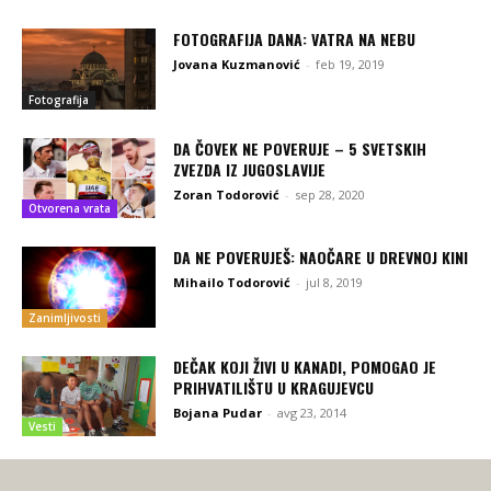
FOTOGRAFIJA DANA: VATRA NA NEBU
Jovana Kuzmanović
-
feb 19, 2019
Fotografija
DA ČOVEK NE POVERUJE – 5 SVETSKIH
ZVEZDA IZ JUGOSLAVIJE
Zoran Todorović
-
sep 28, 2020
Otvorena vrata
DA NE POVERUJEŠ: NAOČARE U DREVNOJ KINI
Mihailo Todorović
-
jul 8, 2019
Zanimljivosti
DEČAK KOJI ŽIVI U KANADI, POMOGAO JE
PRIHVATILIŠTU U KRAGUJEVCU
Bojana Pudar
-
avg 23, 2014
Vesti