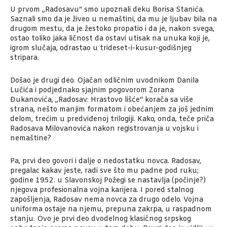
U prvom „Radosavu“ smo upoznali deku Borisa Stanića.
Saznali smo da je živeo u nemaštini, da mu je ljubav bila na
drugom mestu, da je žestoko propatio i da je, nakon svega,
ostao toliko jaka ličnost da ostavi utisak na unuka koji je,
igrom slučaja, odrastao u trideset-i-kusur-godišnjeg
stripara.
Došao je drugi deo. Ojačan odličnim uvodnikom Danila
Lučića i podjednako sjajnim pogovorom Zorana
Đukanovića, „Radosav: Hrastovo lišće“ korača sa više
strana, nešto manjim formatom i obećanjem za još jednim
delom, trećim u predviđenoj trilogiji. Kako, onda, teče priča
Radosava Milovanovića nakon registrovanja u vojsku i
nemaštine?
Pa, prvi deo govori i dalje o nedostatku novca. Radosav,
pregalac kakav jeste, radi sve što mu padne pod ruku;
godine 1952. u Slavonskoj Požegi se nastavlja (počinje?)
njegova profesionalna vojna karijera. I pored stalnog
zapošljenja, Radosav nema novca za drugo odelo. Vojna
uniforma ostaje na njemu, prepuna zakrpa, u raspadnom
stanju. Ovo je prvi deo dvodelnog klasičnog srpskog