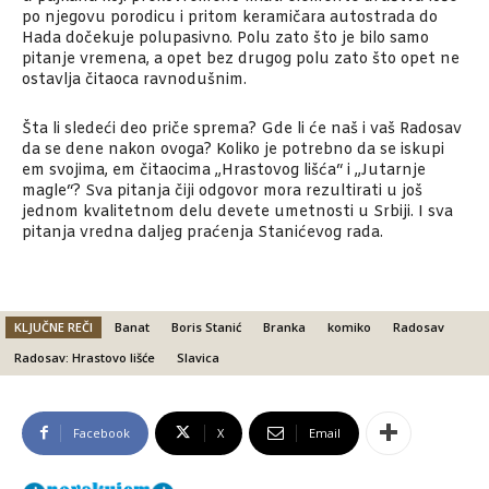
po njegovu porodicu i pritom keramičara autostrada do
Hada dočekuje polupasivno. Polu zato što je bilo samo
pitanje vremena, a opet bez drugog polu zato što opet ne
ostavlja čitaoca ravnodušnim.
Šta li sledeći deo priče sprema? Gde li će naš i vaš Radosav
da se dene nakon ovoga? Koliko je potrebno da se iskupi
em svojima, em čitaocima „Hrastovog lišća“ i „Jutarnje
magle“? Sva pitanja čiji odgovor mora rezultirati u još
jednom kvalitetnom delu devete umetnosti u Srbiji. I sva
pitanja vredna daljeg praćenja Stanićevog rada.
KLJUČNE REČI
Banat
Boris Stanić
Branka
komiko
Radosav
Radosav: Hrastovo lišće
Slavica
Facebook
X
Email