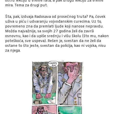
oštru lekciju u vreme rata, a pak drugu lekciju za vreme
mira. Tema za drugi put.
Šta, pak, izdvaja Radosava od prosečnog truta? Pa, čovek
uživa u piću i udvaranju vojvođanskim curecima. Uz to,
povremeno zna da premlati ljude koji nanose nepravdu.
Možda najvažnije, sa svojih 27 godina želi da završi
osnovnu, kao i da upiše srednju i višu školu (što mu, nakon
poteškoća, sve uspeva). Rešen je, svestan da ne želi da
ostane to što jeste, svestan da policija, kao ni vojska, nisu
za njega.