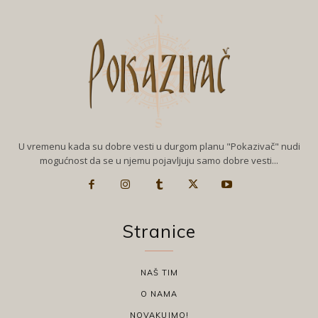
U vremenu kada su dobre vesti u durgom planu "Pokazivač" nudi
mogućnost da se u njemu pojavljuju samo dobre vesti...
Stranice
NAŠ TIM
O NAMA
NOVAKUJMO!