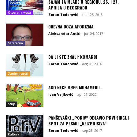
SAJAM ZA MLADE U REGIONU, 26. I 27.
APRILA U BEOGRADU
Otvorena vrata
Zoran Todorović
-
mar 25, 2018
DNEVNA DOZA AFORIZMA
Aleksandar Antić
-
jun 24, 2017
Satatatira
DA LI STE ZNALI: KOMARCI
Zoran Todorović
-
avg 18, 2014
Zanimljivosti
AKO NEĆE BREG MUHAMEDU…
Ivan Veljković
-
apr 21, 2022
Strip
PANČEVAČKI „PORIV“ OBJAVIO PRVI SINGL I
SPOT ZA PESMU „NEIZBRISIVA“
Zoran Todorović
-
sep 28, 2017
Kultura