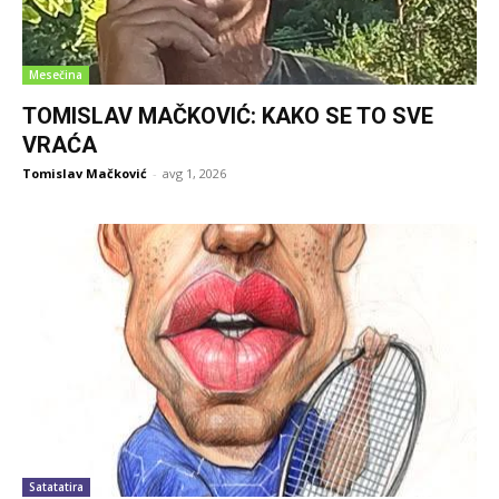
Mesečina
TOMISLAV MAČKOVIĆ: KAKO SE TO SVE
VRAĆA
Tomislav Mačković
-
avg 1, 2026
Satatatira