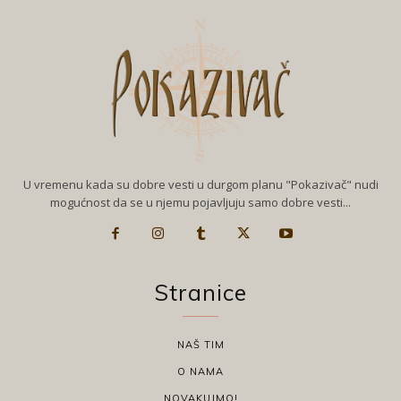
U vremenu kada su dobre vesti u durgom planu "Pokazivač" nudi
mogućnost da se u njemu pojavljuju samo dobre vesti...
Stranice
NAŠ TIM
O NAMA
NOVAKUJMO!