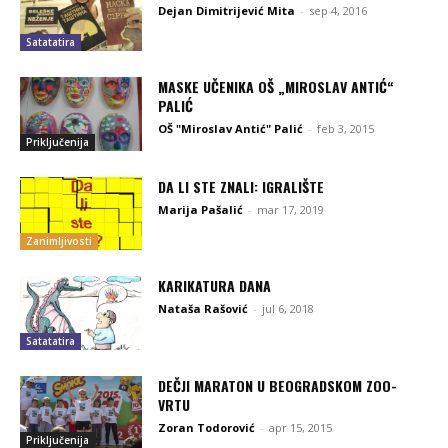
Dejan Dimitrijević Mita
-
sep 4, 2016
Satatatira
MASKE UČENIKA OŠ „MIROSLAV ANTIĆ“
PALIĆ
OŠ "Miroslav Antić" Palić
-
feb 3, 2015
Priključenija
DA LI STE ZNALI: IGRALIŠTE
Marija Pašalić
-
mar 17, 2019
Zanimljivosti
KARIKATURA DANA
Nataša Rašović
-
jul 6, 2018
Satatatira
DEČJI MARATON U BEOGRADSKOM ZOO-
VRTU
Zoran Todorović
-
apr 15, 2015
Priključenija