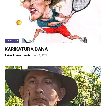
Satatatira
KARIKATURA DANA
Petar Pismestrović
-
avg 2, 2026