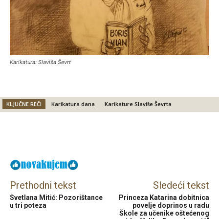
Karikatura: Slaviša Ševrt
KLJUČNE REČI
Karikatura dana
Karikature Slaviše Ševrta
Facebook
X
Email
Prethodni tekst
Sledeći tekst
Svetlana Mitić: Pozorištance
Princeza Katarina dobitnica
u tri poteza
povelje doprinos u radu
Škole za učenike oštećenog