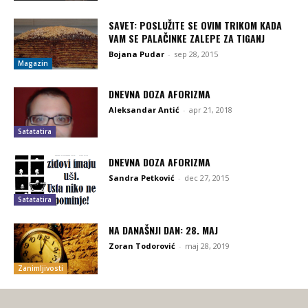
SAVET: POSLUŽITE SE OVIM TRIKOM KADA
VAM SE PALAČINKE ZALEPE ZA TIGANJ
Bojana Pudar
-
sep 28, 2015
Magazin
DNEVNA DOZA AFORIZMA
Aleksandar Antić
-
apr 21, 2018
Satatatira
DNEVNA DOZA AFORIZMA
Sandra Petković
-
dec 27, 2015
Satatatira
NA DANAŠNJI DAN: 28. MAJ
Zoran Todorović
-
maj 28, 2019
Zanimljivosti