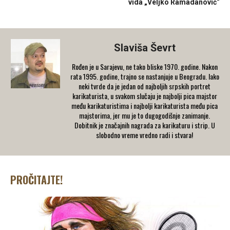
vida „Veljko Ramadanović“
Slaviša Ševrt
Rođen je u Sarajevu, ne tako bliske 1970. godine. Nakon
rata 1995. godine, trajno se nastanjuje u Beogradu. Iako
neki tvrde da je jedan od najboljih srpskih portret
karikaturista, u svakom slučaju je najbolji pica majstor
među karikaturistima i najbolji karikaturista među pica
majstorima, jer mu je to dugogodišnje zanimanje.
Dobitnik je značajnih nagrada za karikaturu i strip. U
slobodno vreme vredno radi i stvara!
PROČITAJTE!