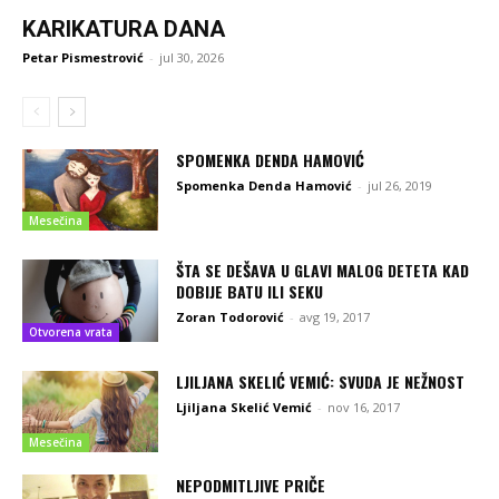
KARIKATURA DANA
Petar Pismestrović
-
jul 30, 2026
SPOMENKA DENDA HAMOVIĆ
Spomenka Denda Hamović
-
jul 26, 2019
Mesečina
ŠTA SE DEŠAVA U GLAVI MALOG DETETA KAD
DOBIJE BATU ILI SEKU
Zoran Todorović
-
avg 19, 2017
Otvorena vrata
LJILJANA SKELIĆ VEMIĆ: SVUDA JE NEŽNOST
Ljiljana Skelić Vemić
-
nov 16, 2017
Mesečina
NEPODMITLJIVE PRIČE