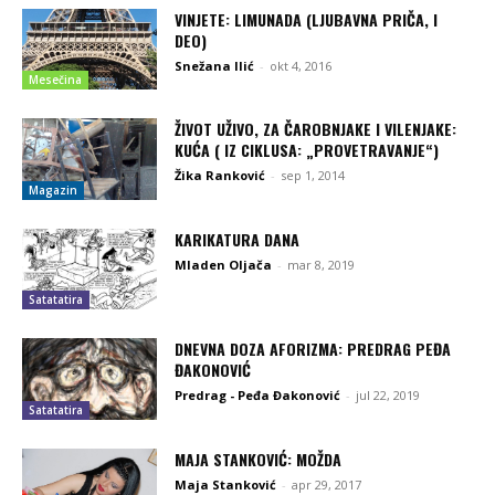
VINJETE: LIMUNADA (LJUBAVNA PRIČA, I
DEO)
Snežana Ilić
-
okt 4, 2016
Mesečina
ŽIVOT UŽIVO, ZA ČAROBNJAKE I VILENJAKE:
KUĆA ( IZ CIKLUSA: „PROVETRAVANJE“)
Žika Ranković
-
sep 1, 2014
Magazin
KARIKATURA DANA
Mladen Oljača
-
mar 8, 2019
Satatatira
DNEVNA DOZA AFORIZMA: PREDRAG PEĐA
ĐAKONOVIĆ
Predrag - Peđa Đakonović
-
jul 22, 2019
Satatatira
MAJA STANKOVIĆ: MOŽDA
Maja Stanković
-
apr 29, 2017