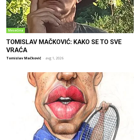
Mesečina
TOMISLAV MAČKOVIĆ: KAKO SE TO SVE
VRAĆA
Tomislav Mačković
-
avg 1, 2026