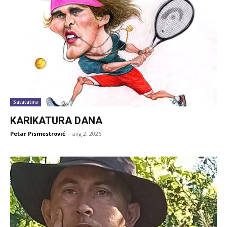
Satatatira
KARIKATURA DANA
Petar Pismestrović
-
avg 2, 2026