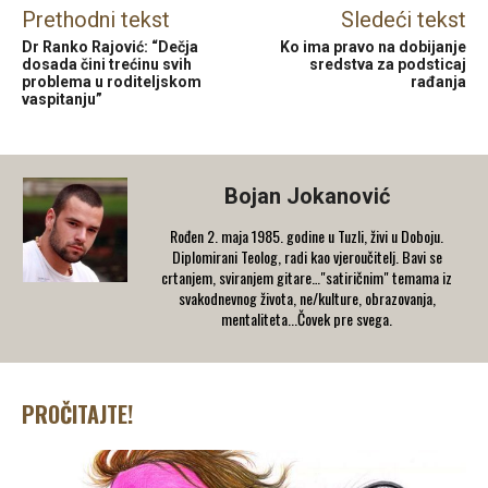
Prethodni tekst
Sledeći tekst
Dr Ranko Rajović: “Dečja
Ko ima pravo na dobijanje
dosada čini trećinu svih
sredstva za podsticaj
problema u roditeljskom
rađanja
vaspitanju”
Bojan Jokanović
Rođen 2. maja 1985. godine u Tuzli, živi u Doboju.
Diplomirani Teolog, radi kao vjeroučitelj. Bavi se
crtanjem, sviranjem gitare…"satiričnim" temama iz
svakodnevnog života, ne/kulture, obrazovanja,
mentaliteta...Čovek pre svega.
PROČITAJTE!