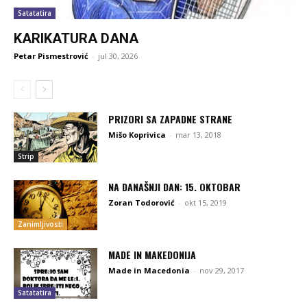
Satatatira
KARIKATURA DANA
Petar Pismestrović
-
jul 30, 2026
PRIZORI SA ZAPADNE STRANE
Mišo Koprivica
-
mar 13, 2018
Strip
NA DANAŠNJI DAN: 15. OKTOBAR
Zoran Todorović
-
okt 15, 2019
Zanimljivosti
MADE IN MAKEDONIJA
Made in Macedonia
-
nov 29, 2017
Satatatira