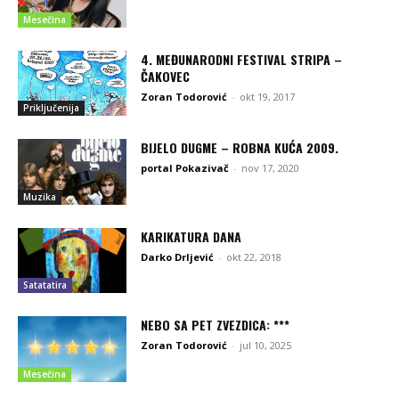
Mesečina
4. MEĐUNARODNI FESTIVAL STRIPA –
ČAKOVEC
Zoran Todorović
-
okt 19, 2017
Priključenija
BIJELO DUGME – ROBNA KUĆA 2009.
portal Pokazivač
-
nov 17, 2020
Muzika
KARIKATURA DANA
Darko Drljević
-
okt 22, 2018
Satatatira
NEBO SA PET ZVEZDICA: ***
Zoran Todorović
-
jul 10, 2025
Mesečina