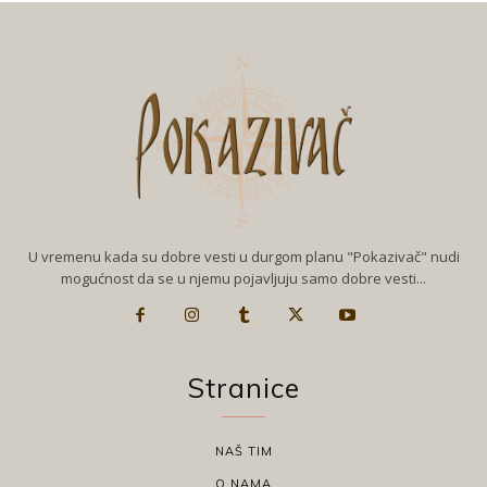
U vremenu kada su dobre vesti u durgom planu "Pokazivač" nudi
mogućnost da se u njemu pojavljuju samo dobre vesti...
Stranice
NAŠ TIM
O NAMA