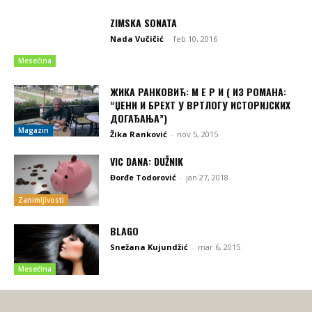
ZIMSKA SONATA
Nada Vučičić
-
feb 10, 2016
Mesečina
ЖИКА РАНКОВИЋ: М Е Р И ( ИЗ РОМАНА:
“ЏЕНИ И БРЕХТ У ВРТЛОГУ ИСТОРИЈСКИХ
ДОГАЂАЊА”)
Magazin
Žika Ranković
-
nov 5, 2015
VIC DANA: DUŽNIK
Đorđe Todorović
-
jan 27, 2018
Zanimljivosti
BLAGO
Snežana Kujundžić
-
mar 6, 2015
Mesečina