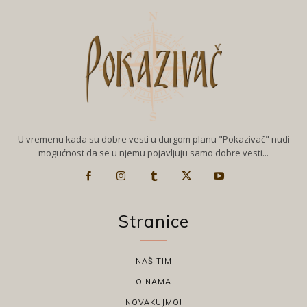
U vremenu kada su dobre vesti u durgom planu "Pokazivač" nudi
mogućnost da se u njemu pojavljuju samo dobre vesti...
Stranice
NAŠ TIM
O NAMA
NOVAKUJMO!