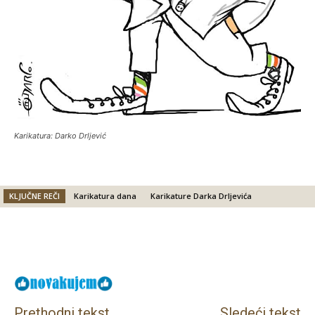
Karikatura: Darko Drljević
KLJUČNE REČI
Karikatura dana
Karikature Darka Drljevića
Facebook
X
Email
Prethodni tekst
Sledeći tekst