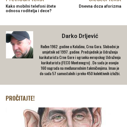
Kako mobilni telefoni štete
Dnevna doza aforizma
odnosu roditelja i dece?
Darko Drljević
Rođen 1962. godine u Kolašinu, Crna Gora. Slobodni je
umjetnik od 1997. godine. Predsjednik je Udruženja
karikaturista Crne Gore i ogranka evropskog Udruženja
karikaturista (FECO Montenegro) . Do sada je osvojio
160 nagrada na međunarodnim takmičenjima. Imao je
do sada 57 samostalnih i preko 450 kolektivnih izložbi.
PROČITAJTE!