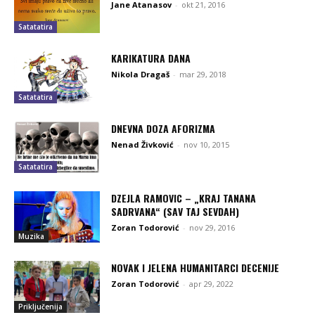
Jane Atanasov
-
okt 21, 2016
Satatatira
KARIKATURA DANA
Nikola Dragaš
-
mar 29, 2018
Satatatira
DNEVNA DOZA AFORIZMA
Nenad Živković
-
nov 10, 2015
Satatatira
DZEJLA RAMOVIC – „KRAJ TANANA
SADRVANA“ (SAV TAJ SEVDAH)
Zoran Todorović
-
nov 29, 2016
Muzika
NOVAK I JELENA HUMANITARCI DECENIJE
Zoran Todorović
-
apr 29, 2022
Priključenija