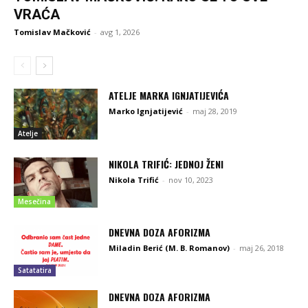
VRAĆA
Tomislav Mačković
-
avg 1, 2026
ATELJE MARKA IGNJATIJEVIĆA
Marko Ignjatijević
-
maj 28, 2019
Atelje
NIKOLA TRIFIĆ: JEDNOJ ŽENI
Nikola Trifić
-
nov 10, 2023
Mesečina
DNEVNA DOZA AFORIZMA
Miladin Berić (M. B. Romanov)
-
maj 26, 2018
Satatatira
DNEVNA DOZA AFORIZMA