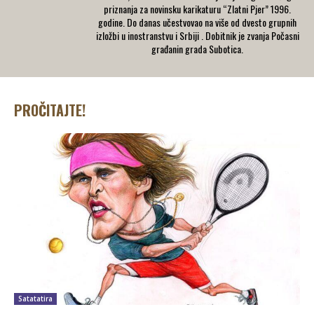
priznanja za novinsku karikaturu “Zlatni Pjer” 1996.
godine. Do danas učestvovao na više od dvesto grupnih
izložbi u inostranstvu i Srbiji . Dobitnik je zvanja Počasni
građanin grada Subotica.
PROČITAJTE!
Satatatira