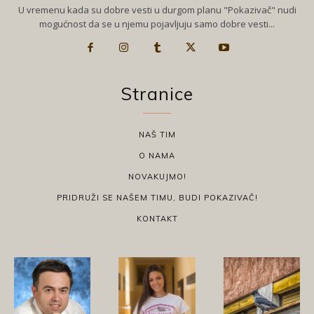
U vremenu kada su dobre vesti u durgom planu "Pokazivač" nudi
mogućnost da se u njemu pojavljuju samo dobre vesti...
Stranice
NAŠ TIM
O NAMA
NOVAKUJMO!
PRIDRUŽI SE NAŠEM TIMU, BUDI POKAZIVAČ!
KONTAKT