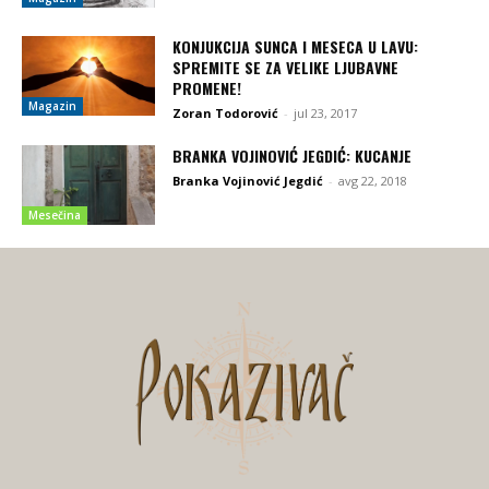
KONJUKCIJA SUNCA I MESECA U LAVU:
SPREMITE SE ZA VELIKE LJUBAVNE
PROMENE!
Magazin
Zoran Todorović
-
jul 23, 2017
BRANKA VOJINOVIĆ JEGDIĆ: KUCANJE
Branka Vojinović Jegdić
-
avg 22, 2018
Mesečina