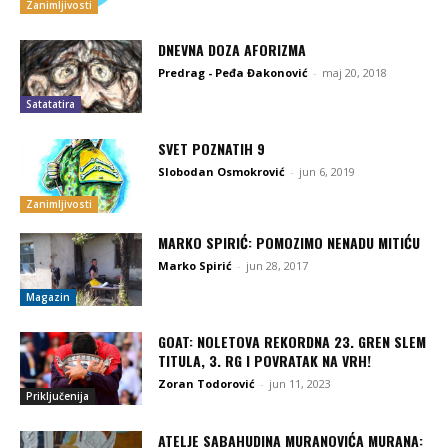
Zanimljivosti
DNEVNA DOZA AFORIZMA
Predrag - Peđa Đakonović
-
maj 20, 2018
Satatatira
SVET POZNATIH 9
Slobodan Osmokrović
-
jun 6, 2019
Zanimljivosti
MARKO SPIRIĆ: POMOZIMO NENADU MITIĆU
Marko Spirić
-
jun 28, 2017
Magazin
GOAT: NOLETOVA REKORDNA 23. GREN SLEM
TITULA, 3. RG I POVRATAK NA VRH!
Zoran Todorović
-
jun 11, 2023
Priključenija
ATELJE SABAHUDINA MURANOVIĆA MURANA: