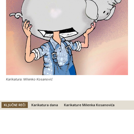
Karikatura: Milenko Kosanović
KLJUČNE REČI
Karikatura dana
Karikature Milenka Kosanovića
Facebook
X
Email