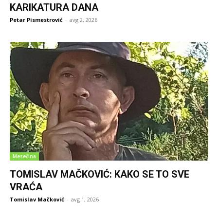
KARIKATURA DANA
Petar Pismestrović
-
avg 2, 2026
Mesečina
TOMISLAV MAČKOVIĆ: KAKO SE TO SVE
VRAĆA
Tomislav Mačković
-
avg 1, 2026