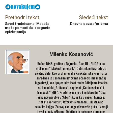
Prethodni tekst
Sledeći tekst
Savet trudnicama: Masaža
Dnevna doza aforizma
može pomoći da izbegnete
epiziotomiju
Milenko Kosanović
Rođen 1948. godine u Bajmoku. Član ULUPUDS-a sa
statusom “Istaknuti umetnik”. Dobitnik je Nagrade za
zivotno delo. Kao profesionalni karikaturista -ilustrator
sarađivao je u mnogim listovima i časopisima u bivšoj
Jugoslaviji, kao i pojedinim inostranim Edicijama kao što
su kanadski „Artizans“, engleski „Cartonshtock“ i
francuski“ EGE“. Predstavljen je u Enciklopediji “Dva
veka novinarstva u Srbiji”, Ko je ko u našem humoru,
satiri i karikaturi, Ježevom almanahu ... Ilustrovao
nekoliko knjiga. Za svoj rad nagrađivan više puta u zemlji
i svetu, na izložbama. Dobitnik je najveceg domaćeg