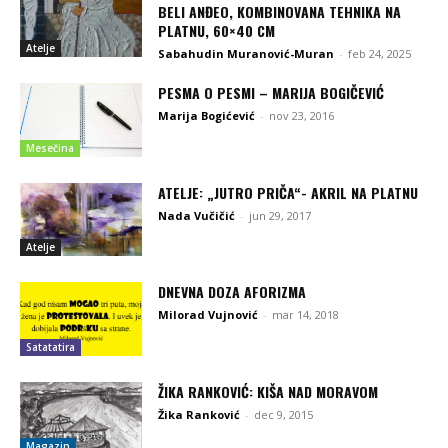
BELI ANĐEO, KOMBINOVANA TEHNIKA NA
PLATNU, 60×40 CM
Atelje
Sabahudin Muranović-Muran
-
feb 24, 2025
PESMA O PESMI – MARIJA BOGIČEVIĆ
Marija Bogićević
-
nov 23, 2016
Mesečina
ATELJE: „JUTRO PRIČA“- AKRIL NA PLATNU
Nada Vučičić
-
jun 29, 2017
Atelje
DNEVNA DOZA AFORIZMA
Milorad Vujnović
-
mar 14, 2018
Satatatira
ŽIKA RANKOVIĆ: KIŠA NAD MORAVOM
Žika Ranković
-
dec 9, 2015
Magazin