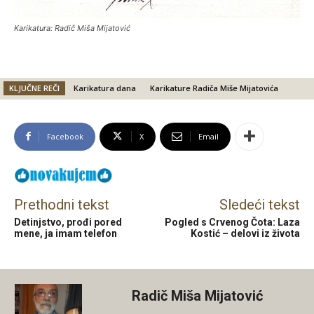
Karikatura: Radič Miša Mijatović
KLJUČNE REČI
Karikatura dana
Karikature Radiča Miše Mijatovića
Facebook
X
Email
Prethodni tekst
Sledeći tekst
Detinjstvo, prođi pored
Pogled s Crvenog Čota: Laza
mene, ja imam telefon
Kostić – delovi iz života
Radič Miša Mijatović