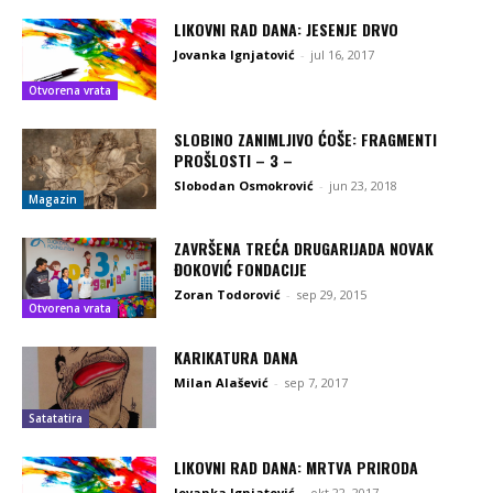
LIKOVNI RAD DANA: JESENJE DRVO
Jovanka Ignjatović
-
jul 16, 2017
Otvorena vrata
SLOBINO ZANIMLJIVO ĆOŠE: FRAGMENTI
PROŠLOSTI – 3 –
Slobodan Osmokrović
-
jun 23, 2018
Magazin
ZAVRŠENA TREĆA DRUGARIJADA NOVAK
ĐOKOVIĆ FONDACIJE
Zoran Todorović
-
sep 29, 2015
Otvorena vrata
KARIKATURA DANA
Milan Alašević
-
sep 7, 2017
Satatatira
LIKOVNI RAD DANA: MRTVA PRIRODA
Jovanka Ignjatović
-
okt 22, 2017