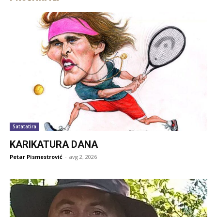
Satatatira
KARIKATURA DANA
Petar Pismestrović
-
avg 2, 2026