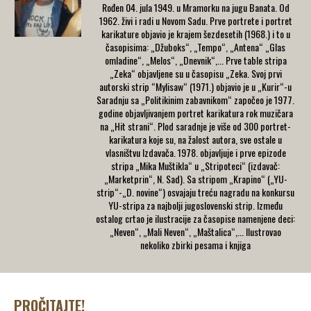
Rođen 04. jula 1949. u Mramorku na jugu Banata. Od
1962. živi i radi u Novom Sadu. Prve portrete i portret
karikature objavio je krajem šezdesetih (1968.) i to u
časopisima: „Džuboks“, „Tempo“, „Antena“ „Glas
omladine“, „Melos“, „Dnevnik“,... Prve table stripa
„Zeka“ objavljene su u časopisu „Zeka. Svoj prvi
autorski strip “Мylisaw“ (1971.) objavio je u „Kurir“-u
Saradnju sa „Politikinim zabavnikom“ započeo je 1977.
godine objavljivanjem portret karikatura rok muzičara
na „Hit strani“. Plod saradnje je više od 300 portret-
karikatura koje su, na žalost autora, sve ostale u
vlasništvu Izdavača. 1978. objavljuje i prve epizode
stripa „Mika Muštikla“ u „Stripoteci“ (izdavač:
„Marketprin“, N. Sad). Sa stripom „Krapino“ („YU-
strip“-„D. novine“) osvajaju treću nagradu na konkursu
YU-stripa za najbolji jugoslovenski strip. Između
ostalog crtao je ilustracije za časopise namenjene deci:
„Neven“, „Mali Neven“, „Maštalica“,... Ilustrovao
nekoliko zbirki pesama i knjiga
PROČITAJTE!