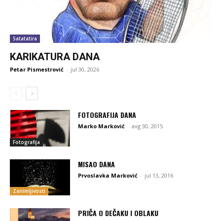
Satatatira
KARIKATURA DANA
Petar Pismestrović
-
jul 30, 2026
FOTOGRAFIJA DANA
Marko Marković
-
avg 30, 2015
Fotografija
MISAO DANA
Prvoslavka Marković
-
jul 13, 2016
Zanimljivosti
PRIČA O DEČAKU I OBLAKU