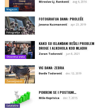
Miroslav Lj. Ranković
-
avg 4, 2016
Magazin
FOTOGRAFIJA DANA: PROLEĆE
Jovana Kuzmanović
-
apr 23, 2019
Fotografija
KAKO SU ISLANĐANI REŠILI PROBLEM
DROGE I ALKOHOLA KOD MLADIH
Zoran Todorović
-
jun 8, 2021
Otvorena vrata
VIC DANA: ZEBRA
Đorđe Todorović
-
dec 12, 2019
Zanimljivosti
POKRENI SE I POSTIGNI…
Mišo Koprivica
-
dec 7, 2015
Satatatira