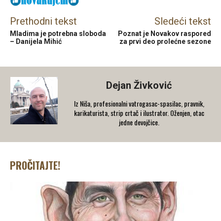
Prethodni tekst
Sledeći tekst
Mladima je potrebna sloboda
Poznat je Novakov raspored
– Danijela Mihić
za prvi deo prolećne sezone
Dejan Živković
Iz Niša, profesionalni vatrogasac-spasilac, pravnik,
karikaturista, strip crtač i ilustrator. Oženjen, otac
jedne devojčice.
PROČITAJTE!