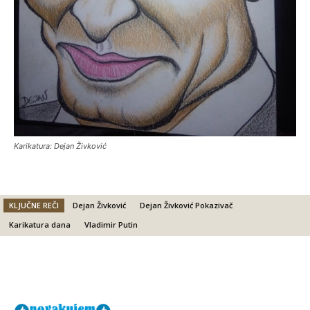
Karikatura: Dejan Živković
KLJUČNE REČI
Dejan Živković
Dejan Živković Pokazivač
Karikatura dana
Vladimir Putin
Facebook
X
Email