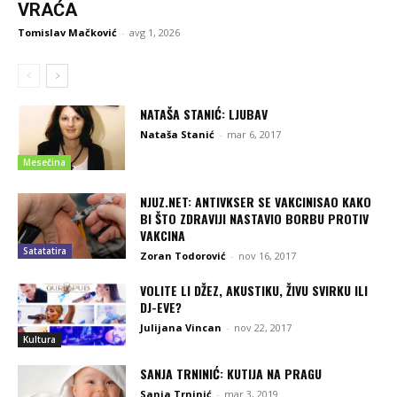
VRAĆA
Tomislav Mačković
-
avg 1, 2026
NATAŠA STANIĆ: LJUBAV
Nataša Stanić
-
mar 6, 2017
Mesečina
NJUZ.NET: ANTIVKSER SE VAKCINISAO KAKO
BI ŠTO ZDRAVIJI NASTAVIO BORBU PROTIV
VAKCINA
Satatatira
Zoran Todorović
-
nov 16, 2017
VOLITE LI DŽEZ, AKUSTIKU, ŽIVU SVIRKU ILI
DJ-EVE?
Julijana Vincan
-
nov 22, 2017
Kultura
SANJA TRNINIĆ: KUTIJA NA PRAGU
Sanja Trninić
-
mar 3, 2019