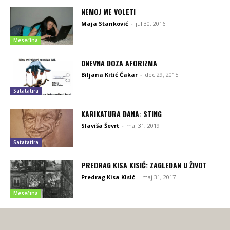
NEMOJ ME VOLETI
Maja Stanković
-
jul 30, 2016
Mesečina
DNEVNA DOZA AFORIZMA
Biljana Kitić Čakar
-
dec 29, 2015
Satatatira
KARIKATURA DANA: STING
Slaviša Ševrt
-
maj 31, 2019
Satatatira
PREDRAG KISA KISIĆ: ZAGLEDAN U ŽIVOT
Predrag Kisa Kisić
-
maj 31, 2017
Mesečina