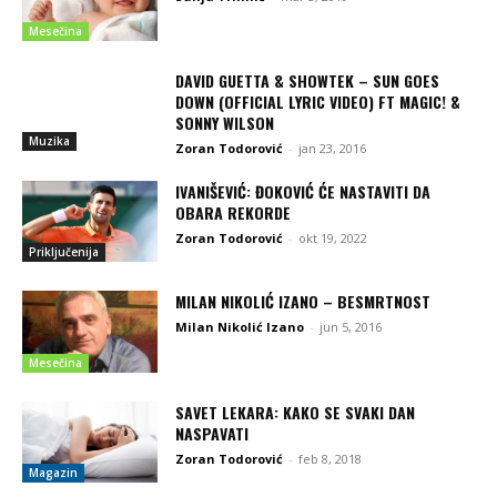
Mesečina
DAVID GUETTA & SHOWTEK – SUN GOES
DOWN (OFFICIAL LYRIC VIDEO) FT MAGIC! &
SONNY WILSON
Muzika
Zoran Todorović
-
jan 23, 2016
IVANIŠEVIĆ: ĐOKOVIĆ ĆE NASTAVITI DA
OBARA REKORDE
Zoran Todorović
-
okt 19, 2022
Priključenija
MILAN NIKOLIĆ IZANO – BESMRTNOST
Milan Nikolić Izano
-
jun 5, 2016
Mesečina
SAVET LEKARA: KAKO SE SVAKI DAN
NASPAVATI
Zoran Todorović
-
feb 8, 2018
Magazin