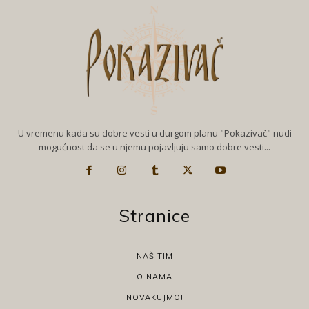
U vremenu kada su dobre vesti u durgom planu "Pokazivač" nudi
mogućnost da se u njemu pojavljuju samo dobre vesti...
Stranice
NAŠ TIM
O NAMA
NOVAKUJMO!