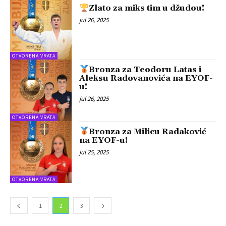
Zlato za miks tim u džudou!
jul 26, 2025
OTVORENA VRATA
Bronza za Teodoru Latas i
Aleksu Radovanovića na EYOF-
u!
jul 26, 2025
OTVORENA VRATA
Bronza za Milicu Radaković
na EYOF-u!
jul 25, 2025
OTVORENA VRATA
1
2
3