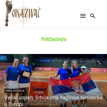
Priključenija
KULTURA
OBRAZOVANJE
PRIKLJUČENIJA
Veliki uspeh: Srbija ima najbolje teniserke
u Evropi