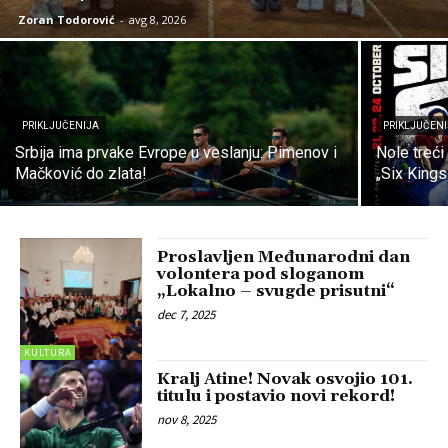
Zoran Todorović
-
avg 8, 2026
PRIKLJUČENIJA
PRIKLJUČEN
Srbija ima prvake Evrope u veslanju: Pimenov i
Nole treći
Mačković do zlata!
„Six Kings
Proslavljen Međunarodni dan
volontera pod sloganom
„Lokalno – svugde prisutni“
dec 7, 2025
KULTURA
Kralj Atine! Novak osvojio 101.
titulu i postavio novi rekord!
nov 8, 2025