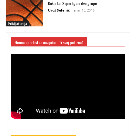
Košarka: Superliga u dve grupe
Uroš Selenić
-
mar 15, 2016
Priključenija
Himna sportista i navijača - Ti svoj put znaš