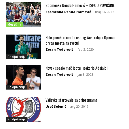
Spomenka Denda Hamović – ISPOD POVRŠINE
Spomenka Denda Hamović
-
maj 24, 2019
Mesečina
Nole preokretom do osmog Australijen Opena i
prvog mesta na svetu!
Zoran Todorović
-
feb 2, 2020
Priključenija
Novak spasio meč loptu i pokorio Adelajd!
Zoran Todorović
-
jan 8, 2023
Priključenija
Valjevke startovale sa pripremama
Uroš Selenić
-
avg 20, 2019
Priključenija