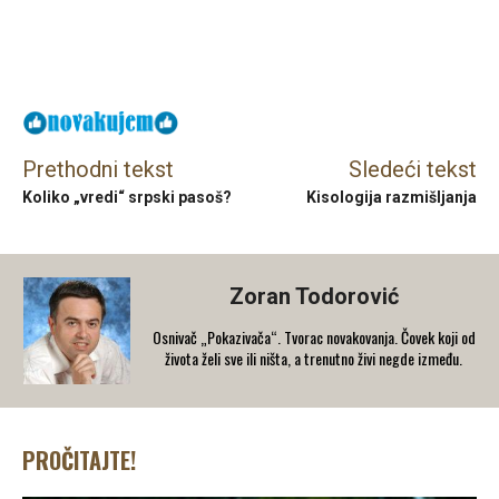
Facebook
X
Email
Prethodni tekst
Sledeći tekst
Koliko „vredi“ srpski pasoš?
Kisologija razmišljanja
Zoran Todorović
Osnivač „Pokazivača“. Tvorac novakovanja. Čovek koji od
života želi sve ili ništa, a trenutno živi negde između.
PROČITAJTE!