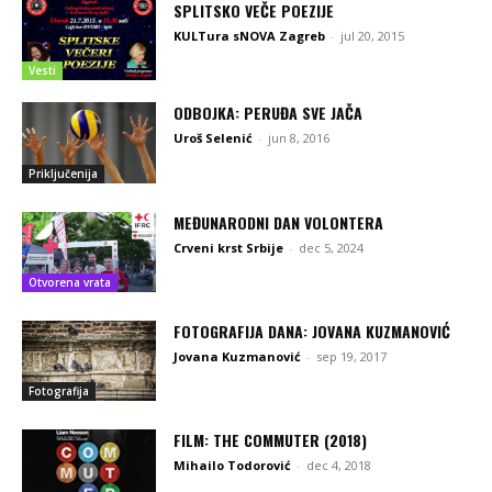
SPLITSKO VEČE POEZIJE
KULTura sNOVA Zagreb
-
jul 20, 2015
Vesti
ODBOJKA: PERUĐA SVE JAČA
Uroš Selenić
-
jun 8, 2016
Priključenija
MEĐUNARODNI DAN VOLONTERA
Crveni krst Srbije
-
dec 5, 2024
Otvorena vrata
FOTOGRAFIJA DANA: JOVANA KUZMANOVIĆ
Jovana Kuzmanović
-
sep 19, 2017
Fotografija
FILM: THE COMMUTER (2018)
Mihailo Todorović
-
dec 4, 2018