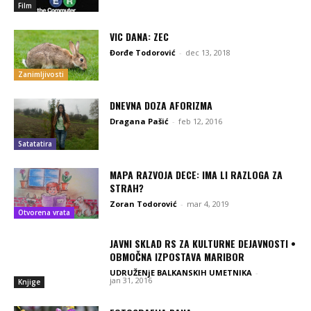
Film
VIC DANA: ZEC
Đorđe Todorović
-
dec 13, 2018
Zanimljivosti
DNEVNA DOZA AFORIZMA
Dragana Pašić
-
feb 12, 2016
Satatatira
MAPA RAZVOJA DECE: IMA LI RAZLOGA ZA
STRAH?
Zoran Todorović
-
mar 4, 2019
Otvorena vrata
JAVNI SKLAD RS ZA KULTURNE DEJAVNOSTI •
OBMOČNA IZPOSTAVA MARIBOR
UDRUŽENjE BALKANSKIH UMETNIKA
-
jan 31, 2016
Knjige