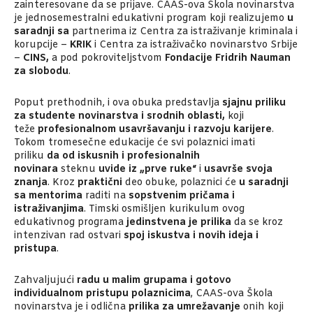
zainteresovane da se prijave. CAAS-ova Škola novinarstva
je jednosemestralni edukativni program koji realizujemo
u
saradnji sa
partnerima iz Centra za istraživanje kriminala i
korupcije –
KRIK
i Centra za istraživačko novinarstvo Srbije
–
CINS,
a pod pokroviteljstvom
Fondacije Fridrih Nauman
za slobodu
.
Poput prethodnih, i ova obuka predstavlja
sjajnu priliku
za studente novinarstva i srodnih oblasti,
koji
teže
profesionalnom
usavršavanju i razvoju karijere
.
Tokom tromesečne edukacije će svi polaznici imati
priliku
da od iskusnih i profesionalnih
novinara
steknu
uvide iz „prve ruke“
i
usavrše svoja
znanja
. Kroz
praktični
deo obuke, polaznici će
u saradnji
sa mentorima
raditi na
sopstvenim pričama i
istraživanjima
. Timski osmišljen kurikulum ovog
edukativnog programa
jedinstvena je prilika
da se kroz
intenzivan rad ostvari
spoj iskustva i novih ideja i
pristupa
.
Zahvaljujući
radu u malim grupama i gotovo
individualnom pristupu polaznicima
, CAAS-ova Škola
novinarstva je i odlična
prilika za umrežavanje
onih koji