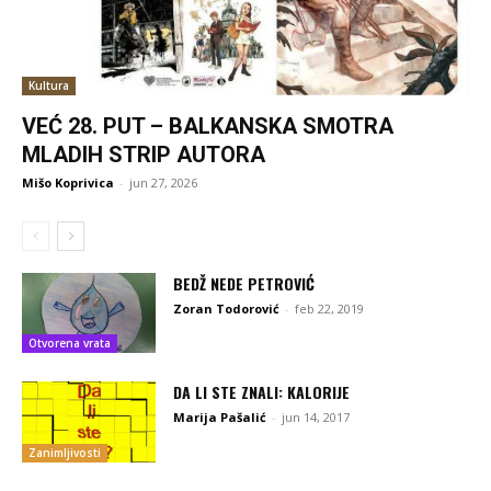
Kultura
VEĆ 28. PUT – BALKANSKA SMOTRA
MLADIH STRIP AUTORA
Mišo Koprivica
-
jun 27, 2026
BEDŽ NEDE PETROVIĆ
Zoran Todorović
-
feb 22, 2019
Otvorena vrata
DA LI STE ZNALI: KALORIJE
Marija Pašalić
-
jun 14, 2017
Zanimljivosti