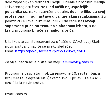
dele zajedničke vrednosti i neguju ideale slobodnih medija
i otvorenog društva.
Neki od naših najuspešnijih
polaznika su
, nakon završene obuke,
dobili priliku da svoj
profesionalni rad nastave u partnerskim redakcijama
. Svi
polaznici će i ovaj put imati priliku da rade na
razvoju
sopstvene priče na temu po slobodnom izboru
, a na
kraju programa
biraće se najbolja priča
.
Ukoliko ste zainteresovani za učešće u CAAS-ovoj Školi
novinarstva, prijavite se preko sledećeg
linka:
https://goo.gl/forms/tvpRcW1kuWQdolil1
Za više informacija pišite na mejl:
smirkovic@caas.rs
Program je besplatan, rok za prijavu je 20. septembar, a
broj mesta je ograničen. Čekamo tvoju prijavu za CAAS-
ovu Školu novinarstva!
Izvor: caas.rs