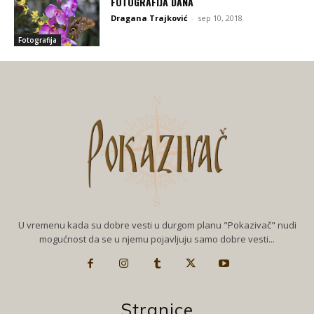
FOTOGRAFIJA DANA
Dragana Trajković
-
sep 10, 2018
Fotografija
U vremenu kada su dobre vesti u durgom planu "Pokazivač" nudi
mogućnost da se u njemu pojavljuju samo dobre vesti...
Stranice