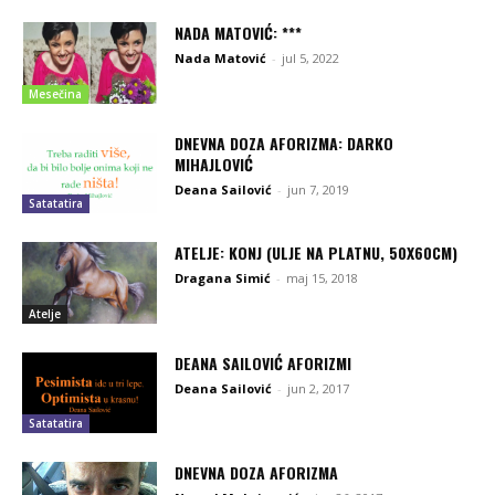
NADA MATOVIĆ: ***
Nada Matović
-
jul 5, 2022
Mesečina
DNEVNA DOZA AFORIZMA: DARKO
MIHAJLOVIĆ
Deana Sailović
-
jun 7, 2019
Satatatira
ATELJE: KONJ (ULJE NA PLATNU, 50X60CM)
Dragana Simić
-
maj 15, 2018
Atelje
DEANA SAILOVIĆ AFORIZMI
Deana Sailović
-
jun 2, 2017
Satatatira
DNEVNA DOZA AFORIZMA