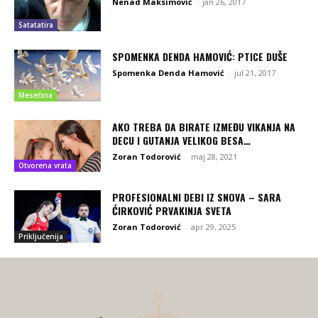
Nenad Maksimović
-
jan 26, 2017
Satatatira
SPOMENKA DENDA HAMOVIĆ: PTICE DUŠE
Spomenka Denda Hamović
-
jul 21, 2017
Mesečina
AKO TREBA DA BIRATE IZMEĐU VIKANJA NA
DECU I GUTANJA VELIKOG BESA…
Zoran Todorović
-
maj 28, 2021
Otvorena vrata
PROFESIONALNI DEBI IZ SNOVA – SARA
ĆIRKOVIĆ PRVAKINJA SVETA
Zoran Todorović
-
apr 29, 2025
Priključenija