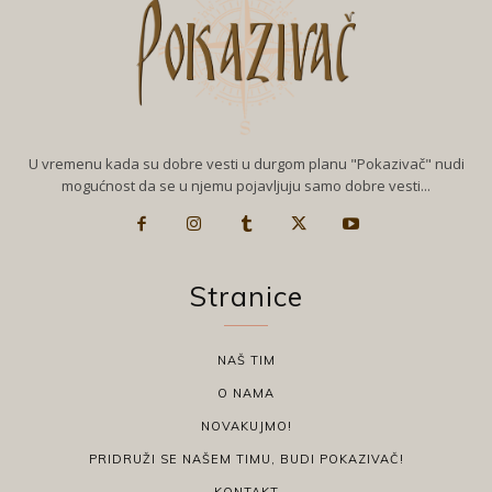
U vremenu kada su dobre vesti u durgom planu "Pokazivač" nudi
mogućnost da se u njemu pojavljuju samo dobre vesti...
Stranice
NAŠ TIM
O NAMA
NOVAKUJMO!
PRIDRUŽI SE NAŠEM TIMU, BUDI POKAZIVAČ!
KONTAKT