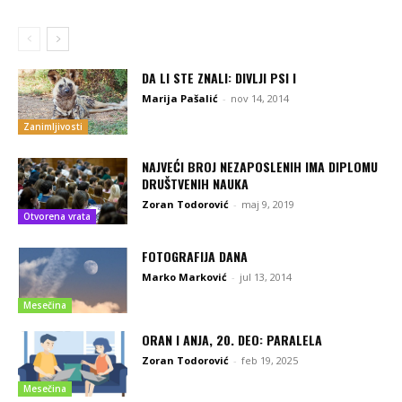
DA LI STE ZNALI: DIVLJI PSI I
Marija Pašalić
-
nov 14, 2014
Zanimljivosti
NAJVEĆI BROJ NEZAPOSLENIH IMA DIPLOMU
DRUŠTVENIH NAUKA
Zoran Todorović
-
maj 9, 2019
Otvorena vrata
FOTOGRAFIJA DANA
Marko Marković
-
jul 13, 2014
Mesečina
ORAN I ANJA, 20. DEO: PARALELA
Zoran Todorović
-
feb 19, 2025
Mesečina