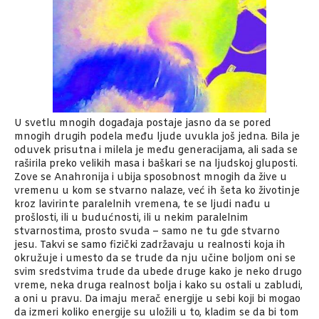
U svetlu mnogih događaja postaje jasno da se pored
mnogih drugih podela među ljude uvukla još jedna. Bila je
oduvek prisutna i milela je među generacijama, ali sada se
raširila preko velikih masa i baškari se na ljudskoj gluposti.
Zove se Anahronija i ubija sposobnost mnogih da žive u
vremenu u kom se stvarno nalaze, već ih šeta ko životinje
kroz lavirinte paralelnih vremena, te se ljudi nađu u
prošlosti, ili u budućnosti, ili u nekim paralelnim
stvarnostima,
prosto svuda – samo ne tu gde stvarno
jesu. Takvi se samo fizički zadržavaju u realnosti koja ih
okružuje i umesto da se trude da nju učine boljom oni se
svim sredstvima trude da ubede druge kako je neko drugo
vreme, neka druga realnost bolja i kako su ostali u zabludi,
a oni u pravu. Da imaju merač energije u sebi koji bi mogao
da izmeri koliko energije su uložili u to, kladim se da bi tom