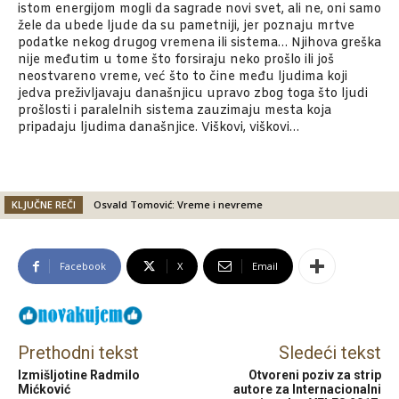
istom energijom mogli da sagrade novi svet, ali ne, oni samo
žele da ubede ljude da su pametniji, jer poznaju mrtve
podatke nekog drugog vremena ili sistema… Njihova greška
nije međutim u tome što forsiraju neko prošlo ili još
neostvareno vreme, već što to čine među ljudima koji
jedva preživljavaju današnjicu upravo zbog toga što ljudi
prošlosti i paralelnih sistema zauzimaju mesta koja
pripadaju ljudima današnjice. Viškovi, viškovi…
KLJUČNE REČI
Osvald Tomović: Vreme i nevreme
Facebook
X
Email
Prethodni tekst
Sledeći tekst
Izmišljotine Radmilo
Otvoreni poziv za strip
Mićković
autore za Internacionalni