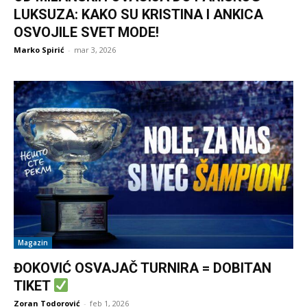
LUKSUZA: KAKO SU KRISTINA I ANKICA
OSVOJILE SVET MODE!
Marko Spirić
-
mar 3, 2026
Magazin
ĐOKOVIĆ OSVAJAČ TURNIRA = DOBITAN
TIKET
Zoran Todorović
-
feb 1, 2026