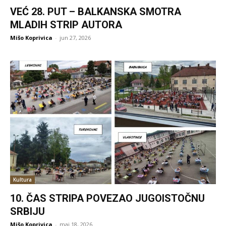
VEĆ 28. PUT – BALKANSKA SMOTRA
MLADIH STRIP AUTORA
Mišo Koprivica
-
jun 27, 2026
Kultura
10. ČAS STRIPA POVEZAO JUGOISTOČNU
SRBIJU
Mišo Koprivica
-
maj 18, 2026