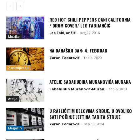
RED HOT CHILI PEPPERS DANI CALIFORNIA
/ DRUM COVER/ LEO FABIJANČIĆ
Leo Fabijančić
-
avg 27, 2016
Muzika
NA DANAŠNJI DAN: 4. FEBRUAR
Zoran Todorović
-
feb 4, 2020
Zanimljivosti
ATELJE SABAHUDINA MURANOVIĆA MURANA
Sabahudin Muranović-Muran
-
sep 6, 2018
Atelje
U RAZLIČITIM DELOVIMA SRBIJE, U OVOLIKO
SATI POČINJE JEFTINA TARIFA STRUJE
Zoran Todorović
-
sep 18, 2024
Magazin