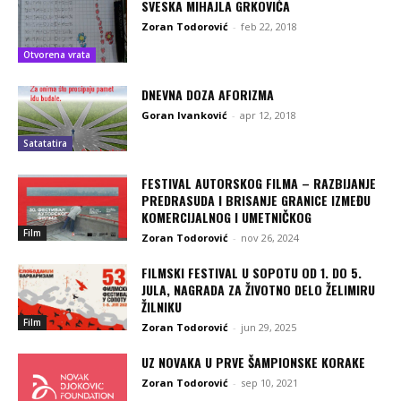
SVESKA MIHAJLA GRKOVIĆA
Zoran Todorović
-
feb 22, 2018
Otvorena vrata
DNEVNA DOZA AFORIZMA
Goran Ivanković
-
apr 12, 2018
Satatatira
FESTIVAL AUTORSKOG FILMA – RAZBIJANJE
PREDRASUDA I BRISANJE GRANICE IZMEĐU
KOMERCIJALNOG I UMETNIČKOG
Film
Zoran Todorović
-
nov 26, 2024
FILMSKI FESTIVAL U SOPOTU OD 1. DO 5.
JULA, NAGRADA ZA ŽIVOTNO DELO ŽELIMIRU
ŽILNIKU
Film
Zoran Todorović
-
jun 29, 2025
UZ NOVAKA U PRVE ŠAMPIONSKE KORAKE
Zoran Todorović
-
sep 10, 2021