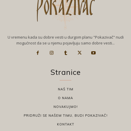
U vremenu kada su dobre vesti u durgom planu "Pokazivač" nudi
mogućnost da se u njemu pojavljuju samo dobre vesti...
Stranice
NAŠ TIM
O NAMA
NOVAKUJMO!
PRIDRUŽI SE NAŠEM TIMU, BUDI POKAZIVAČ!
KONTAKT