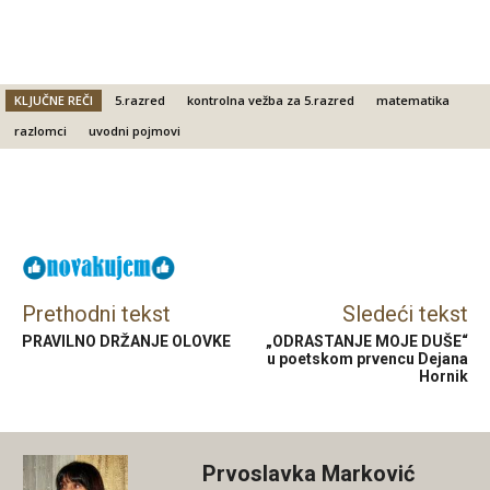
KLJUČNE REČI
5.razred
kontrolna vežba za 5.razred
matematika
razlomci
uvodni pojmovi
Facebook
X
Email
Prethodni tekst
Sledeći tekst
PRAVILNO DRŽANJE OLOVKE
„ODRASTANJE MOJE DUŠE“
u poetskom prvencu Dejana
Hornik
Prvoslavka Marković