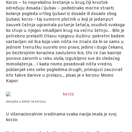
Korzo – to neprekidno kretanje u krug čiji krvotok
određuju dosada i ljubav – pođednako moćne strasti;
kolanje pogleda vrtlog ljubavi iz dosade ili dosade zbog
ljubavi; korzo –taj sumorni pločnik u koji je jedanput
zauvek čežnja ugravirala putanje šetača, osudivši svakoga
ko stupi u njegov omađijani krug na večnu šetnju… Bilo je
potrebno prelaziti čitavu njegovu dužinu: pokretni bedem
sastavljen od lica koja vam ništa ne znače da bi se samo u
jednom trenutku susrelo ono pravo, jedino i dugo čekano,
po bezbrojnim koracima zasluženo lice, što će čas kasnije
ponovo zaroniti u reku sivila, izgubljeno sve do sledećeg
mimoilaženja… I kada nismo posedovali ništa vredno,
poklanjali smo sebe pogledima drugih, primajući zauzvrat
iste takve darove u prolazu.., pisao je o korzou Momo
Kapor.
devojke u šetnji na korzou
U višenacionalnim sredinama svaka nacija imala je svoj
korzo: