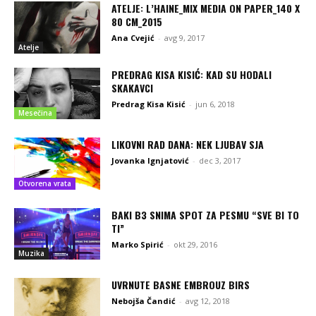
ATELJE: L’HAINE_MIX MEDIA ON PAPER_140 X
80 CM_2015
Ana Cvejić
-
avg 9, 2017
Atelje
PREDRAG KISA KISIĆ: KAD SU HODALI
SKAKAVCI
Predrag Kisa Kisić
-
jun 6, 2018
Mesečina
LIKOVNI RAD DANA: NEK LJUBAV SJA
Jovanka Ignjatović
-
dec 3, 2017
Otvorena vrata
BAKI B3 SNIMA SPOT ZA PESMU “SVE BI TO
TI”
Marko Spirić
-
okt 29, 2016
Muzika
UVRNUTE BASNE EMBROUZ BIRS
Nebojša Čandić
-
avg 12, 2018