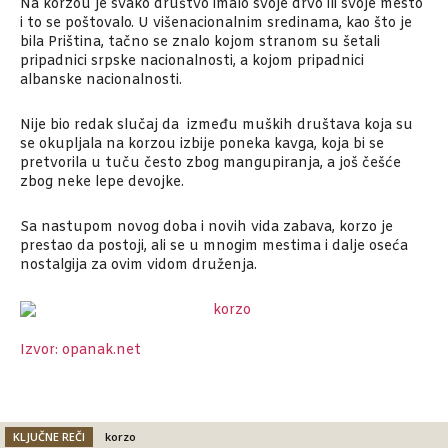
Na korzou je svako društvo imalo svoje drvo ili svoje mesto
i to se poštovalo. U višenacionalnim sredinama, kao što je
bila Priština, tačno se znalo kojom stranom su šetali
pripadnici srpske nacionalnosti, a kojom pripadnici
albanske nacionalnosti.
Nije bio redak slučaj da između muških društava koja su
se okupljala na korzou izbije poneka kavga, koja bi se
pretvorila u tuču često zbog mangupiranja, a još češće
zbog neke lepe devojke.
Sa nastupom novog doba i novih vida zabava, korzo je
prestao da postoji, ali se u mnogim mestima i dalje oseća
nostalgija za ovim vidom druženja.
Izvor: opanak.net
KLJUČNE REČI
korzo