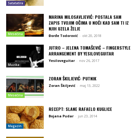
Satatatira
MARINA MILOSAVLJEVIĆ: POSTALA SAM
ZAPIS TVOJIM OČIMA U NOĆI KAD SAM TI IZ
NJIH UZELA ŽELJE
Mesečina
Đorđe Todorović
-
okt 20, 2018
JUTRO – JELENA TOMAŠEVIĆ – FINGERSTYLE
ARRANGEMENT BY YESILOVEGUITAR
Yesiloveguitar
-
nov 26, 2017
Muzika
ZORAN ŠKILJEVIĆ: PUTNIK
Zoran Škiljević
-
maj 13, 2022
Mesečina
RECEPT: SLANE RAFAELO KUGLICE
Bojana Pudar
-
jun 23, 2014
Magazin