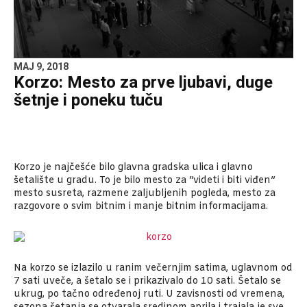
MAJ 9, 2018
Korzo: Mesto za prve ljubavi, duge
šetnje i poneku tuču
Korzo je najčešće bilo glavna gradska ulica i glavno
šetalište u gradu. To je bilo mesto za “videti i biti viđen”
mesto susreta, razmene zaljubljenih pogleda, mesto za
razgovore o svim bitnim i manje bitnim informacijama.
Na korzo se izlazilo u ranim večernjim satima, uglavnom od
7 sati uveče, a šetalo se i prikazivalo do 10 sati. Šetalo se
ukrug, po tačno određenoj ruti. U zavisnosti od vremena,