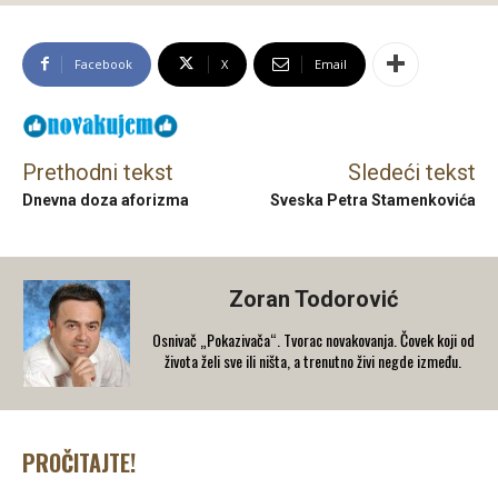
Facebook
X
Email
Prethodni tekst
Sledeći tekst
Dnevna doza aforizma
Sveska Petra Stamenkovića
Zoran Todorović
Osnivač „Pokazivača“. Tvorac novakovanja. Čovek koji od
života želi sve ili ništa, a trenutno živi negde između.
PROČITAJTE!