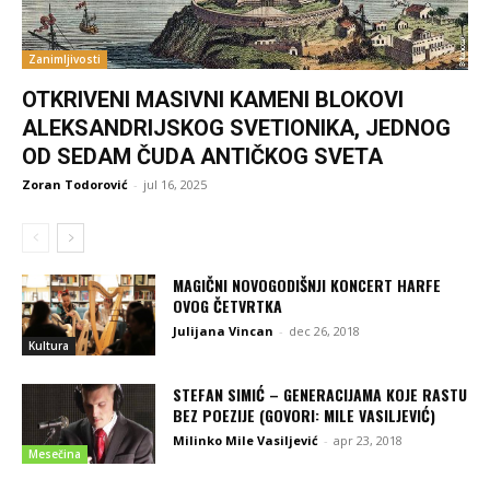
Zanimljivosti
OTKRIVENI MASIVNI KAMENI BLOKOVI
ALEKSANDRIJSKOG SVETIONIKA, JEDNOG
OD SEDAM ČUDA ANTIČKOG SVETA
Zoran Todorović
-
jul 16, 2025
MAGIČNI NOVOGODIŠNJI KONCERT HARFE
OVOG ČETVRTKA
Julijana Vincan
-
dec 26, 2018
Kultura
STEFAN SIMIĆ – GENERACIJAMA KOJE RASTU
BEZ POEZIJE (GOVORI: MILE VASILJEVIĆ)
Milinko Mile Vasiljević
-
apr 23, 2018
Mesečina