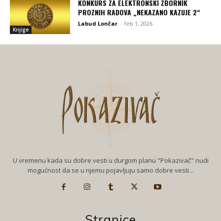
KONKURS ZA ELEKTRONSKI ZBORNIK
PROZNIH RADOVA „NEKAZANO KAZUJE 2“
Labud Lončar
-
feb 1, 2026
Knjige
U vremenu kada su dobre vesti u durgom planu "Pokazivač" nudi
mogućnost da se u njemu pojavljuju samo dobre vesti...
Stranice