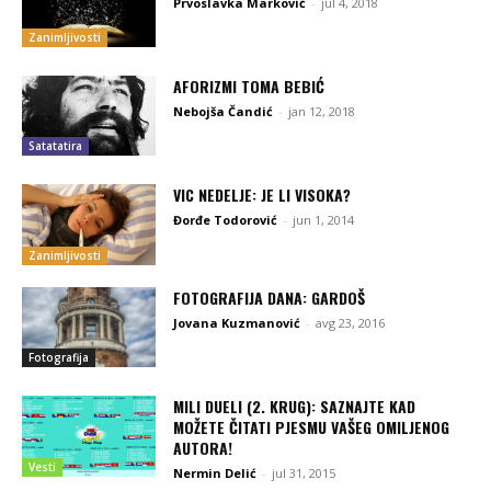
Prvoslavka Marković
-
jul 4, 2018
Zanimljivosti
AFORIZMI TOMA BEBIĆ
Nebojša Čandić
-
jan 12, 2018
Satatatira
VIC NEDELJE: JE LI VISOKA?
Đorđe Todorović
-
jun 1, 2014
Zanimljivosti
FOTOGRAFIJA DANA: GARDOŠ
Jovana Kuzmanović
-
avg 23, 2016
Fotografija
MILI DUELI (2. KRUG): SAZNAJTE KAD
MOŽETE ČITATI PJESMU VAŠEG OMILJENOG
AUTORA!
Vesti
Nermin Delić
-
jul 31, 2015