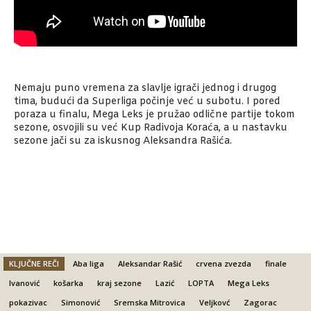
Nemaju puno vremena za slavlje igrači jednog i drugog
tima, budući da Superliga počinje već u subotu. I pored
poraza u finalu, Mega Leks je pružao odlične partije tokom
sezone, osvojili su već Kup Radivoja Koraća, a u nastavku
sezone jači su za iskusnog Aleksandra Rašića.
KLJUČNE REČI
Aba liga
Aleksandar Rašić
crvena zvezda
finale
Ivanović
košarka
kraj sezone
Lazić
LOPTA
Mega Leks
pokazivac
Simonović
Sremska Mitrovica
Veljkovć
Zagorac