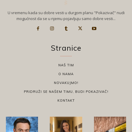
U vremenu kada su dobre vesti u durgom planu "Pokazivač" nudi
mogućnost da se u njemu pojavljuju samo dobre vesti...
Stranice
NAŠ TIM
O NAMA
NOVAKUJMO!
PRIDRUŽI SE NAŠEM TIMU, BUDI POKAZIVAČ!
KONTAKT