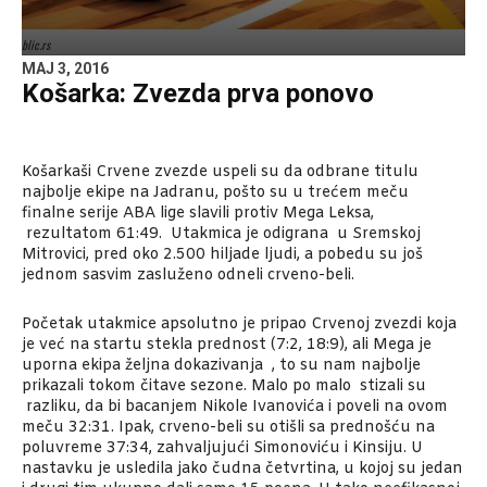
blic.rs
MAJ 3, 2016
Košarka: Zvezda prva ponovo
Košarkaši Crvene zvezde uspeli su da odbrane titulu
najbolje ekipe na Jadranu, pošto su u trećem meču
finalne serije ABA lige slavili protiv Mega Leksa,
rezultatom 61:49. Utakmica je odigrana u Sremskoj
Mitrovici, pred oko 2.500 hiljade ljudi, a pobedu su još
jednom sasvim zasluženo odneli crveno-beli.
Početak utakmice apsolutno je pripao Crvenoj zvezdi koja
je već na startu stekla prednost (7:2, 18:9), ali Mega je
uporna ekipa željna dokazivanja , to su nam najbolje
prikazali tokom čitave sezone. Malo po malo stizali su
razliku, da bi bacanjem Nikole Ivanovića i poveli na ovom
meču 32:31. Ipak, crveno-beli su otišli sa prednošću na
poluvreme 37:34, zahvaljujući Simonoviću i Kinsiju. U
nastavku je usledila jako čudna četvrtina, u kojoj su jedan