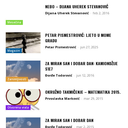
NEBO – DIJANA UHEREK STEVANOVIĆ
Dijana Uherek Stevanović
-
feb 2, 2016
Mesečina
PETAR PISMESTROVIĆ: LJETO U MOME
GRADU
Petar Pismestrović
-
jun 27, 2025
Magazin
ZA MIRAN SAN I DOBAR DAN: KAMIONDŽIJE
S1E7
Đorđe Todorović
-
jun 12, 2016
Zanimljivosti
OKRUŽNO TAKMIČENJE – MATEMATIKA 2015.
Prvoslavka Marković
-
mar 29, 2015
Otvorena vrata
ZA MIRAN SAN I DOBAR DAN
Đorđe Todorović
-
mar 2, 2015