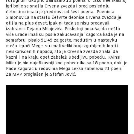
i drugi tim ukupno dali samo 15 poena. U tako neefikasnoj
igri bolje se snašla Crvena zvezda i pred poslednju
četvrtinu imala je prednost od šest poena. Poenima
Simonovića na startu četvrte deonice Crvena zvezda je
otišla na plus devet, ipak ni tada se nisu predavali
izabranici Dejana Milojevića. Poslednji pokušaj da nešto
više urade imali su posle zakucavanja Zagorca kada je na
semaforu pisalo 51:45 za goste, međutim u nastavku
meča igrači Mege su imali veliki broj izgubljenih lopti i
neiskorišćenih napada, što je Crvena zvezda znala da
kazni i na kraju opet zabeleži ubedljivu pobedu. Kvinsi
Miler je bio najefikasniji kod pobednika sa 18 poena, dok je
Rade Zagorac u redovima Mega Leksa zabeležio 21 poen.
Za MVP proglašen je Stefan Jović.