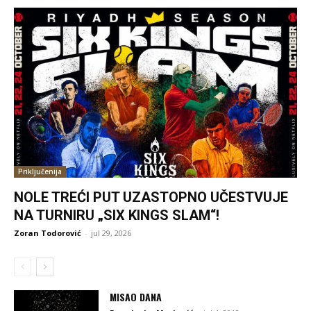
Priključenija
NOLE TREĆI PUT UZASTOPNO UČESTVUJE
NA TURNIRU „SIX KINGS SLAM“!
Zoran Todorović
-
jul 29, 2026
MISAO DANA