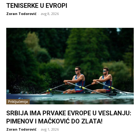
TENISERKE U EVROPI
Zoran Todorović
-
avg 8, 2026
Priključenija
SRBIJA IMA PRVAKE EVROPE U VESLANJU:
PIMENOV I MAČKOVIĆ DO ZLATA!
Zoran Todorović
-
avg 1, 2026