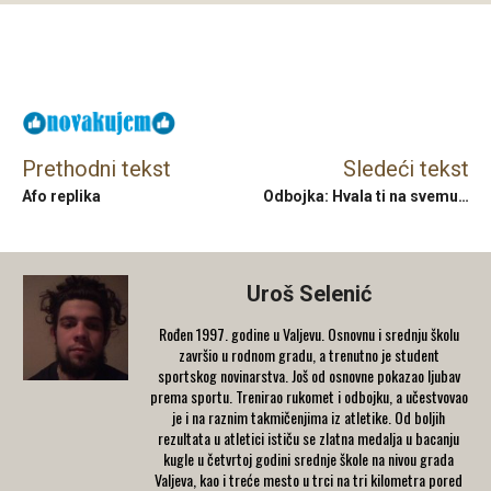
Facebook
X
Email
Prethodni tekst
Sledeći tekst
Afo replika
Odbojka: Hvala ti na svemu…
Uroš Selenić
Rođen 1997. godine u Valjevu. Osnovnu i srednju školu
završio u rodnom gradu, a trenutno je student
sportskog novinarstva. Još od osnovne pokazao ljubav
prema sportu. Trenirao rukomet i odbojku, a učestvovao
je i na raznim takmičenjima iz atletike. Od boljih
rezultata u atletici ističu se zlatna medalja u bacanju
kugle u četvrtoj godini srednje škole na nivou grada
Valjeva, kao i treće mesto u trci na tri kilometra pored