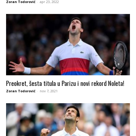
Zoran Todorović
-
apr 23, 2022
Preokret, šesta titula u Parizu i novi rekord Noleta!
Zoran Todorović
-
nov 7, 2021