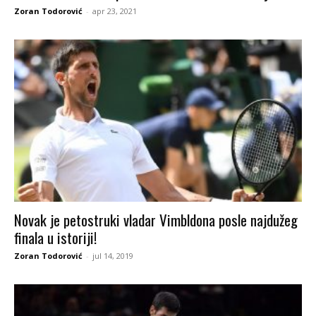
Zoran Todorović
-
apr 23, 2021
Novak je petostruki vladar Vimbldona posle najdužeg
finala u istoriji!
Zoran Todorović
-
jul 14, 2019