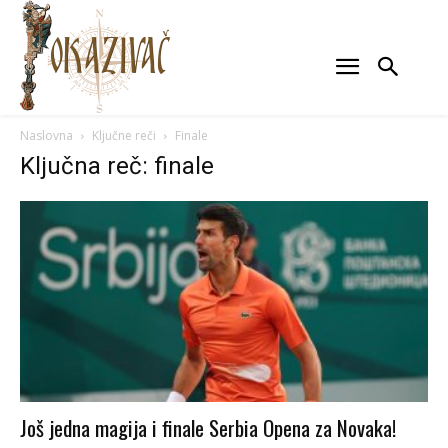
Naslovna
Ključne reči
Finale
Ključna reč: finale
Još jedna magija i finale Serbia Opena za Novaka!