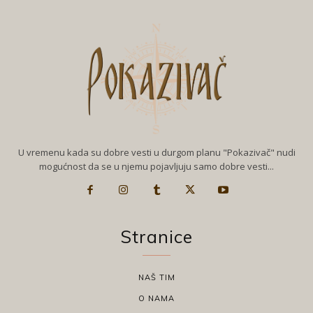
U vremenu kada su dobre vesti u durgom planu "Pokazivač" nudi
mogućnost da se u njemu pojavljuju samo dobre vesti...
Stranice
NAŠ TIM
O NAMA