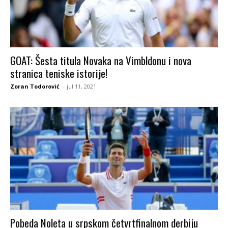
GOAT: Šesta titula Novaka na Vimbldonu i nova
stranica teniske istorije!
Zoran Todorović
-
jul 11, 2021
Pobeda Noleta u srpskom četvrtfinalnom derbiju