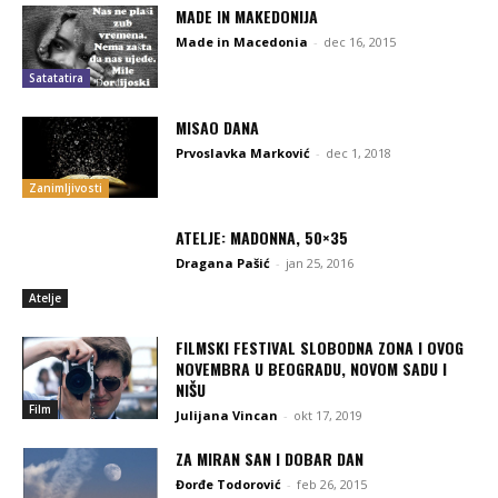
MADE IN MAKEDONIJA
Made in Macedonia
-
dec 16, 2015
Satatatira
MISAO DANA
Prvoslavka Marković
-
dec 1, 2018
Zanimljivosti
ATELJE: MADONNA, 50×35
Dragana Pašić
-
jan 25, 2016
Atelje
FILMSKI FESTIVAL SLOBODNA ZONA I OVOG
NOVEMBRA U BEOGRADU, NOVOM SADU I
NIŠU
Film
Julijana Vincan
-
okt 17, 2019
ZA MIRAN SAN I DOBAR DAN
Đorđe Todorović
-
feb 26, 2015