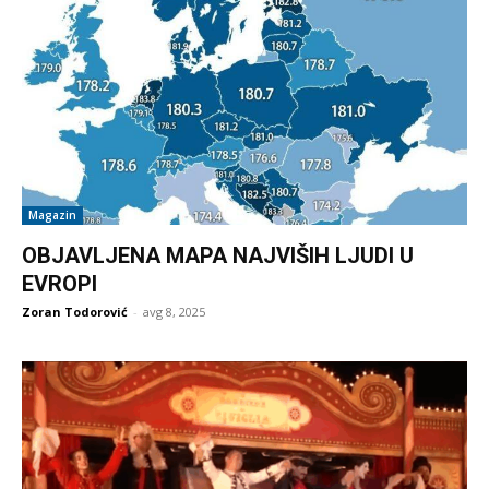
Magazin
OBJAVLJENA MAPA NAJVIŠIH LJUDI U
EVROPI
Zoran Todorović
-
avg 8, 2025