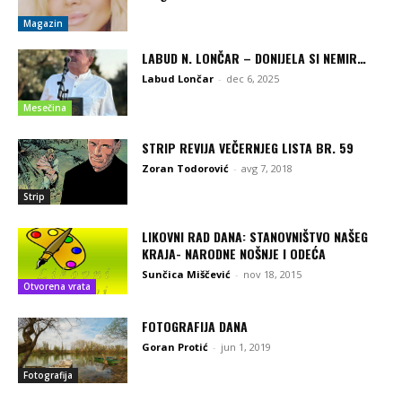
Magazin
LABUD N. LONČAR – DONIJELA SI NEMIR…
Labud Lončar
-
dec 6, 2025
Mesečina
STRIP REVIJA VEČERNJEG LISTA BR. 59
Zoran Todorović
-
avg 7, 2018
Strip
LIKOVNI RAD DANA: STANOVNIŠTVO NAŠEG
KRAJA- NARODNE NOŠNJE I ODEĆA
Sunčica Miščević
-
nov 18, 2015
Otvorena vrata
FOTOGRAFIJA DANA
Goran Protić
-
jun 1, 2019
Fotografija