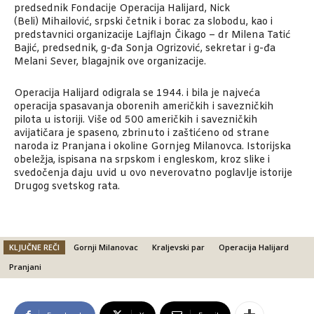
predsednik Fondacije Operacija Halijard, Nick
(Beli) Mihailović, srpski četnik i borac za slobodu, kao i
predstavnici organizacije Lajflajn Čikago – dr Milena Tatić
Bajić, predsednik, g-đa Sonja Ogrizović, sekretar i g-đa
Melani Sever, blagajnik ove organizacije.
Operacija Halijard odigrala se 1944. i bila je najveća
operacija spasavanja oborenih američkih i savezničkih
pilota u istoriji. Više od 500 američkih i savezničkih
avijatičara je spaseno, zbrinuto i zaštićeno od strane
naroda iz Pranjana i okoline Gornjeg Milanovca. Istorijska
obeležja, ispisana na srpskom i engleskom, kroz slike i
svedočenja daju uvid u ovo neverovatno poglavlje istorije
Drugog svetskog rata.
KLJUČNE REČI
Gornji Milanovac
Kraljevski par
Operacija Halijard
Pranjani