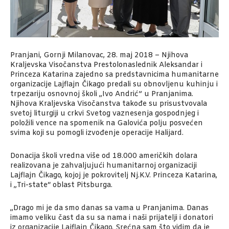
Pranjani, Gornji Milanovac, 28. maj 2018 – Njihova
Kraljevska Visočanstva Prestolonaslednik Aleksandar i
Princeza Katarina zajedno sa predstavnicima humanitarne
organizacije Lajflajn Čikago predali su obnovljenu kuhinju i
trpezariju osnovnoj školi „Ivo Andrić” u Pranjanima.
Njihova Kraljevska Visočanstva takođe su prisustvovala
svetoj liturgiji u crkvi Svetog vaznesenja gospodnjeg i
položili vence na spomenik na Galovića polju posvećen
svima koji su pomogli izvođenje operacije Halijard.
Donacija školi vredna više od 18.000 američkih dolara
realizovana je zahvaljujući humanitarnoj organizaciji
Lajflajn Čikago, kojoj je pokrovitelj Nj.K.V. Princeza Katarina,
i „Tri-state“ oblast Pitsburga.
„Drago mi je da smo danas sa vama u Pranjanima. Danas
imamo veliku čast da su sa nama i naši prijatelji i donatori
iz organizacije Lajflajn Čikago. Srećna sam što vidim da je