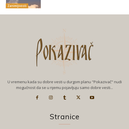
Zanimljivosti
U vremenu kada su dobre vesti u durgom planu "Pokazivač" nudi
mogućnost da se u njemu pojavljuju samo dobre vesti...
Stranice