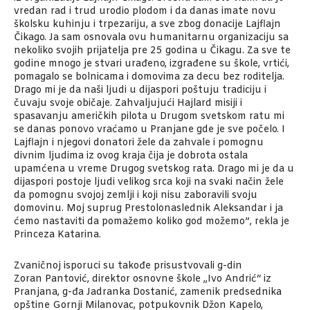
vredan rad i trud urodio plodom i da danas imate novu
školsku kuhinju i trpezariju, a sve zbog donacije Lajflajn
Čikago. Ja sam osnovala ovu humanitarnu organizaciju sa
nekoliko svojih prijatelja pre 25 godina u Čikagu. Za sve te
godine mnogo je stvari urađeno, izgrađene su škole, vrtići,
pomagalo se bolnicama i domovima za decu bez roditelja.
Drago mi je da naši ljudi u dijaspori poštuju tradiciju i
čuvaju svoje običaje. Zahvaljujući Hajlard misiji i
spasavanju američkih pilota u Drugom svetskom ratu mi
se danas ponovo vraćamo u Pranjane gde je sve počelo. I
Lajflajn i njegovi donatori žele da zahvale i pomognu
divnim ljudima iz ovog kraja čija je dobrota ostala
upamćena u vreme Drugog svetskog rata. Drago mi je da u
dijaspori postoje ljudi velikog srca koji na svaki način žele
da pomognu svojoj zemlji i koji nisu zaboravili svoju
domovinu. Moj suprug Prestolonaslednik Aleksandar i ja
ćemo nastaviti da pomažemo koliko god možemo”, rekla je
Princeza Katarina.
Zvaničnoj isporuci su takođe prisustvovali g-din
Zoran Pantović, direktor osnovne škole „Ivo Andrić“ iz
Pranjana, g-đa Jadranka Dostanić, zamenik predsednika
opštine Gornji Milanovac, potpukovnik Džon Kapelo,