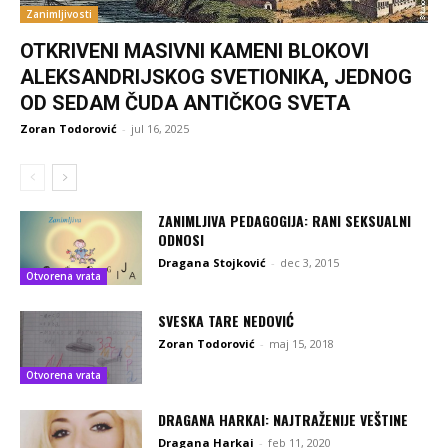
Zanimljivosti
OTKRIVENI MASIVNI KAMENI BLOKOVI
ALEKSANDRIJSKOG SVETIONIKA, JEDNOG
OD SEDAM ČUDA ANTIČKOG SVETA
Zoran Todorović
-
jul 16, 2025
ZANIMLJIVA PEDAGOGIJA: RANI SEKSUALNI
ODNOSI
Dragana Stojković
-
dec 3, 2015
Otvorena vrata
SVESKA TARE NEDOVIĆ
Zoran Todorović
-
maj 15, 2018
Otvorena vrata
DRAGANA HARKAI: NAJTRAŽENIJE VEŠTINE
Dragana Harkai
-
feb 11, 2020