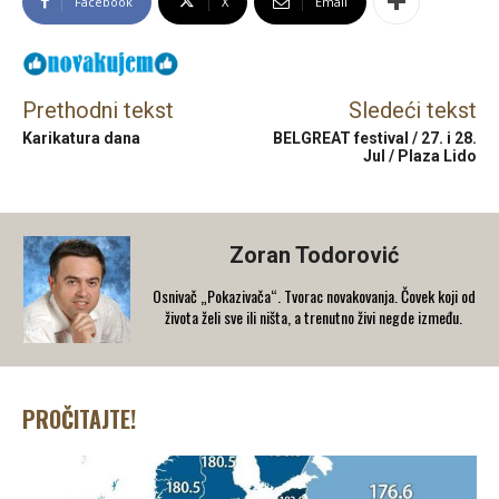
Facebook
X
Email
Prethodni tekst
Sledeći tekst
Karikatura dana
BELGREAT festival / 27. i 28.
Jul / Plaza Lido
Zoran Todorović
Osnivač „Pokazivača“. Tvorac novakovanja. Čovek koji od
života želi sve ili ništa, a trenutno živi negde između.
PROČITAJTE!