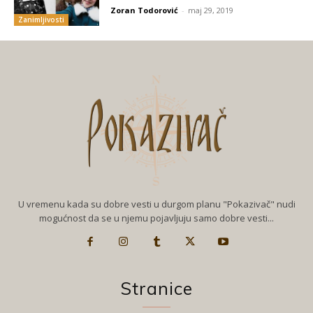
Zoran Todorović
-
maj 29, 2019
Zanimljivosti
U vremenu kada su dobre vesti u durgom planu "Pokazivač" nudi
mogućnost da se u njemu pojavljuju samo dobre vesti...
Stranice