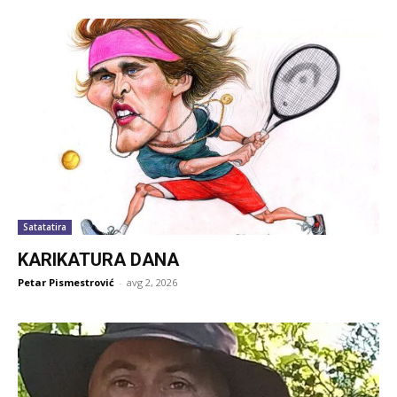
Satatatira
KARIKATURA DANA
Petar Pismestrović
-
avg 2, 2026