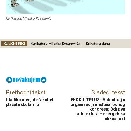
Karikatura: Milenko Kosanović
KLJUČNE REČI
Karikature Milenka Kosanovića
Krikatura dana
Facebook
X
Email
Prethodni tekst
Sledeći tekst
Ukoliko menjate fakultet
EKOKULTPLUS › Volontiraj u
plaćate školarinu
organizaciji međunarodnog
kongresa: Održiva
arhitektura – energetska
efikasnost