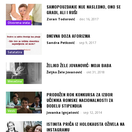
SAMOPOUZDANJE NIJE NASLEDNO, ONO SE
GRADI, ALI I RUŠI
Zoran Todorović
-
dec 16, 2017
Otvorena vrata
DNEVNA DOZA AFORIZMA
Sandra Petković
-
sep 9, 2017
Satatatira
ŽELJKO ŽELE JOVANOVIĆ: MOJA BABA
Željko Žele Jovanović
-
okt 31, 2018
Mesečina
PRODUŽEN ROK KONKURSA ZA IZBOR
UČENIKA ROMSKE NACIONALNOSTI ZA
DODELU STIPENDIJA
Vesti
Jovanka Ignjatović
-
sep 12, 2014
ISTINITA PRIČA IZ HOLOKAUSTA OŽIVELA NA
INSTAGRAMU