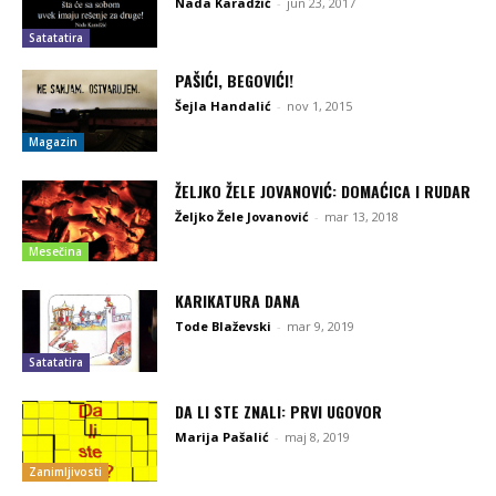
Nada Karadžić
-
jun 23, 2017
Satatatira
PAŠIĆI, BEGOVIĆI!
Šejla Handalić
-
nov 1, 2015
Magazin
ŽELJKO ŽELE JOVANOVIĆ: DOMAĆICA I RUDAR
Željko Žele Jovanović
-
mar 13, 2018
Mesečina
KARIKATURA DANA
Tode Blaževski
-
mar 9, 2019
Satatatira
DA LI STE ZNALI: PRVI UGOVOR
Marija Pašalić
-
maj 8, 2019
Zanimljivosti