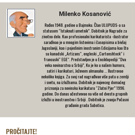
Milenko Kosanović
Rođen 1948. godine u Bajmoku. Član ULUPUDS-a sa
statusom “Istaknuti umetnik”. Dobitnik je Nagrade za
zivotno delo. Kao profesionalni karikaturista -ilustrator
sarađivao je u mnogim listovima i časopisima u bivšoj
Jugoslaviji, kao i pojedinim inostranim Edicijama kao što
su kanadski „Artizans“, engleski „Cartonshtock“ i
francuski“ EGE“. Predstavljen je u Enciklopediji “Dva
veka novinarstva u Srbiji”, Ko je ko u našem humoru,
satiri i karikaturi, Ježevom almanahu ... Ilustrovao
nekoliko knjiga. Za svoj rad nagrađivan više puta u zemlji
i svetu, na izložbama. Dobitnik je najveceg domaćeg
priznanja za novinsku karikaturu “Zlatni Pjer” 1996.
godine. Do danas učestvovao na više od dvesto grupnih
izložbi u inostranstvu i Srbiji . Dobitnik je zvanja Počasni
građanin grada Subotica.
PROČITAJTE!