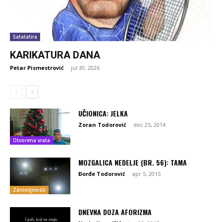
Satatatira
KARIKATURA DANA
Petar Pismestrović
-
jul 30, 2026
UČIONICA: JELKA
Zoran Todorović
-
dec 25, 2014
Otvorena vrata
MOZGALICA NEDELJE (BR. 56): TAMA
Đorđe Todorović
-
apr 5, 2015
Zanimljivosti
DNEVNA DOZA AFORIZMA