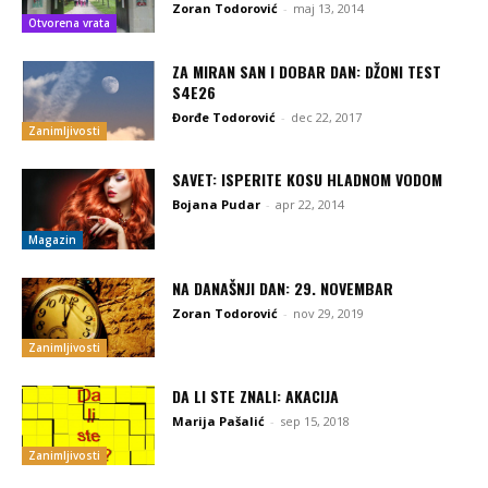
Zoran Todorović
-
maj 13, 2014
Otvorena vrata
ZA MIRAN SAN I DOBAR DAN: DŽONI TEST
S4E26
Đorđe Todorović
-
dec 22, 2017
Zanimljivosti
SAVET: ISPERITE KOSU HLADNOM VODOM
Bojana Pudar
-
apr 22, 2014
Magazin
NA DANAŠNJI DAN: 29. NOVEMBAR
Zoran Todorović
-
nov 29, 2019
Zanimljivosti
DA LI STE ZNALI: AKACIJA
Marija Pašalić
-
sep 15, 2018
Zanimljivosti