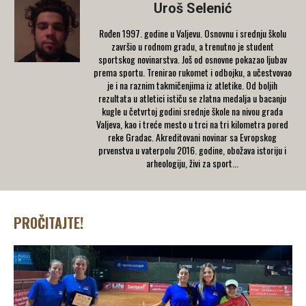
Uroš Selenić
Rođen 1997. godine u Valjevu. Osnovnu i srednju školu
završio u rodnom gradu, a trenutno je student
sportskog novinarstva. Još od osnovne pokazao ljubav
prema sportu. Trenirao rukomet i odbojku, a učestvovao
je i na raznim takmičenjima iz atletike. Od boljih
rezultata u atletici ističu se zlatna medalja u bacanju
kugle u četvrtoj godini srednje škole na nivou grada
Valjeva, kao i treće mesto u trci na tri kilometra pored
reke Gradac. Akreditovani novinar sa Evropskog
prvenstva u vaterpolu 2016. godine, obožava istoriju i
arheologiju, živi za sport...
PROČITAJTE!