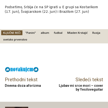
Podsetimo, Srbija će na SP igrati u E grupi sa Kostarikom
(17. jun), Švajcarskom (22. jun) i Brazilom (27. jun)
KLJUČNE REČI
"Panini"
album
fudbal
Mladen Krstajić
Rusija
svetsko prvenstvo
Facebook
X
Email
Prethodni tekst
Sledeći tekst
Dnevna doza aforizma
Ljubav mi srce mori – cover
by Yesiloveguitar