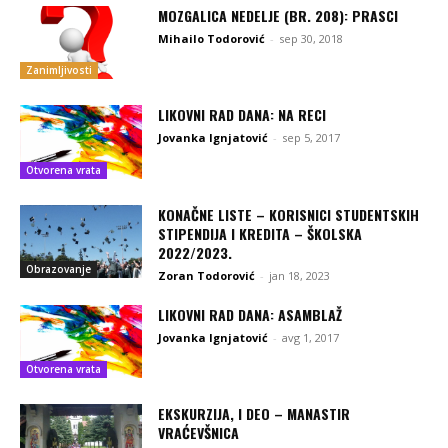
MOZGALICA NEDELJE (BR. 208): PRASCI
Mihailo Todorović
-
sep 30, 2018
Zanimljivosti
LIKOVNI RAD DANA: NA RECI
Jovanka Ignjatović
-
sep 5, 2017
Otvorena vrata
KONAČNE LISTE – KORISNICI STUDENTSKIH
STIPENDIJA I KREDITA – ŠKOLSKA
2022/2023.
Obrazovanje
Zoran Todorović
-
jan 18, 2023
LIKOVNI RAD DANA: ASAMBLAŽ
Jovanka Ignjatović
-
avg 1, 2017
Otvorena vrata
EKSKURZIJA, I DEO – MANASTIR
VRAĆEVŠNICA