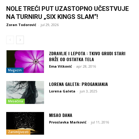
NOLE TREĆI PUT UZASTOPNO UČESTVUJE
NA TURNIRU „SIX KINGS SLAM“!
Zoran Todorović
-
jul 29, 2026
ZDRAVLJE I LEPOTA : TKIVO GRUDI STARI
BRŽE OD OSTATKA TELA
Ema Vitković
-
apr 28, 2016
Magazin
LORENA GALETA: PROGANJANJA
Lorena Galeta
-
jun 3, 2025
Mesečina
MISAO DANA
Prvoslavka Marković
-
jul 11, 2016
Zanimljivosti