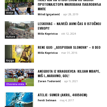
ПРОТОМАЈСТОРА МИЛОВАНА ПАВЛОВИЋА
МИПЕ
Atelje
Miloš Ignjatović
-
apr 28, 2019
LESKOVAC – NAJVEĆI JAVNI ČAS U ISTOČNOJ
EVROPI!
Mišo Koprivica
-
okt 12, 2024
Kultura
RENE GIJO: „GOSPODAR SLONOVA“ – II DEO
Mišo Koprivica
-
mar 31, 2016
Knjige
ANEGDOTA IZ KRAGUJEVCA: KILIJAN MBAPE,
MIŠ I…NARAVNO, GOL!
Zoran Todorović
-
apr 9, 2021
Otvorena vrata
ATELJE: SUMER (AKRIL, 40X50CM)
Ferdi Selman
-
maj 4, 2017