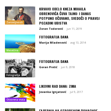
KRVAVO ODELO KNEZA MIHAILA
OBRENOVIĆA ČUVA TAJNU: I DANAS
POTPUNO OČUVANO, SVEDOČI O PRAVOJ
POZADINI UBISTVA
Zanimljivosti
Zoran Todorović
-
jun 11, 2019
FOTOGRAFIJA DANA
Marija Mladenović
-
avg 13, 2014
Mesečina
FOTOGRAFIJA DANA
Goran Protić
-
jun 9, 2018
Fotografija
LIKOVNI RAD DANA: ZIMA
Jovanka Ignjatović
-
jul 9, 2017
Otvorena vrata
ГАЛЕРИЈА НА ОТВОРЕНОМ ПОЧАСНОГ