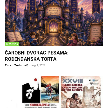
Mesečina
ČAROBNI DVORAC PESAMA:
ROĐENDANSKA TORTA
Zoran Todorović
-
avg 8, 2026