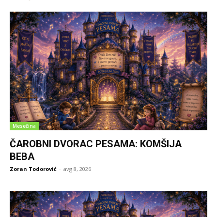
Mesečina
ČAROBNI DVORAC PESAMA: KOMŠIJA
BEBA
Zoran Todorović
-
avg 8, 2026