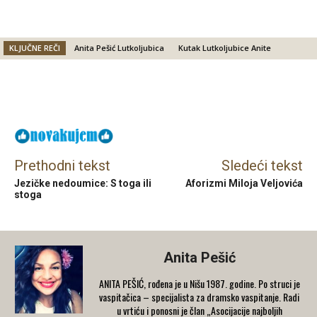
KLJUČNE REČI
Anita Pešić Lutkoljubica
Kutak Lutkoljubice Anite
Facebook
X
Email
Prethodni tekst
Sledeći tekst
Jezičke nedoumice: S toga ili
Aforizmi Miloja Veljovića
stoga
Anita Pešić
ANITA PEŠIĆ, rođena je u Nišu 1987. godine. Po struci je
vaspitačica – specijalista za dramsko vaspitanje. Radi
u vrtiću i ponosni je član „Asocijacije najboljih