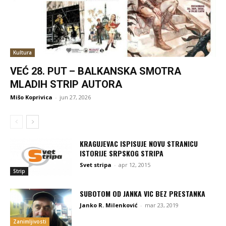
Kultura
VEĆ 28. PUT – BALKANSKA SMOTRA
MLADIH STRIP AUTORA
Mišo Koprivica
-
jun 27, 2026
KRAGUJEVAC ISPISUJE NOVU STRANICU
ISTORIJE SRPSKOG STRIPA
Svet stripa
-
apr 12, 2015
Strip
SUBOTOM OD JANKA VIC BEZ PRESTANKA
Janko R. Milenković
-
mar 23, 2019
Zanimljivosti