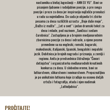
nastavnika u bivšoj Jugoslaviji – ANN EX YU“. Bavi se
pisanjem ljubavne i rodoljubive poezije, a pre svega
poezije i proze za decu jer inspiraciju najčešće pronalazi
u radu sa najmlađima. Do sada je objavila tri zbirke
pesama za decu različitih uzrasta: „Boje duše moje“,
„Bašte iz mašte“, „Let u svet“ i jedan dramski tekst za
decu i mlade, pod nazivom „Sunčica i sedam
čarobnica". Zastupljena je u brojnim medjunarodnim
zbornicima poezije za decu i odrasle, a njene pesme
prevedene su na engleski, romski, bugarski,
makedonski, italijanski, španski, bengalski i nepalski
jezik. Dobitnica je brojnih nagrada i priznanja, u zemlji i
regionu. Anita je predsednica Udruženja "Čuvari
detinjstva" i organizatorka međunarodnih kreativnih
konkursa za decu. U slobodno vreme, bavi se
lutkarstvom, slikarstvom i novinarstvom. Prepoznatljiva
je po unikatnim lutkama koje izrađuje na osnovu dečjih
crteža i fotografija, otuda i njen nadimak
„Lutkoljubica“.
PROČITAJTE!