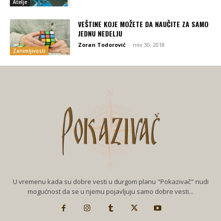
Atelje
VEŠTINE KOJE MOŽETE DA NAUČITE ZA SAMO
JEDNU NEDELJU
Zoran Todorović
-
nov 30, 2018
Zanimljivosti
U vremenu kada su dobre vesti u durgom planu "Pokazivač" nudi
mogućnost da se u njemu pojavljuju samo dobre vesti...