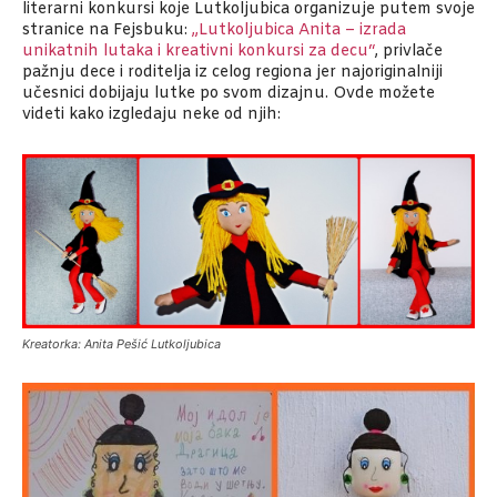
literarni konkursi koje Lutkoljubica organizuje putem svoje
stranice na Fejsbuku:
„Lutkoljubica Anita – izrada
unikatnih lutaka i kreativni konkursi za decu“
, privlače
pažnju dece i roditelja iz celog regiona jer najoriginalniji
učesnici dobijaju lutke po svom dizajnu. Ovde možete
videti kako izgledaju neke od njih:
Kreatorka: Anita Pešić Lutkoljubica