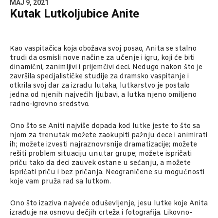
MAJ 9, 2021
Kutak Lutkoljubice Anite
Kao vaspitačica koja obožava svoj posao, Anita se stalno
trudi da osmisli nove načine za učenje i igru, koji će biti
dinamični, zanimljivi i prijemčivi deci. Nedugo nakon što je
završila specijalističke studije za dramsko vaspitanje i
otkrila svoj dar za izradu lutaka, lutkarstvo je postalo
jedna od njenih najvećih ljubavi, a lutka njeno omiljeno
radno-igrovno sredstvo.
Ono što se Aniti najviše dopada kod lutke jeste to što sa
njom za trenutak možete zaokupiti pažnju dece i animirati
ih; možete izvesti najraznovrsnije dramatizacije; možete
rešiti problem situaciju unutar grupe; možete ispričati
priču tako da deci zauvek ostane u sećanju, a možete
ispričati priču i bez pričanja. Neograničene su mogućnosti
koje vam pruža rad sa lutkom.
Ono što izaziva najveće oduševljenje, jesu lutke koje Anita
izrađuje na osnovu dečjih crteža i fotografija. Likovno-