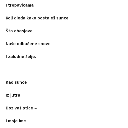
I trepavicama
Koji gleda kako postaješ sunce
Što obasjava
Naše odbačene snove
I zaludne želje.
Kao sunce
Iz jutra
Dozivaš ptice –
I moje ime