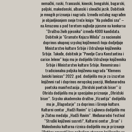
nemački, ruski, francuski, kineski, bengalski, bugarski,
poljski, makedonski, albanski i slovački jezik. Dobitinik
je mnogih priznanja i nagrada. Između ostalog nagrađen
je objavljivanjem svoje treće knige “Na poleđini sna” –
na Amazonu a pod teretom najbolje pjesme na konkursu
“Društva živih pjesnika” između 4000 kandidata.
Dobitnik je "Gramate Knjaza Miloša" za nacionalni
doprinos ukupnoj srpskoj književnosti koju dodjeljuje
Ministarstvo kulture Srbije i Udruženje književnika
Srbije. Takođe, dobitnik je "Povelje Cara Konstantina i
carice Jelene“ koju mu je dodijelilo Udruženje književnika
Srbije i Ministarstvo kulture Srbije. Renomirana i
tradicionalna poljska književna nagrada “Klemens
Janicki Ianicus” 2022. god. dodijelila mu je za izuzetan
književni rad i doprinos evropskoj poeziji, Međunarodna
poetska manifestacija „Ohridski poetski biser“ iz
Ohrida dodijelila mu je specijalno priznanje „Ohridski
biser“. Srpsko akademsko društvo „Vizantija“ dodijelila
mu je „Blagodarje“ za doprinos i širenje kulture.
Kulturni centar „Hadži Ruvim“ iz Lajkovca dodijelilo mu
je Zlatnu medalju „Hadži Ruvim“. Međunarodni festival
“Struški književni susreti”, Kulturni centar „Bran“ i
Makedonska kulturna riznica dodijelilo mu je priznanje
“Petkov amanet” kao najboljem stranom književniku za