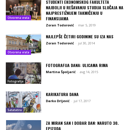
STUDENTI EKONOMSKOG FAKULTETA
NAJBOLJI U REŠAVANJU STUDIJA SLUČAJA NA
NAJPRESTIŽNIJEM TAKMIČENJU U
FINANSIJAMA
Otvorena vrata
Zoran Todorović
-
mar 5, 2019
NAJLEPŠE ČETIRI GODININE SU IZA NAS
Zoran Todorović
-
jul 30, 2014
Otvorena vrata
FOTOGRAFIJA DANA: ULICAMA RIMA
Martina Špoljarić
-
avg 14, 2015
Fotografija
KARIKATURA DANA
Darko Drljević
-
jul 17, 2017
Satatatira
ZA MIRAN SAN I DOBAR DAN: NARUTO 30.
EPIZODA