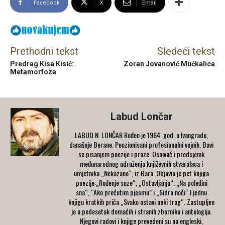
Facebook
X
Email
Prethodni tekst
Sledeći tekst
Predrag Kisa Kisić:
Zoran Jovanović Mućkalica
Metamorfoza
Labud Lončar
LABUD N. LONČAR Rođen je 1964. god. u Ivangradu,
današnje Berane. Penzionisani profesionalni vojnik. Bavi
se pisanjem poezije i proze. Osnivač i predsjenik
međunarodnog udruženja književnih stvaralaca i
umjetnika „Nekazano“, iz Bara. Objavio je pet knjiga
poezije:„Rođenje suze“, „Ostavljanja“. „Na poleđini
sna“, “Ako prećutim pjesmu” i „Sidro noći“ I jednu
knjigu kratkih priča „Svako ostavi neki trag“. Zastupljen
je u pedesetak domaćih i stranih zbornika i antologija.
Njegovi radovi i knjige prevedeni su na engleski,