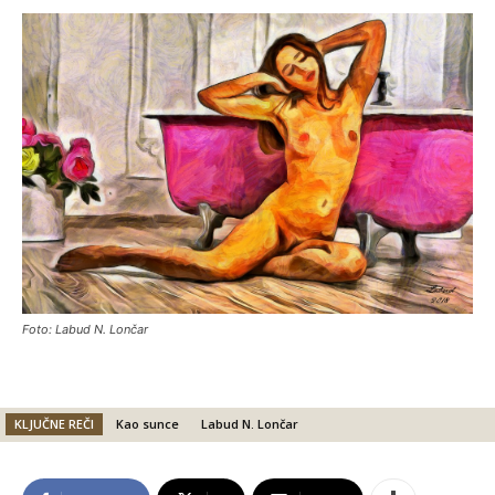
Foto: Labud N. Lončar
KLJUČNE REČI
Kao sunce
Labud N. Lončar