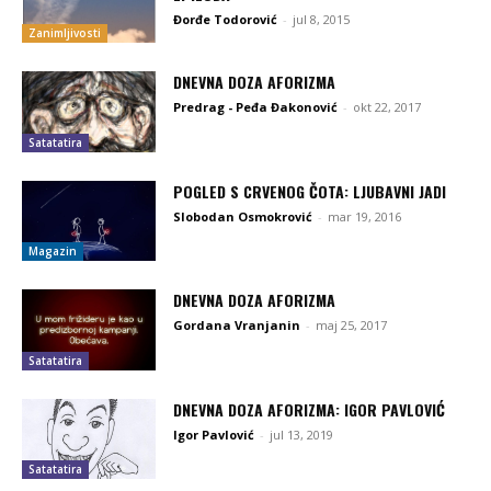
Đorđe Todorović
-
jul 8, 2015
Zanimljivosti
DNEVNA DOZA AFORIZMA
Predrag - Peđa Đakonović
-
okt 22, 2017
Satatatira
POGLED S CRVENOG ČOTA: LJUBAVNI JADI
Slobodan Osmokrović
-
mar 19, 2016
Magazin
DNEVNA DOZA AFORIZMA
Gordana Vranjanin
-
maj 25, 2017
Satatatira
DNEVNA DOZA AFORIZMA: IGOR PAVLOVIĆ
Igor Pavlović
-
jul 13, 2019
Satatatira