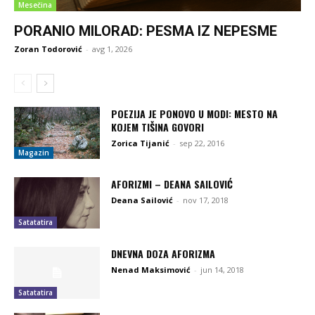
Mesečina
PORANIO MILORAD: PESMA IZ NEPESME
Zoran Todorović
-
avg 1, 2026
POEZIJA JE PONOVO U MODI: MESTO NA
KOJEM TIŠINA GOVORI
Zorica Tijanić
-
sep 22, 2016
Magazin
AFORIZMI – DEANA SAILOVIĆ
Deana Sailović
-
nov 17, 2018
Satatatira
DNEVNA DOZA AFORIZMA
Nenad Maksimović
-
jun 14, 2018
Satatatira