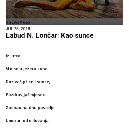
Foto: Labud N. Lončar
JUL 25, 2018
Labud N. Lončar: Kao sunce
Iz jutra
što se u jezeru kupa
Dozivaš ptice i sunce,
Pozdravljaš mjesec
Zaspao na dnu postelje
Umoran od milovanja