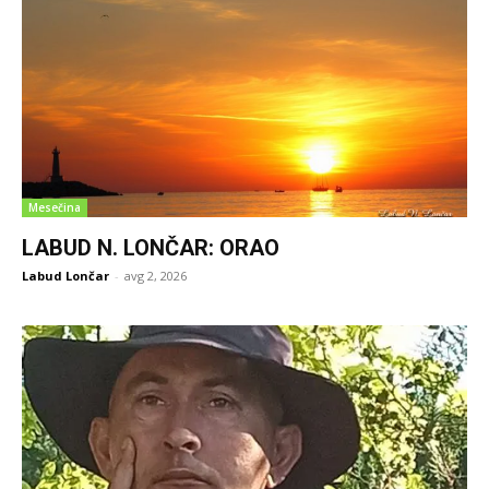
Mesečina
LABUD N. LONČAR: ORAO
Labud Lončar
-
avg 2, 2026