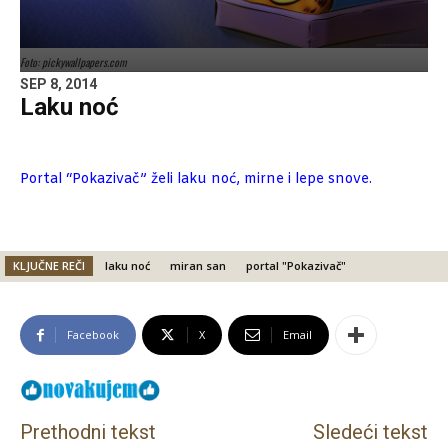
Foto: pickywallpapers.com
SEP 8, 2014
Laku noć
Portal “Pokazivač” želi laku noć, mirne i lepe snove
.
KLJUČNE REČI
laku noć
miran san
portal "Pokazivač"
Facebook
X
Email
Prethodni tekst
Sledeći tekst