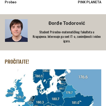
Probao
PINK PLANETA
Đorđe Todorović
Student Prirodno-matematičkog fakulteta u
Kragujevcu. Interesuje ga svet IT-a, zanimljivosti i video
igara.
PROČITAJTE!