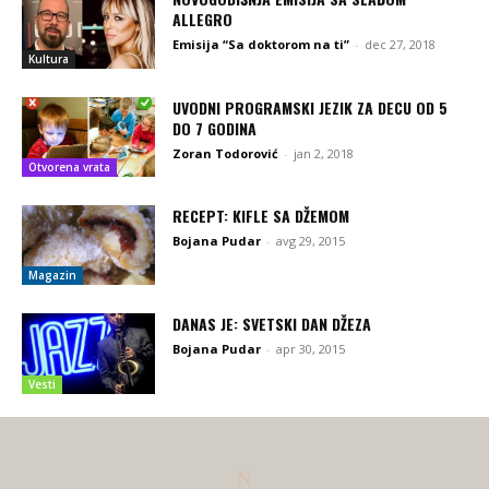
ALLEGRO
Emisija “Sa doktorom na ti”
-
dec 27, 2018
Kultura
UVODNI PROGRAMSKI JEZIK ZA DECU OD 5
DO 7 GODINA
Zoran Todorović
-
jan 2, 2018
Otvorena vrata
RECEPT: KIFLE SA DŽEMOM
Bojana Pudar
-
avg 29, 2015
Magazin
DANAS JE: SVETSKI DAN DŽEZA
Bojana Pudar
-
apr 30, 2015
Vesti