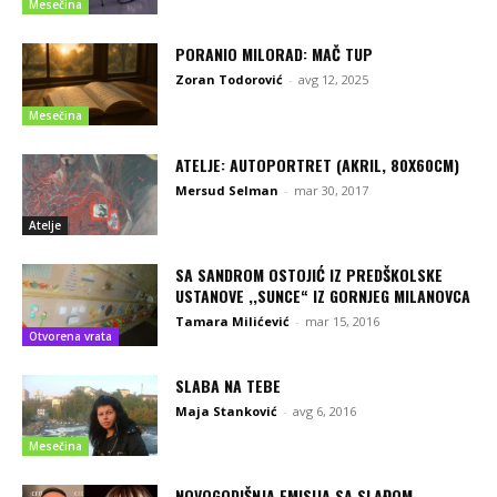
Mesečina
PORANIO MILORAD: MAČ TUP
Zoran Todorović
-
avg 12, 2025
Mesečina
ATELJE: AUTOPORTRET (AKRIL, 80X60CM)
Mersud Selman
-
mar 30, 2017
Atelje
SA SANDROM OSTOJIĆ IZ PREDŠKOLSKE
USTANOVE ,,SUNCE“ IZ GORNJEG MILANOVCA
Tamara Milićević
-
mar 15, 2016
Otvorena vrata
SLABA NA TEBE
Maja Stanković
-
avg 6, 2016
Mesečina
NOVOGODIŠNJA EMISIJA SA SLAĐOM