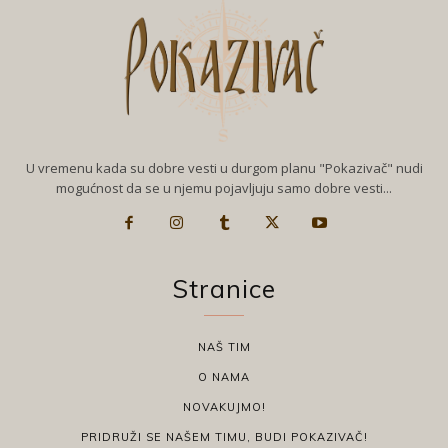
U vremenu kada su dobre vesti u durgom planu "Pokazivač" nudi
mogućnost da se u njemu pojavljuju samo dobre vesti...
Stranice
NAŠ TIM
O NAMA
NOVAKUJMO!
PRIDRUŽI SE NAŠEM TIMU, BUDI POKAZIVAČ!