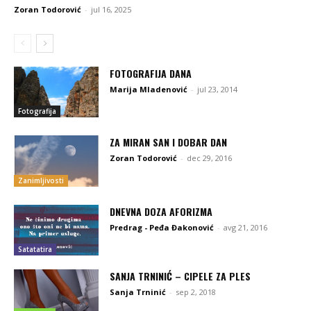
Zoran Todorović
-
jul 16, 2025
FOTOGRAFIJA DANA
Marija Mladenović
-
jul 23, 2014
Fotografija
ZA MIRAN SAN I DOBAR DAN
Zoran Todorović
-
dec 29, 2016
Zanimljivosti
DNEVNA DOZA AFORIZMA
Predrag - Peđa Đakonović
-
avg 21, 2016
Satatatira
SANJA TRNINIĆ – CIPELE ZA PLES
Sanja Trninić
-
sep 2, 2018