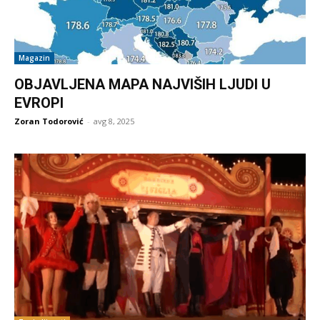
Magazin
OBJAVLJENA MAPA NAJVIŠIH LJUDI U
EVROPI
Zoran Todorović
-
avg 8, 2025