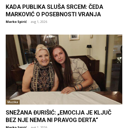
KADA PUBLIKA SLUŠA SRCEM: ČEDA
MARKOVIĆ O POSEBNOSTI VRANJA
Marko Spirić
-
avg 1, 2026
Muzika
SNEŽANA ĐURIŠIĆ: „EMOCIJA JE KLJUČ
BEZ NJE NEMA NI PRAVOG DERTA“
Marko Spirić
-
avg 1, 2026