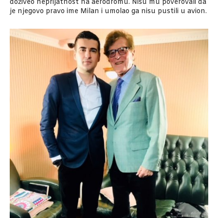
doživeo
neprijatnost
na aerodromu.
Nisu
mu poverovali da
je njegovo pravo ime Milan i umolao ga
nisu
pustili
u avion.