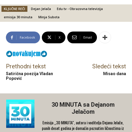
KLJUČNE REČI
Dejan Jelača
Edu tv - Obrazovna televizija
emisija 30 minuta
Minja Subota
Facebook
X
Email
Prethodni tekst
Sledeći tekst
Satirična poezija Vladan
Misao dana
Popović
30 MINUTA sa Dejanom
Jelačom
Emisija „30 MINUTA", autora i voditelja Dejana Jelače,
punih deset godina je domaćin poznatim ličnostima iz