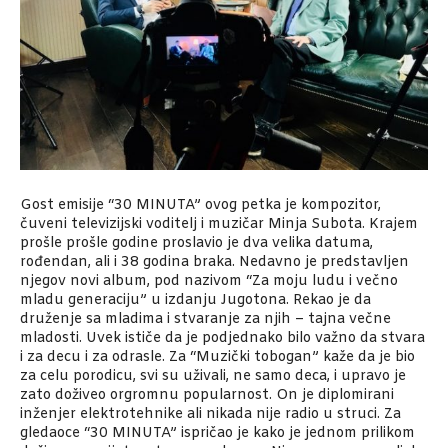
Gost
emisije
“30 MINUTA” ovog petka je
kompozitor
,
čuveni
televizijski
voditelj i
muzičar
Minja
Subota
. Krajem
prošle
prošle
godine
proslavio
je dva velika datuma,
rođendan, ali i 38 godina braka. Nedavno je
predstavljen
njegov novi album, pod
nazivom
“
Za
moju ludu i
večno
mladu
generaciju
” u
izdanju
Jugotona. Rekao je da
druženje
sa
mladima i
stvaranje
za
njih – tajna
večne
mladosti
. Uvek
ističe
da je podjednako bilo
važno
da
stvara
i
za
decu
i
za
odrasle
.
Za
“
Muzički
tobogan”
kaže
da je bio
za
celu
porodicu
,
svi
su
uživali
, ne
samo
deca
, i upravo je
zato
doživeo
orgromnu
popularnost
. On je diplomirani
inženjer
elektrotehnike ali nikada nije radio u
struci
.
Za
gledaoce
“30 MINUTA”
ispričao
je kako je jednom prilikom