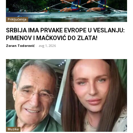
Priključenija
SRBIJA IMA PRVAKE EVROPE U VESLANJU:
PIMENOV I MAČKOVIĆ DO ZLATA!
Zoran Todorović
-
avg 1, 2026
Muzika