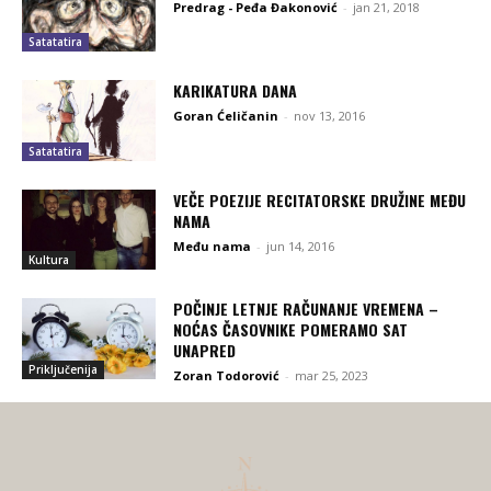
Predrag - Peđa Đakonović
-
jan 21, 2018
Satatatira
KARIKATURA DANA
Goran Ćeličanin
-
nov 13, 2016
Satatatira
VEČE POEZIJE RECITATORSKE DRUŽINE MEĐU
NAMA
Među nama
-
jun 14, 2016
Kultura
POČINJE LETNJE RAČUNANJE VREMENA –
NOĆAS ČASOVNIKE POMERAMO SAT
UNAPRED
Priključenija
Zoran Todorović
-
mar 25, 2023