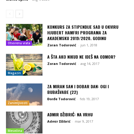
KONKURS ZA STIPENDIJE SAD U OKVIRU
HJUBERT HAMFRI PROGRAMA ZA
AKADEMSKU 2019/2020. GODINU
Otvorena vrata
Zoran Todorović
-
jun 1, 2018
A ŠTA AKO NIKUD NE IDEŠ NA ODMOR?
Zoran Todorović
-
avg 14, 2017
Magazin
ZA MIRAN SAN I DOBAR DAN: OGI I
BUBAŠVABE (22)
Đorđe Todorović
-
feb 19, 2017
Zanimljivosti
ADMIR DŽIBRIĆ: NA VRHU
Admir Džibrić
-
mar 9, 2017
Mesečina