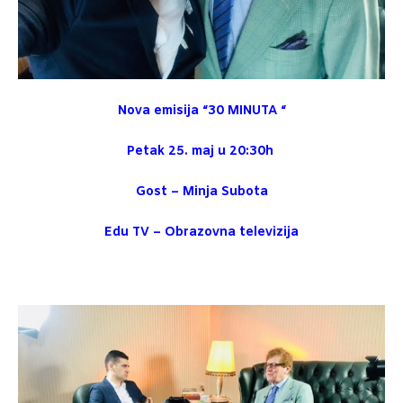
Nova
emisija
“30 MINUTA “
Petak 25. maj u 20:30h
Gost
– Minja
Subota
Edu TV –
Obrazovna
televizija