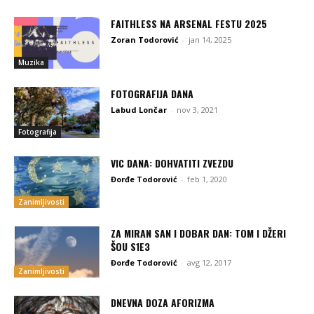
FAITHLESS NA ARSENAL FESTU 2025
Zoran Todorović
-
jan 14, 2025
Muzika
FOTOGRAFIJA DANA
Labud Lončar
-
nov 3, 2021
Fotografija
VIC DANA: DOHVATITI ZVEZDU
Đorđe Todorović
-
feb 1, 2020
Zanimljivosti
ZA MIRAN SAN I DOBAR DAN: TOM I DŽERI
ŠOU S1E3
Đorđe Todorović
-
avg 12, 2017
Zanimljivosti
DNEVNA DOZA AFORIZMA