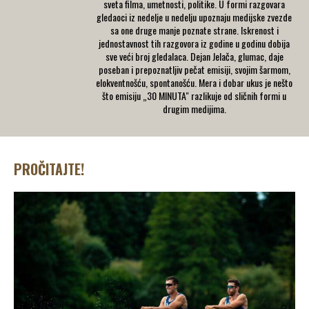
sveta filma, umetnosti, politike. U formi razgovara
gledaoci iz nedelje u nedelju upoznaju medijske zvezde
sa one druge manje poznate strane. Iskrenost i
jednostavnost tih razgovora iz godine u godinu dobija
sve veći broj gledalaca. Dejan Jelača, glumac, daje
poseban i prepoznatljiv pečat emisiji, svojim šarmom,
elokventnošću, spontanošću. Mera i dobar ukus je nešto
što emisiju „30 MINUTA" razlikuje od sličnih formi u
drugim medijima.
PROČITAJTE!