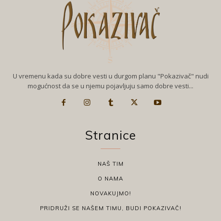
U vremenu kada su dobre vesti u durgom planu "Pokazivač" nudi
mogućnost da se u njemu pojavljuju samo dobre vesti...
Stranice
NAŠ TIM
O NAMA
NOVAKUJMO!
PRIDRUŽI SE NAŠEM TIMU, BUDI POKAZIVAČ!