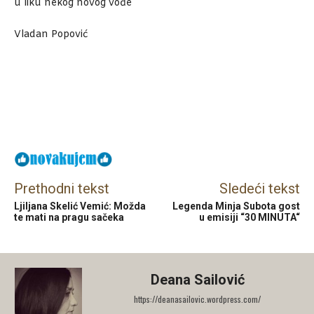
u liku nekog novog vođe
Vladan Popović
Facebook
X
Email
Prethodni tekst
Sledeći tekst
Ljiljana Skelić Vemić: Možda
Legenda Minja Subota gost
te mati na pragu sačeka
u emisiji “30 MINUTA“
Deana Sailović
https://deanasailovic.wordpress.com/