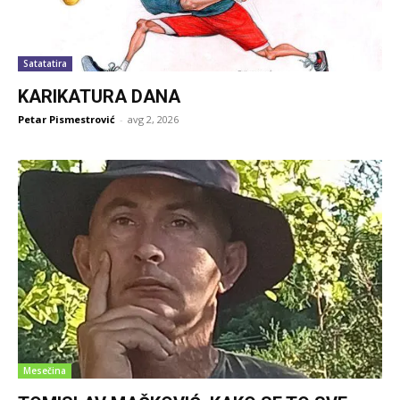
Satatatira
KARIKATURA DANA
Petar Pismestrović
-
avg 2, 2026
Mesečina