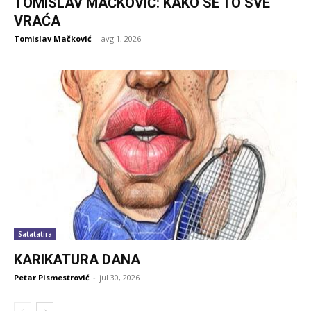
TOMISLAV MAČKOVIĆ: KAKO SE TO SVE
VRAĆA
Tomislav Mačković
-
avg 1, 2026
Satatatira
KARIKATURA DANA
Petar Pismestrović
-
jul 30, 2026