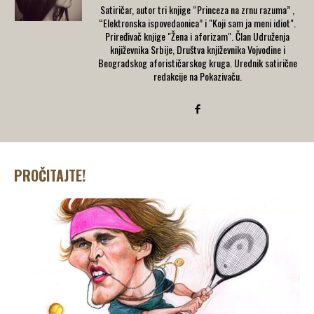
Satiričar, autor tri knjige “Princeza na zrnu razuma” ,
“Elektronska ispovedaonica” i "Koji sam ja meni idiot".
Priređivač knjige "Žena i aforizam". Član Udruženja
književnika Srbije, Društva književnika Vojvodine i
Beogradskog aforističarskog kruga. Urednik satirične
redakcije na Pokazivaču.
PROČITAJTE!