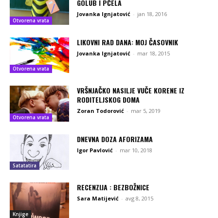
GOLUB I PČELA
Jovanka Ignjatović
-
jan 18, 2016
Otvorena vrata
LIKOVNI RAD DANA: MOJ ČASOVNIK
Jovanka Ignjatović
-
mar 18, 2015
Otvorena vrata
VRŠNJAČKO NASILJE VUČE KORENE IZ
RODITELJSKOG DOMA
Zoran Todorović
-
mar 5, 2019
Otvorena vrata
DNEVNA DOZA AFORIZAMA
Igor Pavlović
-
mar 10, 2018
Satatatira
RECENZIJA : BEZBOŽNICE
Sara Matijević
-
avg 8, 2015
Knjige