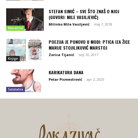
STEFAN SIMIĆ – SVE ŠTO ZNAŠ O NJOJ
(GOVORI: MILE VASILJEVIĆ)
Milinko Mile Vasiljević
-
maj 7, 2018
Mesečina
POEZIJA JE PONOVO U MODI: PTICA IZA ŽICE
MARIJE STOJILJKOVIĆ MARSTOJ
Zorica Tijanić
-
sep 10, 2017
Knjige
KARIKATURA DANA
Petar Pismestrović
-
apr 2, 2025
Satatatira