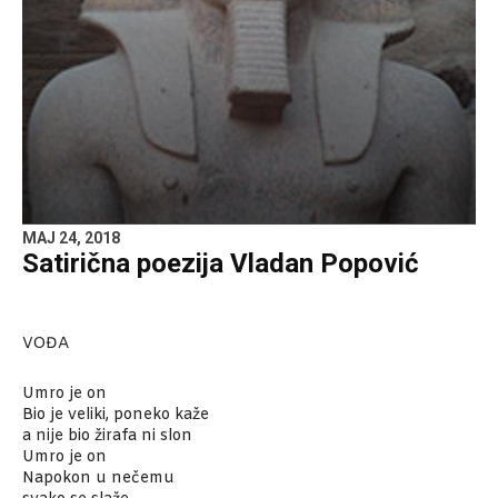
MAJ 24, 2018
Satirična poezija Vladan Popović
VOĐA
Umro je on
Bio je veliki, poneko kaže
a nije bio žirafa ni slon
Umro je on
Napokon u nečemu