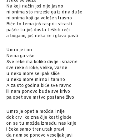
svako se slaže
Na koji način još nije jasno
ni onima sto mrzeše ga iz dna duše
ni onima koji ga voleše strasno
Biće to tema još raspri i strasti
pašće tu još dosta teških reči
a bogami, još neka će i glava pasti
Umro je i on
Nema ga više
Sve reke ma koliko divlje i snažne
sve reke široke, velike, važne
u neko more se ipak sliše
u neko more mirno i tamno
A za sto godina biće sve ravno
ili nam ponovo bude sve krivo
pa opet sve mrtvo postane živo
Umro je opet a možda i nije
dok crv ko zna čije kosti glođe
on se tu možda između nas krije
i čeka samo trenutak pravi
da nam se ponovo veseljak javi