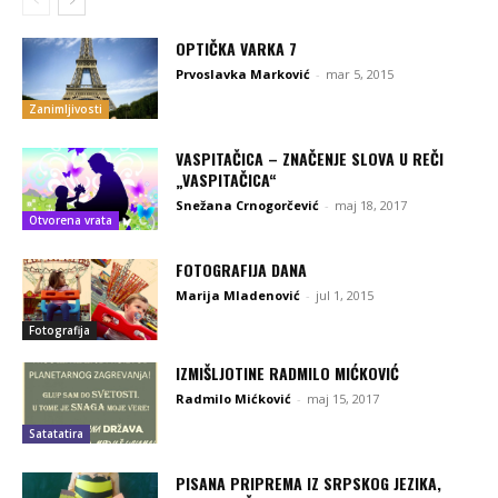
OPTIČKA VARKA 7
Prvoslavka Marković
-
mar 5, 2015
Zanimljivosti
VASPITAČICA – ZNAČENJE SLOVA U REČI
„VASPITAČICA“
Snežana Crnogorčević
-
maj 18, 2017
Otvorena vrata
FOTOGRAFIJA DANA
Marija Mladenović
-
jul 1, 2015
Fotografija
IZMIŠLJOTINE RADMILO MIĆKOVIĆ
Radmilo Mićković
-
maj 15, 2017
Satatatira
PISANA PRIPREMA IZ SRPSKOG JEZIKA,