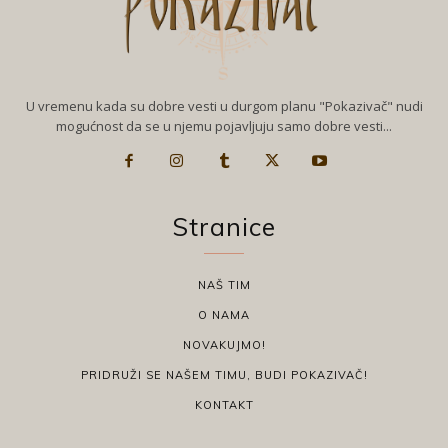
U vremenu kada su dobre vesti u durgom planu "Pokazivač" nudi
mogućnost da se u njemu pojavljuju samo dobre vesti...
Stranice
NAŠ TIM
O NAMA
NOVAKUJMO!
PRIDRUŽI SE NAŠEM TIMU, BUDI POKAZIVAČ!
KONTAKT