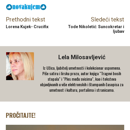
Prethodni tekst
Sledeći tekst
Lorena Kujek- Crucifix
Tode Nikoletić: Suncokretar i
ljubav
Lela Milosavljević
Iz Užica, ljubitelj umetnosti i kolekcionar uspomena.
Piše satiru i lirsku prozu, autor knjiga "Tragovi bosih
stopala" i "Ples među svicima", kao i tekstova
objavljivanih u više elektronskih i štampanih časopisa za
umetnost i kulturu, portalima i stranicama.
PROČITAJTE!