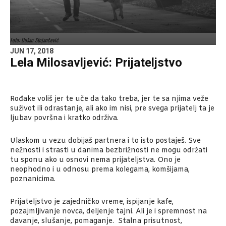
Foto: Dušan Stojančević
JUN 17, 2018
Lela Milosavljević: Prijateljstvo
Rođake voliš jer te uče da tako treba, jer te sa njima veže
suživot ili odrastanje, ali ako im nisi, pre svega prijatelj ta je
ljubav površna i kratko održiva.
Ulaskom u vezu dobijaš partnera i to isto postaješ. Sve
nežnosti i strasti u danima bezbrižnosti ne mogu održati
tu sponu ako u osnovi nema prijateljstva. Ono je
neophodno i u odnosu prema kolegama, komšijama,
poznanicima.
Prijateljstvo je zajedničko vreme, ispijanje kafe,
pozajmljivanje novca, deljenje tajni. Ali je i spremnost na
davanje, slušanje, pomaganje. Stalna prisutnost,