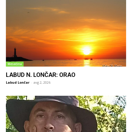
Mesečina
LABUD N. LONČAR: ORAO
Labud Lončar
-
avg 2, 2026