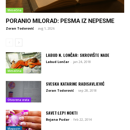
Mesečina
PORANIO MILORAD: PESMA IZ NEPESME
Zoran Todorović
-
avg 1, 2026
LABUD N. LONČAR: SKROVIŠTE NADE
Labud Lončar
-
jan 24, 2018
Mesečina
SVESKA KATARINE RADISAVLJEVIĆ
Zoran Todorović
-
sep 28, 2018
Otvorena vrata
SAVET:LEPI NOKTI
Bojana Pudar
-
feb 22, 2014
Magazin