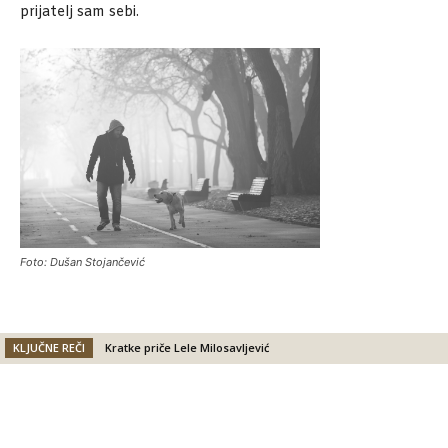
prijatelj sam sebi.
Foto: Dušan Stojančević
KLJUČNE REČI
Kratke priče Lele Milosavljević
Facebook
X
Email