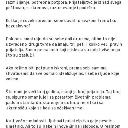
razmišljanje, potrebna potpora. Prijateljstvo je iznad svega
poštovanje, iskrenost, razumevanje i podrška.
Koliko je čovek spreman sebe davati u svakom trenutku i
bezuslovno?
Dok neki smatraju da su sebe dali drugima, ali im to nije
uzvraćeno, drugi tvrde da imaju tri, pet ili koliko već, pravih
prijatelja. Samo nema onih koji misle da su dobili više nego
što su zaslužili.
Ako rešimo biti potpuno iskreni, prema sebi samima,
shvatićemo da sve pomalo idealizujemo. I sebe i ljude koje
volimo.
Što nam je veći broj godina, manji je broj prijatelja. Taj broj
se, sigurno smanjuje i sa porastom životnih problema,
padom standarda, starenjem duha, a neretko i sa
iskrenošću koja se kosi sa očekivanjima.
Kult večne mladosti, ljubavi i prijateljstva gaje pesnici i
umetnici. Ali to su neke njihove širine i slobode. U realnom