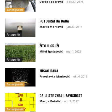
Đorđe Todorović
-
dec 27, 2019
Zanimljivosti
FOTOGRAFIJA DANA
Marko Marković
-
jan 29, 2017
Fotografija
ŽITO U GRUŽI
Miloš Ignjatović
-
maj 1, 2022
Fotografija
MISAO DANA
Prvoslavka Marković
-
okt 6, 2016
Zanimljivosti
DA LI STE ZNALI: ZAVISNOST
Marija Pašalić
-
apr 7, 2017
Zanimljivosti