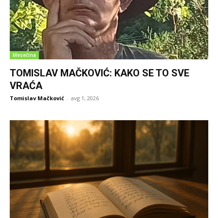
Mesečina
TOMISLAV MAČKOVIĆ: KAKO SE TO SVE
VRAĆA
Tomislav Mačković
-
avg 1, 2026