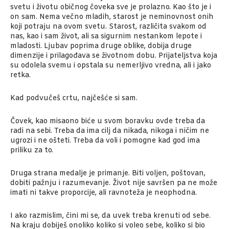
svetu i životu običnog čoveka sve je prolazno. Kao što je i
on sam. Nema večno mladih, starost je neminovnost onih
koji potraju na ovom svetu. Starost, različita svakom od
nas, kao i sam život, ali sa sigurnim nestankom lepote i
mladosti. Ljubav poprima druge oblike, dobija druge
dimenzije i prilagođava se životnom dobu. Prijateljstva koja
su odolela svemu i opstala su nemerljivo vredna, ali i jako
retka.
Kad podvučeš crtu, najčešće si sam.
Čovek, kao misaono biće u svom boravku ovde treba da
radi na sebi. Treba da ima cilj da nikada, nikoga i ničim ne
ugrozi i ne ošteti. Treba da voli i pomogne kad god ima
priliku za to.
Druga strana medalje je primanje. Biti voljen, poštovan,
dobiti pažnju i razumevanje. Život nije savršen pa ne može
imati ni takve proporcije, ali ravnoteža je neophodna.
I ako razmislim, čini mi se, da uvek treba krenuti od sebe.
Na kraju dobiješ onoliko koliko si voleo sebe, koliko si bio