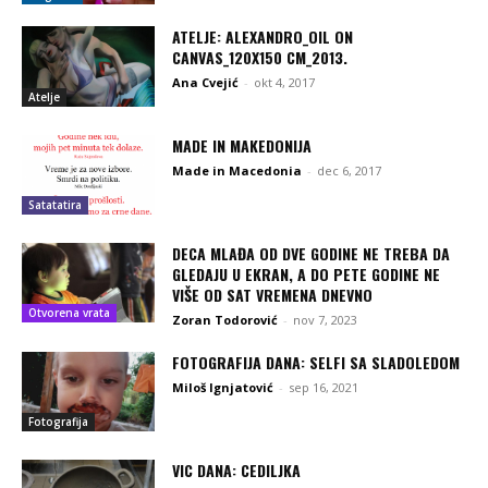
ATELJE: ALEXANDRO_OIL ON
CANVAS_120X150 CM_2013.
Ana Cvejić
-
okt 4, 2017
Atelje
MADE IN MAKEDONIJA
Made in Macedonia
-
dec 6, 2017
Satatatira
DECA MLAĐA OD DVE GODINE NE TREBA DA
GLEDAJU U EKRAN, A DO PETE GODINE NE
VIŠE OD SAT VREMENA DNEVNO
Otvorena vrata
Zoran Todorović
-
nov 7, 2023
FOTOGRAFIJA DANA: SELFI SA SLADOLEDOM
Miloš Ignjatović
-
sep 16, 2021
Fotografija
VIC DANA: CEDILJKA