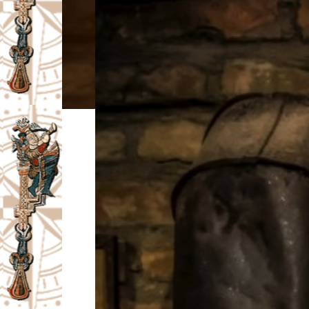
I
V
A
Č