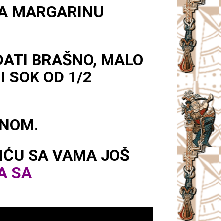
NA MARGARINU
DATI BRAŠNO, MALO
I SOK OD 1/2
UNOM.
IĆU SA VAMA JOŠ
A SA