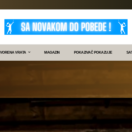
VORENA VRATA
MAGAZIN
POKAZIVAČ POKAZUJE
SA