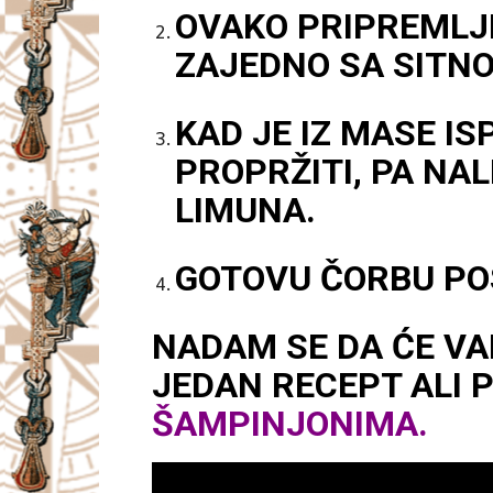
OVAKO PRIPREMLJ
ZAJEDNO SA SITNO
KAD JE IZ MASE I
PROPRŽITI, PA NALI
LIMUNA.
GOTOVU ČORBU PO
NADAM SE DA ĆE VA
JEDAN RECEPT ALI P
ŠAMPINJONIMA.