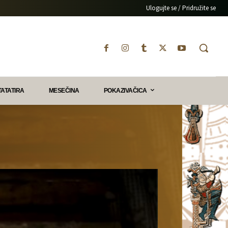
Ulogujte se / Pridružite se
TATATIRA
MESEČINA
POKAZIVAČICA