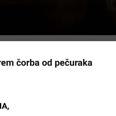
Krem čorba od pečuraka
A,