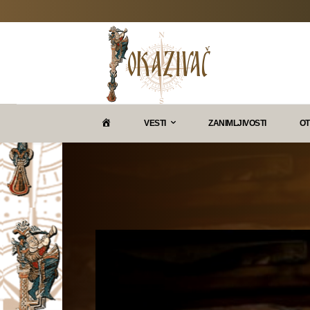
P
VESTI
ZANIMLJIVOSTI
OT
O
K
A
Z