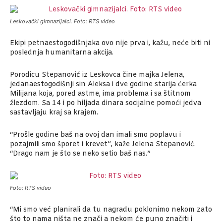
Leskovački gimnazijalci. Foto: RTS video
Ekipi petnaestogodišnjaka ovo nije prva i, kažu, neće biti ni
poslednja humanitarna akcija.
Porodicu Stepanović iz Leskovca čine majka Jelena,
jedanaestogodišnji sin Aleksa i dve godine starija ćerka
Milijana koja, pored astme, ima problema i sa štitnom
žlezdom. Sa 14 i po hiljada dinara socijalne pomoći jedva
sastavljaju kraj sa krajem.
“Prošle godine baš na ovoj dan imali smo poplavu i
pozajmili smo šporet i krevet”, kaže Jelena Stepanović.
“Drago nam je što se neko setio baš nas.”
Foto: RTS video
“Mi smo već planirali da tu nagradu poklonimo nekom zato
što to nama ništa ne znači a nekom će puno značiti i