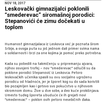
NOV 18, 2017
Leskovački gimnazijalci poklonili
“smederevac” siromašnoj porodici:
Stepanovići će zimu dočekati u
toplom
Humanost gimnazijalaca iz Leskovca već je poznata širom
Srbije, a ovoga puta su još jednom dali primer svima nama
o solidarnosti i brzi za one kojima je pomoć preko potrebna.
Kada su pobedili na takmičenju u pripremanju ajvara,
njihov osvojeni trofej – nov “smederevac” odlučili su da
poklone porodici Stepanović iz Leskovca. Petoro
leskovačkih učenika spasili su ovu socijalno ugroženu
porodicu od hladnoće, jer je šporet kog su do sada koristili
bio pozajmljen kao i gotovo svo pokućstvo u njihovom
skromnom domu. Žive u dve sobe, a deo kuće prokišnjava.
Umesto tuđeg šporeta ubuduće će ih grejati novi
“smederevac” – poklon ovih petoro nesebičnih đaka.