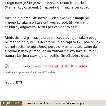
drago nam je što je ovako ispalo”, rekao je Rastko
Stamenković, učenik 1. razreda Gimnazije Leskovac.
Iako do diplome Gimnazije i Tehničke škole imaju još
mnogo koraka, ispit zrelosti već su položili. Humani,
solidarni, odgovorni. Nižu i petice i dobra dela.
Međutim, ovi gimnazijalci se ne zaustavljaju nakon ovog
humanog dela, već u decembru planiraju veliku pomoć još
jednoj socijalno ugroženoj porodici. Nama ostaje samo da
sledimo njihov primer i da im zahvalimo što, iako su mlađi,
nama starijima razvijaju empatiju čineći dobra dela.
Leskovački gimnazijalci. Foto: RTS video
Izvor: RTS
KLJUČNE REČI
humanitarna akcija
Leskovački gimnazijalci