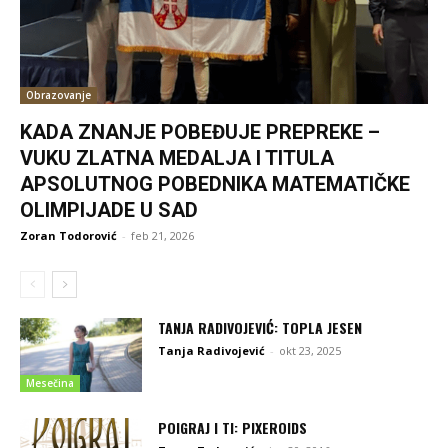
Obrazovanje
KADA ZNANJE POBEĐUJE PREPREKE –
VUKU ZLATNA MEDALJA I TITULA
APSOLUTNOG POBEDNIKA MATEMATIČKE
OLIMPIJADE U SAD
Zoran Todorović
-
feb 21, 2026
TANJA RADIVOJEVIĆ: TOPLA JESEN
Tanja Radivojević
-
okt 23, 2025
Mesečina
POIGRAJ I TI: PIXEROIDS