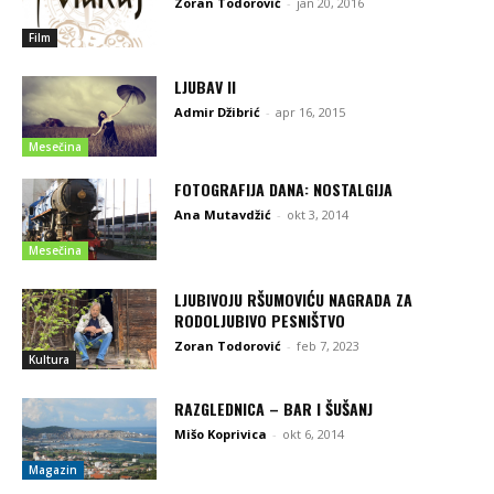
Zoran Todorović
-
jan 20, 2016
Film
LJUBAV II
Admir Džibrić
-
apr 16, 2015
Mesečina
FOTOGRAFIJA DANA: NOSTALGIJA
Ana Mutavdžić
-
okt 3, 2014
Mesečina
LJUBIVOJU RŠUMOVIĆU NAGRADA ZA
RODOLJUBIVO PESNIŠTVO
Zoran Todorović
-
feb 7, 2023
Kultura
RAZGLEDNICA – BAR I ŠUŠANJ
Mišo Koprivica
-
okt 6, 2014
Magazin