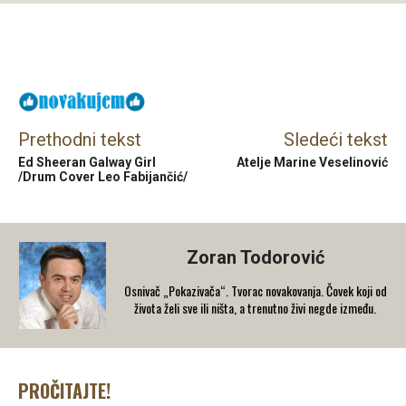
Facebook
X
Email
Prethodni tekst
Sledeći tekst
Ed Sheeran Galway Girl
Atelje Marine Veselinović
/Drum Cover Leo Fabijančić/
Zoran Todorović
Osnivač „Pokazivača“. Tvorac novakovanja. Čovek koji od
života želi sve ili ništa, a trenutno živi negde između.
PROČITAJTE!