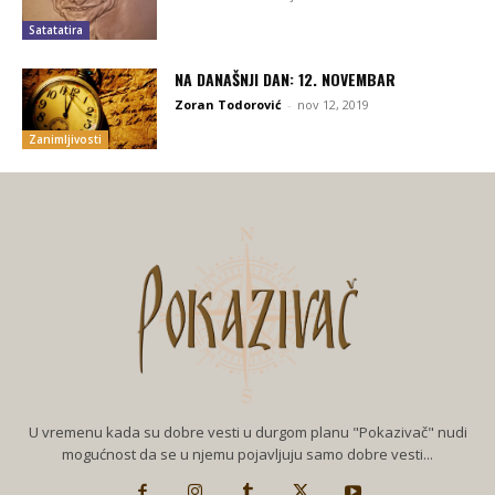
Satatatira
NA DANAŠNJI DAN: 12. NOVEMBAR
Zoran Todorović
-
nov 12, 2019
Zanimljivosti
U vremenu kada su dobre vesti u durgom planu "Pokazivač" nudi
mogućnost da se u njemu pojavljuju samo dobre vesti...