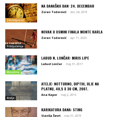
NA DANAŠNJI DAN: 24. DECEMBAR
Zoran Todorović
-
dec 24, 2019
Zanimljivosti
NOVAK U OSMINI FINALA MONTE KARLA
Zoran Todorović
-
apr 11, 2023
Priključenija
LABUD N. LONČAR: MIRIS LIPE
Labud Lončar
-
maj 31, 2017
Mesečina
ATELJE: NOTTURNO, DIPTIH, ULJE NA
PLATNU, 48,5 X 30 CM, 2007.
Ana Kapor
-
maj 2, 2015
Atelje
KARIKATURA DANA: STING
Slaviša Ševrt
-
maj 31, 2019