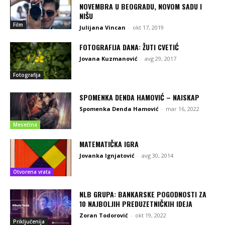
NOVEMBRA U BEOGRADU, NOVOM SADU I
NIŠU
Film
Julijana Vincan
-
okt 17, 2019
FOTOGRAFIJA DANA: ŽUTI CVETIĆ
Jovana Kuzmanović
-
avg 29, 2017
Fotografija
SPOMENKA DENDA HAMOVIĆ – NAISKAP
Spomenka Denda Hamović
-
mar 16, 2022
Mesečina
MATEMATIČKA IGRA
Jovanka Ignjatović
-
avg 30, 2014
Otvorena vrata
NLB GRUPA: BANKARSKE POGODNOSTI ZA
10 NAJBOLJIH PREDUZETNIČKIH IDEJA
Zoran Todorović
-
okt 19, 2022
Priključenija