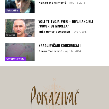
Nenad Maksimović
-
nov 15, 2018
Satatatira
VOLI TE TVOJA ZVER – DIVLJI ANDJELI
/COVER BY MMCELA/
Miša mmcela Acoustic
-
avg 4, 2017
Muzika
KRAGUJEVČANI KONKURISALI
Zoran Todorović
-
apr 12, 2014
Otvorena vrata