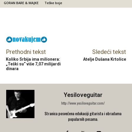
GORAN BARE & MAJKE
Teške boje
Facebook
X
Email
Prethodni tekst
Sledeći tekst
Koliko Srbija ima milionera:
Atelje Dušana Krtolice
„Teški su“ više 7,07 milijardi
dinara
Yesiloveguitar
http://www.yesiloveguitar.com/
Stranica posvećena edukaciji gitarista i obradama
popularnih pesama.