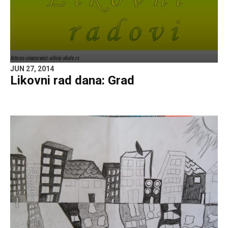
foto:os-imazuranic-sibinj-skole.rs
JUN 27, 2014
Likovni rad dana: Grad