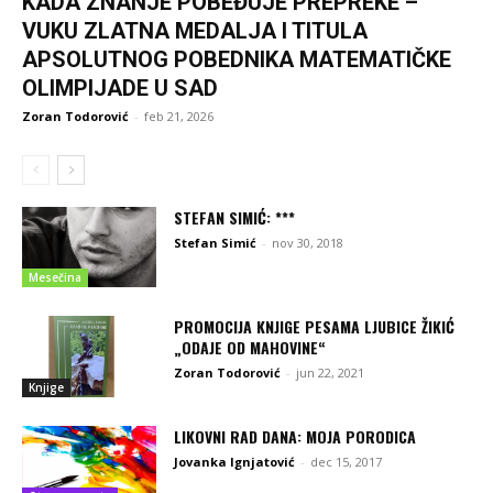
KADA ZNANJE POBEĐUJE PREPREKE –
VUKU ZLATNA MEDALJA I TITULA
APSOLUTNOG POBEDNIKA MATEMATIČKE
OLIMPIJADE U SAD
Zoran Todorović
-
feb 21, 2026
STEFAN SIMIĆ: ***
Stefan Simić
-
nov 30, 2018
Mesečina
PROMOCIJA KNJIGE PESAMA LJUBICE ŽIKIĆ
„ODAJE OD MAHOVINE“
Zoran Todorović
-
jun 22, 2021
Knjige
LIKOVNI RAD DANA: MOJA PORODICA
Jovanka Ignjatović
-
dec 15, 2017