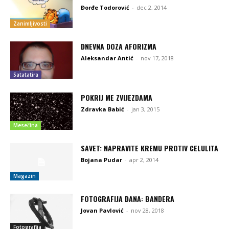
Đorđe Todorović
-
dec 2, 2014
Zanimljivosti
DNEVNA DOZA AFORIZMA
Aleksandar Antić
-
nov 17, 2018
Satatatira
POKRIJ ME ZVIJEZDAMA
Zdravka Babić
-
jan 3, 2015
Mesečina
SAVET: NAPRAVITE KREMU PROTIV CELULITA
Bojana Pudar
-
apr 2, 2014
Magazin
FOTOGRAFIJA DANA: BANDERA
Jovan Pavlović
-
nov 28, 2018
Fotografija