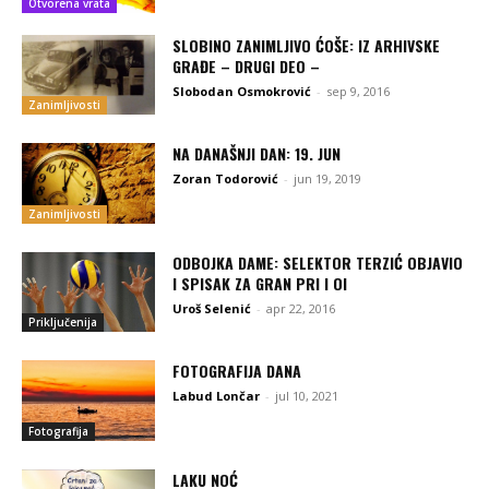
Otvorena vrata
SLOBINO ZANIMLJIVO ĆOŠE: IZ ARHIVSKE
GRAĐE – DRUGI DEO –
Slobodan Osmokrović
-
sep 9, 2016
Zanimljivosti
NA DANAŠNJI DAN: 19. JUN
Zoran Todorović
-
jun 19, 2019
Zanimljivosti
ODBOJKA DAME: SELEKTOR TERZIĆ OBJAVIO
I SPISAK ZA GRAN PRI I OI
Uroš Selenić
-
apr 22, 2016
Priključenija
FOTOGRAFIJA DANA
Labud Lončar
-
jul 10, 2021
Fotografija
LAKU NOĆ