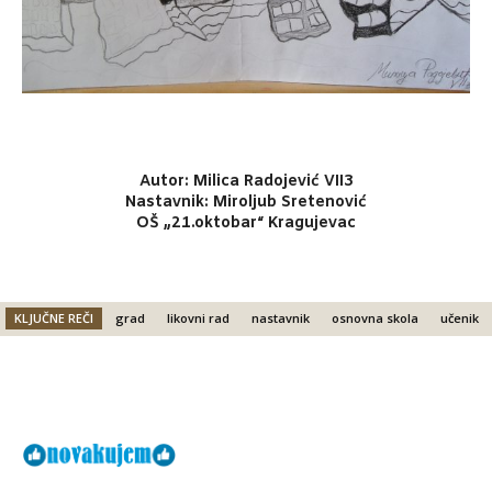
Autor: Milica Radojević VII3
Nastavnik: Miroljub Sretenović
OŠ „21.oktobar“ Kragujevac
KLJUČNE REČI
grad
likovni rad
nastavnik
osnovna skola
učenik
Facebook
X
Email