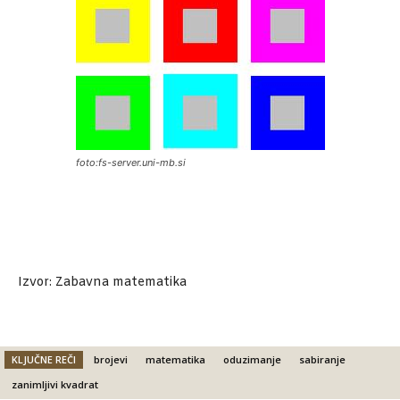
foto:fs-server.uni-mb.si
Izvor: Zabavna matematika
KLJUČNE REČI
brojevi
matematika
oduzimanje
sabiranje
zanimljivi kvadrat