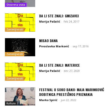
Otvorena vrata
DA LI STE ZNALI: GMIZAVCI
Marija Pašalić
-
feb 24, 2017
Zanimljivosti
MISAO DANA
Prvoslavka Marković
-
sep 17, 2016
Zanimljivosti
DA LI STE ZNALI: MATERICE
Marija Pašalić
-
dec 27, 2020
Zanimljivosti
FESTIVAL U SOKO BANJI: MAJA MARINKOVIĆ
DOBITNICA PRESTIŽNOG PRIZNANJA
Marko Spirić
-
jun 22, 2022
Kultura