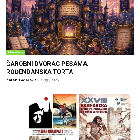
Mesečina
ČAROBNI DVORAC PESAMA:
ROĐENDANSKA TORTA
Zoran Todorović
-
avg 8, 2026