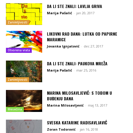
DA LI STE ZNALI: LAVLJA GRIVA
Marija Pašalić
-
jan 20, 2017
Zanimljivosti
LIKOVNI RAD DANA: LUTKA OD PAPIRNE
MARAMICE
Jovanka Ignjatović
-
dec 27, 2017
Otvorena vrata
DA LI STE ZNALI: PAUKOVA MREŽA
Marija Pašalić
-
mar 25, 2016
Zanimljivosti
MARINA MILOSAVLJEVIĆ: S TOBOM U
BUĐENJU DANA
Marina Milosavljević
-
maj 13, 2017
Mesečina
SVESKA KATARINE RADISAVLJAVIĆ
Zoran Todorović
-
jan 16, 2018