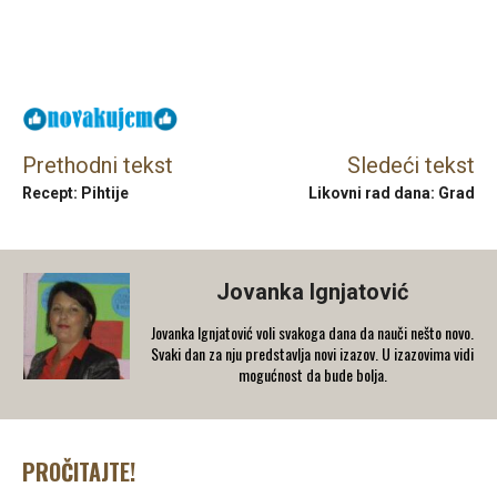
Facebook
X
Email
Prethodni tekst
Sledeći tekst
Recept: Pihtije
Likovni rad dana: Grad
Jovanka Ignjatović
Jovanka Ignjatović voli svakoga dana da nauči nešto novo.
Svaki dan za nju predstavlja novi izazov. U izazovima vidi
mogućnost da bude bolja.
PROČITAJTE!