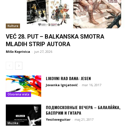
Kultura
VEĆ 28. PUT – BALKANSKA SMOTRA
MLADIH STRIP AUTORA
Mišo Koprivica
-
jun 27, 2026
LIKOVNI RAD DANA: JESEN
Jovanka Ignjatović
-
mar 16, 2017
Otvorena vrata
ПОДМОСКОВНЫЕ ВЕЧЕРА – БАЛАЛА́ЙКА,
БАСПРИМ И ГИТАРА
Yesiloveguitar
-
maj 21, 2017
Muzika