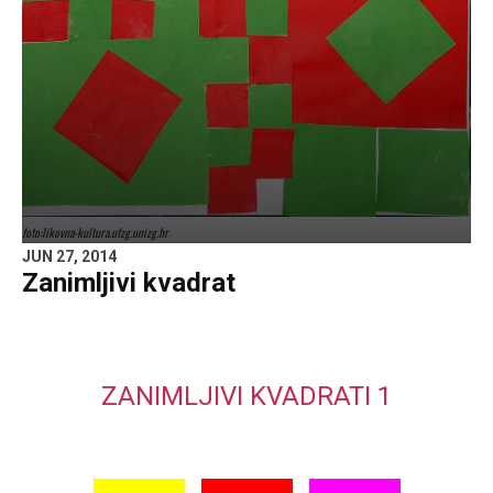
foto:likovna-kultura.ufzg.unizg.hr
JUN 27, 2014
Zanimljivi kvadrat
ZANIMLJIVI KVADRATI 1