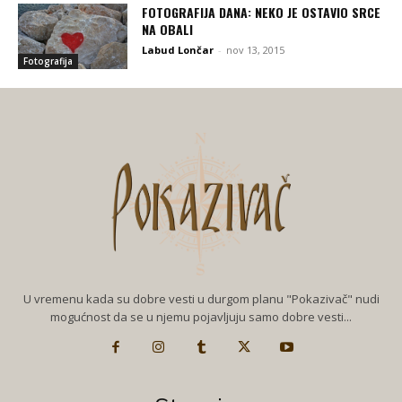
FOTOGRAFIJA DANA: NEKO JE OSTAVIO SRCE
NA OBALI
Labud Lončar
-
nov 13, 2015
Fotografija
U vremenu kada su dobre vesti u durgom planu "Pokazivač" nudi
mogućnost da se u njemu pojavljuju samo dobre vesti...