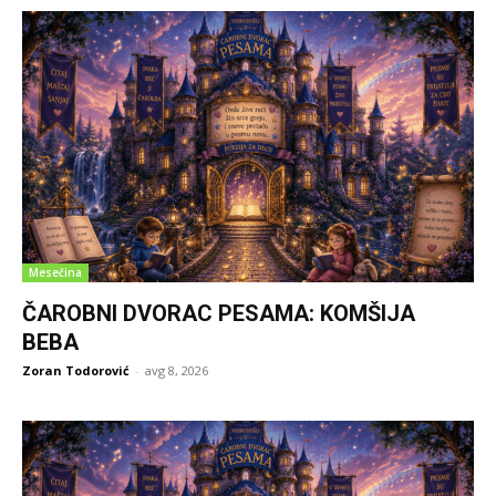
Mesečina
ČAROBNI DVORAC PESAMA: KOMŠIJA
BEBA
Zoran Todorović
-
avg 8, 2026