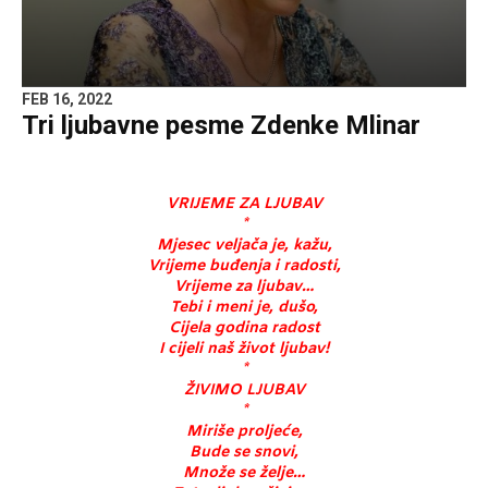
FEB 16, 2022
Tri ljubavne pesme Zdenke Mlinar
VRIJEME ZA LJUBAV
*
Mjesec veljača je, kažu,
Vrijeme buđenja i radosti,
Vrijeme za ljubav…
Tebi i meni je, dušo,
Cijela godina radost
I cijeli naš život ljubav!
*
ŽIVIMO LJUBAV
*
Miriše proljeće,
Bude se snovi,
Množe se želje…