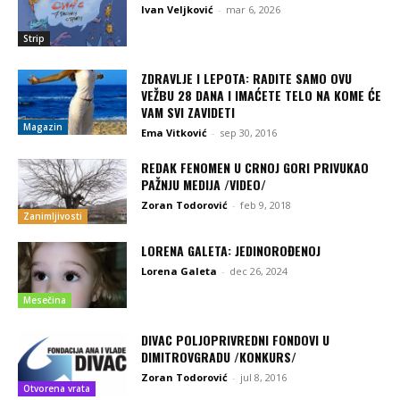
Ivan Veljković
-
mar 6, 2026
Strip
ZDRAVLJE I LEPOTA: RADITE SAMO OVU
VEŽBU 28 DANA I IMAĆETE TELO NA KOME ĆE
VAM SVI ZAVIDETI
Magazin
Ema Vitković
-
sep 30, 2016
REDAK FENOMEN U CRNOJ GORI PRIVUKAO
PAŽNJU MEDIJA /VIDEO/
Zoran Todorović
-
feb 9, 2018
Zanimljivosti
LORENA GALETA: JEDINOROĐENOJ
Lorena Galeta
-
dec 26, 2024
Mesečina
DIVAC POLJOPRIVREDNI FONDOVI U
DIMITROVGRADU /KONKURS/
Zoran Todorović
-
jul 8, 2016
Otvorena vrata