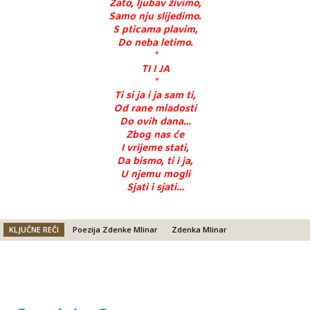
Zato, ljubav živimo,
Samo nju slijedimo.
S pticama plavim,
Do neba letimo.
*
TI I JA
*
Ti si ja i ja sam ti,
Od rane mladosti
Do ovih dana…
Zbog nas će
I vrijeme stati,
Da bismo, ti i ja,
U njemu mogli
Sjati i sjati…
KLJUČNE REČI
Poezija Zdenke Mlinar
Zdenka Mlinar
Facebook
X
Email