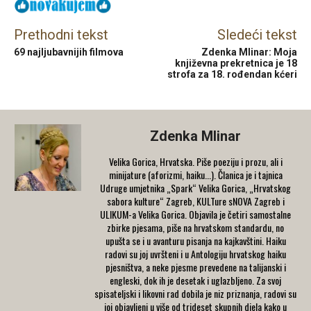
Prethodni tekst
Sledeći tekst
69 najljubavnijih filmova
Zdenka Mlinar: Moja
književna prekretnica je 18
strofa za 18. rođendan kćeri
Zdenka Mlinar
Velika Gorica, Hrvatska. Piše poeziju i prozu, ali i
minijature (aforizmi, haiku...). Članica je i tajnica
Udruge umjetnika „Spark“ Velika Gorica, „Hrvatskog
sabora kulture“ Zagreb, KULTure sNOVA Zagreb i
ULIKUM-a Velika Gorica. Objavila je četiri samostalne
zbirke pjesama, piše na hrvatskom standardu, no
upušta se i u avanturu pisanja na kajkavštini. Haiku
radovi su joj uvršteni i u Antologiju hrvatskog haiku
pjesništva, a neke pjesme prevedene na talijanski i
engleski, dok ih je desetak i uglazbljeno. Za svoj
spisateljski i likovni rad dobila je niz priznanja, radovi su
joj objavljeni u više od trideset skupnih djela kako u