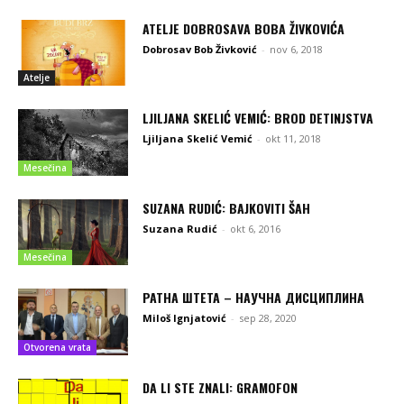
ATELJE DOBROSAVA BOBA ŽIVKOVIĆA
Dobrosav Bob Živković
-
nov 6, 2018
Atelje
LJILJANA SKELIĆ VEMIĆ: BROD DETINJSTVA
Ljiljana Skelić Vemić
-
okt 11, 2018
Mesečina
SUZANA RUDIĆ: BAJKOVITI ŠAH
Suzana Rudić
-
okt 6, 2016
Mesečina
РАТНА ШТЕТА – НАУЧНА ДИСЦИПЛИНА
Miloš Ignjatović
-
sep 28, 2020
Otvorena vrata
DA LI STE ZNALI: GRAMOFON