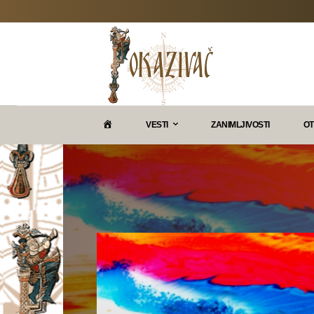
P
VESTI
ZANIMLJIVOSTI
OT
O
K
A
Z