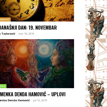
ljivosti
DANAŠNJI DAN: 19. NOVEMBAR
 Todorović
-
nov 19, 2019
čina
MENKA DENDA HAMOVIĆ – UPLOVI
enka Denda Hamović
-
jul 12, 2019