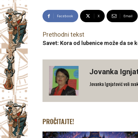
Facebook
X
Email
Prethodni tekst
Savet: Kora od lubenice može da se ko
Jovanka Ignja
Jovanka Ignjatović voli sva
PROČITAJTE!