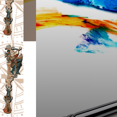
I
V
A
Č