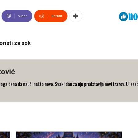
Viber
ReddIt
risti za sok
tović
koga dana da nauči nešto novo. Svaki dan za nju predstavlja novi izazov. U iza