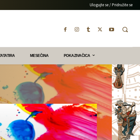
Ulogujte se / Pridružite se
TATATIRA
MESEČINA
POKAZIVAČICA