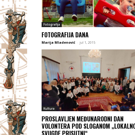
Fotografija
FOTOGRAFIJA DANA
Marija Mladenović
-
jul 1, 2015
Kultura
PROSLAVLJEN MEĐUNARODNI DAN
VOLONTERA POD SLOGANOM „LOKALN
SVUGDE PRISUTNI“