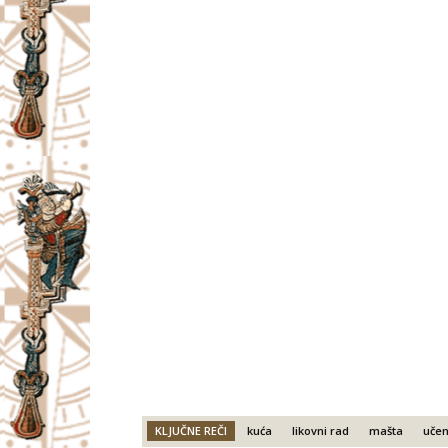
KLJUČNE REČI
kuća
likovni rad
mašta
učen