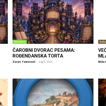
Mesečina
Kultu
ČAROBNI DVORAC PESAMA:
VE
ROĐENDANSKA TORTA
ML
Zoran Todorović
-
avg 8, 2026
Mišo 