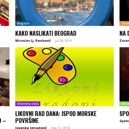
Magazin
Zanim
KAKO NASLIKATI BEOGRAD
NA 
Miroslav Lj. Ranković
-
jul 28, 2016
Zoran
Otvorena vrata
Mese
LIKOVNI RAD DANA: ISPOD MORSKE
SPO
O –
POVRŠINE
Spom
Jovanka Ignjatović
-
maj 11, 2014