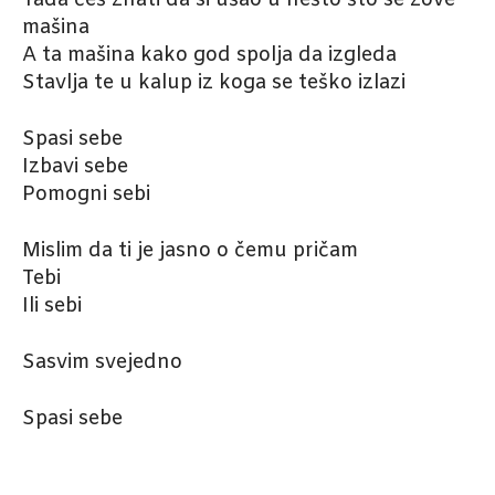
Tada ćeš znati da si ušao u nešto što se zove
mašina
A ta mašina kako god spolja da izgleda
Stavlja te u kalup iz koga se teško izlazi
Spasi sebe
Izbavi sebe
Pomogni sebi
Mislim da ti je jasno o čemu pričam
Tebi
Ili sebi
Sasvim svejedno
Spasi sebe