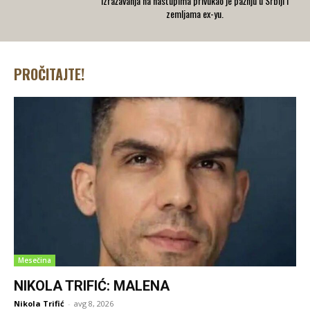
izražavanja na nastupima privukao je pažnju u Srbiji i
zemljama ex-yu.
PROČITAJTE!
Mesečina
NIKOLA TRIFIĆ: MALENA
Nikola Trifić
-
avg 8, 2026