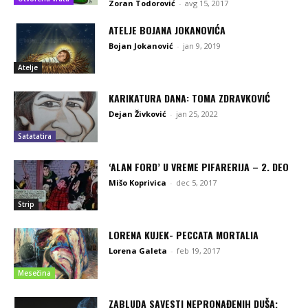
Zoran Todorović
-
avg 15, 2017
ATELJE BOJANA JOKANOVIĆA
Bojan Jokanović
-
jan 9, 2019
Atelje
KARIKATURA DANA: TOMA ZDRAVKOVIĆ
Dejan Živković
-
jan 25, 2022
Satatatira
‘ALAN FORD’ U VREME PIFARERIJA – 2. DEO
Mišo Koprivica
-
dec 5, 2017
Strip
LORENA KUJEK- PECCATA MORTALIA
Lorena Galeta
-
feb 19, 2017
Mesečina
ZABLUDA SAVESTI NEPRONAĐENIH DUŠA;