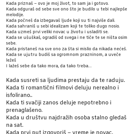
Kada priznaš – ovo je moj život, to sam ja i gotovo.
Kada odguraš od sebe sve ono što je budilo u tebi najlepše
melodije.
Kada počneš da izbegavaš ljude koji su ti najviše dali.
Kada sahraniš u sebi idealizam koji te toliko dugo nosio.
Kada uzmeš prvi veliki novac u životu i usladiti se.
Kada se ušuškaš, ogradiš od svega i ne tiče te se ništa osim
sebe.
Kada pristaneš na sve ono za šta si mislio da nikada nećeš.
Kada se ujutru budiš sa ogromnom prazninom, a uveče
ležeš
I lažeš sebe da tako mora, da tako treba…
Kada susreti sa ljudima prestaju da te raduju.
Kada ti romantični filmovi deluju nerealno i
isfolirano..
Kada ti svačiji zanos deluje nepotrebno i
prenaglašeno.
Kada u društvu najdražih osoba stalno gledaš
na sat.
Kada prvi put izgovoriš – vreme je novac.