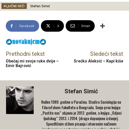
KLJUČNE REČI
Stefan Simić
Facebook
X
Email
Prethodni tekst
Sledeći tekst
Obećaj mi svoje ruke dvije –
Srećko Aleksić – Kapi kiše
Emir Bajrović
Stefan Simić
Rođen 1989. godine u Paraćinu. Studira Sociologiju na
Filozofskom fakultetu u Beogradu. Svoju prvu knjigu
„Pustite nas“ objavio je 2012. godine, a knjigu „Odjeci
ljudskog“ 2013. i 2014. (drugo dopunjeno izdanje).
Specifičnim stilom pisanja i otvorenim načinom