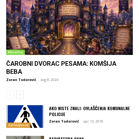
Mesečina
ČAROBNI DVORAC PESAMA: KOMŠIJA
BEBA
Zoran Todorović
-
avg 8, 2026
AKO NISTE ZNALI: OVLAŠĆENJA KOMUNALNE
POLICIJE
Zoran Todorović
-
apr 13, 2018
Zanimljivosti
KARIKATURA DANA