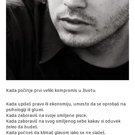
Kada počinje prvi veliki kompromis u životu.
Kada upišeš pravo ili ekonomiju, umesto da se oprobaš na
psihologiji ili glumi.
Kada zaboraviš na svoje omiljene pisce.
Kada zaboraviš na svog omiljenog sebe kakav si oduvek
želeo da budeš.
Kada počneš da klimaš glavom iako se ne slažeš.