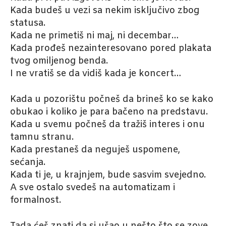
Kada budeš u vezi sa nekim isključivo zbog
statusa.
Kada ne primetiš ni maj, ni decembar…
Kada prođeš nezainteresovano pored plakata
tvog omiljenog benda.
I ne vratiš se da vidiš kada je koncert…
Kada u pozorištu počneš da brineš ko se kako
obukao i koliko je para bačeno na predstavu.
Kada u svemu počneš da tražiš interes i onu
tamnu stranu.
Kada prestaneš da neguješ uspomene,
sećanja.
Kada ti je, u krajnjem, bude sasvim svejedno.
A sve ostalo svedeš na automatizam i
formalnost.