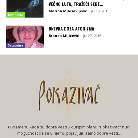
VEČNO LUTA, TRAŽEĆI SEBE…
Marina Milosavljević
-
jul 18, 2015
Mesečina
DNEVNA DOZA AFORIZMA
Branka Milićević
-
jul 27, 2016
Satatatira
U vremenu kada su dobre vesti u durgom planu "Pokazivač" nudi
mogućnost da se u njemu pojavljuju samo dobre vesti...