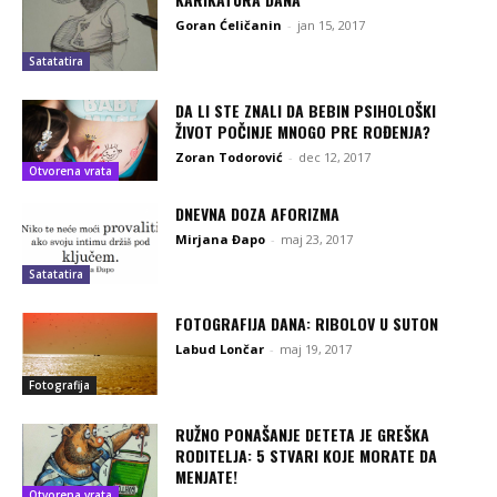
Goran Ćeličanin
-
jan 15, 2017
Satatatira
DA LI STE ZNALI DA BEBIN PSIHOLOŠKI
ŽIVOT POČINJE MNOGO PRE ROĐENJA?
Zoran Todorović
-
dec 12, 2017
Otvorena vrata
DNEVNA DOZA AFORIZMA
Mirjana Đapo
-
maj 23, 2017
Satatatira
FOTOGRAFIJA DANA: RIBOLOV U SUTON
Labud Lončar
-
maj 19, 2017
Fotografija
RUŽNO PONAŠANJE DETETA JE GREŠKA
RODITELJA: 5 STVARI KOJE MORATE DA
MENJATE!
Otvorena vrata