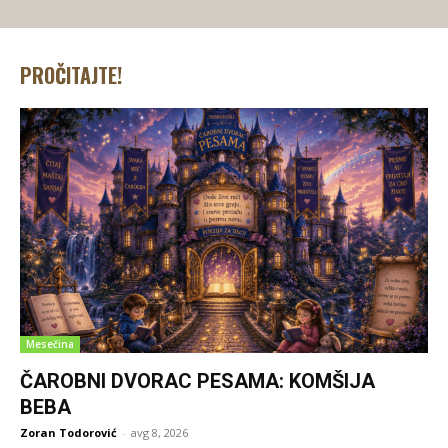
PROČITAJTE!
Mesečina
ČAROBNI DVORAC PESAMA: KOMŠIJA
BEBA
Zoran Todorović
-
avg 8, 2026