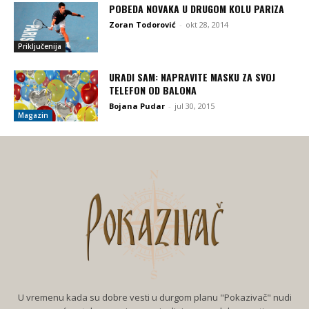
POBEDA NOVAKA U DRUGOM KOLU PARIZA
Zoran Todorović
-
okt 28, 2014
Priključenija
URADI SAM: NAPRAVITE MASKU ZA SVOJ
TELEFON OD BALONA
Bojana Pudar
-
jul 30, 2015
Magazin
U vremenu kada su dobre vesti u durgom planu "Pokazivač" nudi