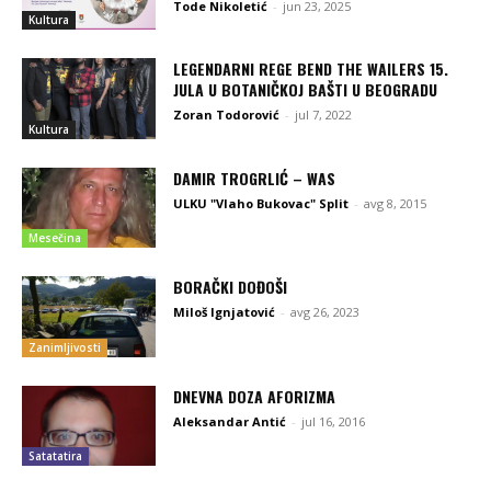
Tode Nikoletić
-
jun 23, 2025
Kultura
LEGENDARNI REGE BEND THE WAILERS 15.
JULA U BOTANIČKOJ BAŠTI U BEOGRADU
Zoran Todorović
-
jul 7, 2022
Kultura
DAMIR TROGRLIĆ – WAS
ULKU "Vlaho Bukovac" Split
-
avg 8, 2015
Mesečina
BORAČKI DOĐOŠI
Miloš Ignjatović
-
avg 26, 2023
Zanimljivosti
DNEVNA DOZA AFORIZMA
Aleksandar Antić
-
jul 16, 2016
Satatatira