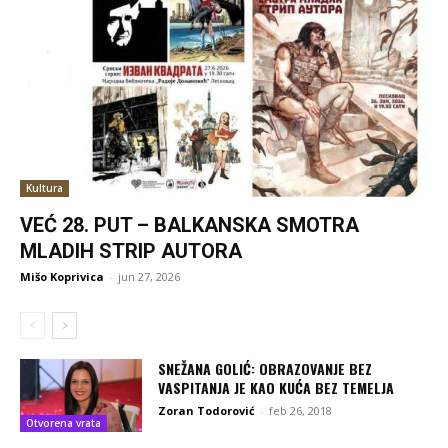
Kultura
VEĆ 28. PUT – BALKANSKA SMOTRA
MLADIH STRIP AUTORA
Mišo Koprivica
-
jun 27, 2026
SNEŽANA GOLIĆ: OBRAZOVANJE BEZ
VASPITANJA JE KAO KUĆA BEZ TEMELJA
Zoran Todorović
-
feb 26, 2018
Otvorena vrata