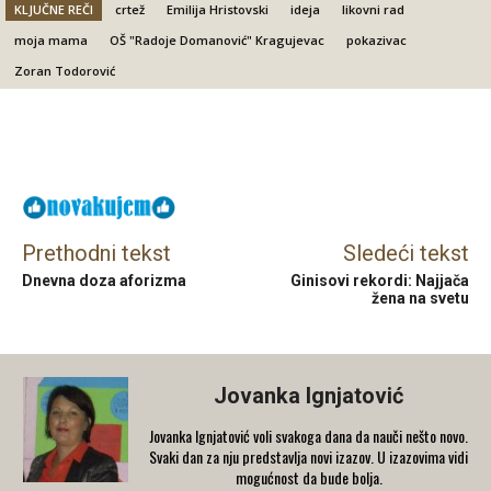
KLJUČNE REČI
crtež
Emilija Hristovski
ideja
likovni rad
moja mama
OŠ "Radoje Domanović" Kragujevac
pokazivac
Zoran Todorović
Facebook
X
Email
Prethodni tekst
Sledeći tekst
Dnevna doza aforizma
Ginisovi rekordi: Najjača
žena na svetu
Jovanka Ignjatović
Jovanka Ignjatović voli svakoga dana da nauči nešto novo.
Svaki dan za nju predstavlja novi izazov. U izazovima vidi
mogućnost da bude bolja.