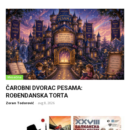
Mesečina
ČAROBNI DVORAC PESAMA:
ROĐENDANSKA TORTA
Zoran Todorović
-
avg 8, 2026