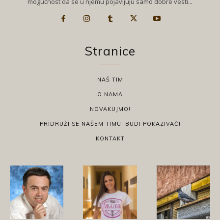
mogućnost da se u njemu pojavljuju samo dobre vesti...
Stranice
NAŠ TIM
O NAMA
NOVAKUJMO!
PRIDRUŽI SE NAŠEM TIMU, BUDI POKAZIVAČ!
KONTAKT