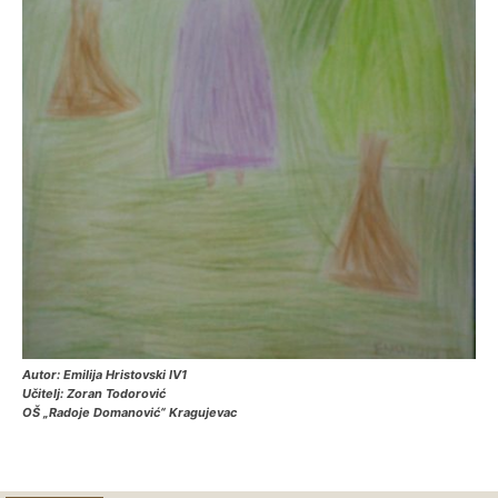
Autor: Emilija Hristovski IV1
Učitelj: Zoran Todorović
OŠ „Radoje Domanović“ Kragujevac