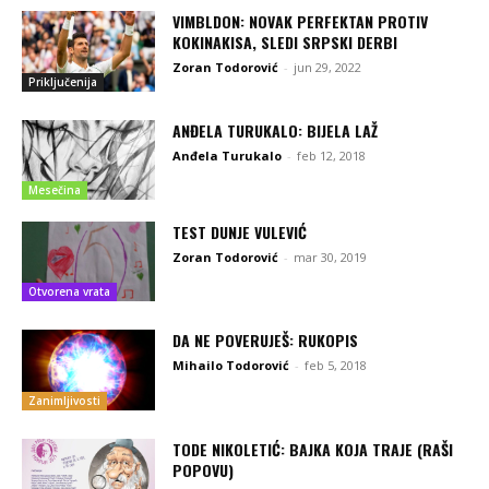
VIMBLDON: NOVAK PERFEKTAN PROTIV
KOKINAKISA, SLEDI SRPSKI DERBI
Zoran Todorović
-
jun 29, 2022
Priključenija
ANĐELA TURUKALO: BIJELA LAŽ
Anđela Turukalo
-
feb 12, 2018
Mesečina
TEST DUNJE VULEVIĆ
Zoran Todorović
-
mar 30, 2019
Otvorena vrata
DA NE POVERUJEŠ: RUKOPIS
Mihailo Todorović
-
feb 5, 2018
Zanimljivosti
TODE NIKOLETIĆ: BAJKA KOJA TRAJE (RAŠI
POPOVU)