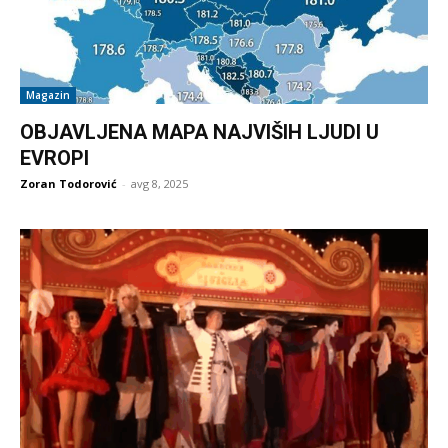
Magazin
OBJAVLJENA MAPA NAJVIŠIH LJUDI U
EVROPI
Zoran Todorović
-
avg 8, 2025