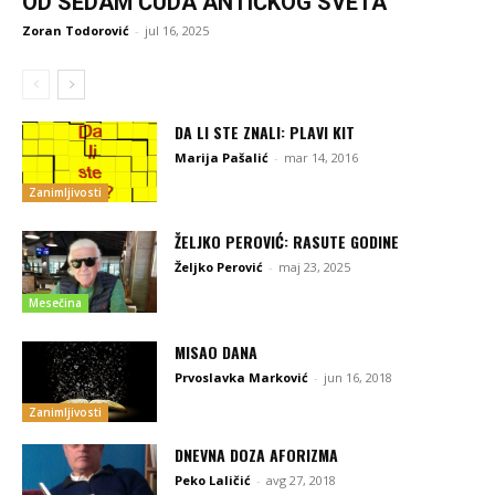
OD SEDAM ČUDA ANTIČKOG SVETA
Zoran Todorović
-
jul 16, 2025
DA LI STE ZNALI: PLAVI KIT
Marija Pašalić
-
mar 14, 2016
Zanimljivosti
ŽELJKO PEROVIĆ: RASUTE GODINE
Željko Perović
-
maj 23, 2025
Mesečina
MISAO DANA
Prvoslavka Marković
-
jun 16, 2018
Zanimljivosti
DNEVNA DOZA AFORIZMA
Peko Laličić
-
avg 27, 2018