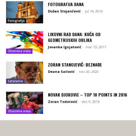
FOTOGRAFIJA DANA
Dušan Stojančević
-
jul 14, 2016
Fotografija
LIKOVNI RAD DANA: KUĆA OD
GEOMETRIJSKIH OBLIKA
Jovanka Ignjatović
-
mar 13, 2017
Otvorena vrata
ZORAN STANOJEVIĆ: BEZNAĐE
Deana Sailović
-
nov 20, 2020
Satatatira
NOVAK DJOKOVIC – TOP 10 POINTS IN 2016
Zoran Todorović
-
dec 9, 2016
Otvorena vrata