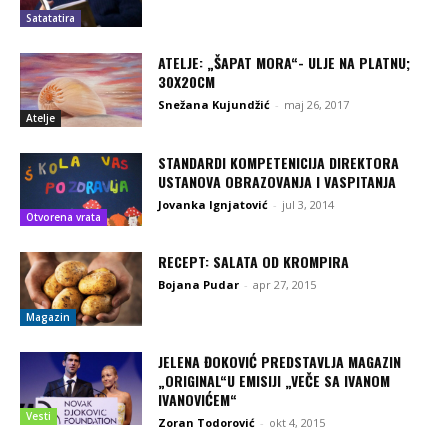
Satatatira
ATELJE: „ŠAPAT MORA“- ULJE NA PLATNU;
30X20CM
Snežana Kujundžić
-
maj 26, 2017
Atelje
STANDARDI KOMPETENICIJA DIREKTORA
USTANOVA OBRAZOVANJA I VASPITANJA
Jovanka Ignjatović
-
jul 3, 2014
Otvorena vrata
RECEPT: SALATA OD KROMPIRA
Bojana Pudar
-
apr 27, 2015
Magazin
JELENA ĐOKOVIĆ PREDSTAVLJA MAGAZIN
„ORIGINAL“U EMISIJI „VEČE SA IVANOM
IVANOVIĆEM“
Vesti
Zoran Todorović
-
okt 4, 2015