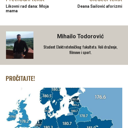
Likovni rad dana: Moja
Deana Sailović aforizmi
mama
Mihailo Todorović
Student Elektrotehničkog fakulteta. Voli druženje,
filmove i sport.
PROČITAJTE!