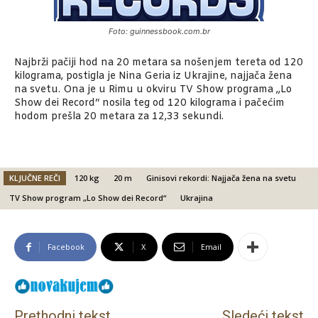
Foto: guinnessbook.com.br
Najbrži pačiji hod na 20 metara sa nošenjem tereta od 120
kilograma, postigla je Nina Geria iz Ukrajine, najjača žena
na svetu. Ona je u Rimu u okviru TV Show programa „Lo
Show dei Record“ nosila teg od 120 kilograma i pačećim
hodom prešla 20 metara za 12,33 sekundi.
KLJUČNE REČI
120 kg
20 m
Ginisovi rekordi: Najjača žena na svetu
TV Show program „Lo Show dei Record“
Ukrajina
Facebook
X
Email
Prethodni tekst
Sledeći tekst