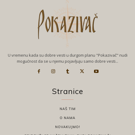
U vremenu kada su dobre vesti u durgom planu "Pokazivač" nudi
mogućnost da se u njemu pojavljuju samo dobre vesti...
Stranice
NAŠ TIM
O NAMA
NOVAKUJMO!