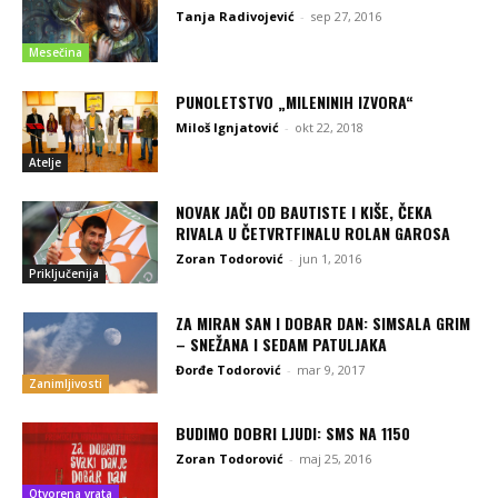
Tanja Radivojević
-
sep 27, 2016
Mesečina
PUNOLETSTVO „MILENINIH IZVORA“
Miloš Ignjatović
-
okt 22, 2018
Atelje
NOVAK JAČI OD BAUTISTE I KIŠE, ČEKA
RIVALA U ČETVRTFINALU ROLAN GAROSA
Zoran Todorović
-
jun 1, 2016
Priključenija
ZA MIRAN SAN I DOBAR DAN: SIMSALA GRIM
– SNEŽANA I SEDAM PATULJAKA
Đorđe Todorović
-
mar 9, 2017
Zanimljivosti
BUDIMO DOBRI LJUDI: SMS NA 1150
Zoran Todorović
-
maj 25, 2016
Otvorena vrata