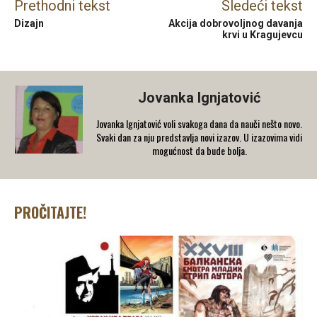
Prethodni tekst
Sledeći tekst
Dizajn
Akcija dobrovoljnog davanja
krvi u Kragujevcu
Jovanka Ignjatović
Jovanka Ignjatović voli svakoga dana da nauči nešto novo.
Svaki dan za nju predstavlja novi izazov. U izazovima vidi
mogućnost da bude bolja.
PROČITAJTE!