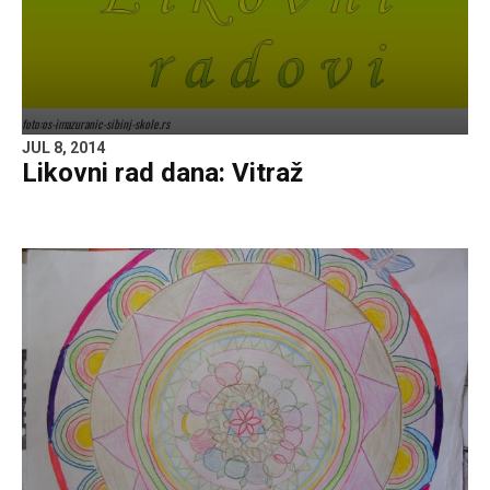
foto:os-imazuranic-sibinj-skole.rs
JUL 8, 2014
Likovni rad dana: Vitraž