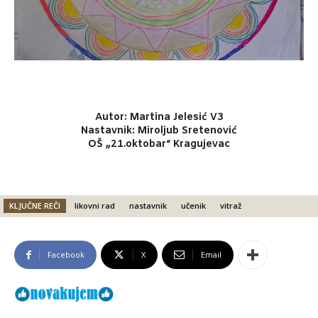
Autor: Martina Jelesić V3
Nastavnik: Miroljub Sretenović
OŠ „21.oktobar“ Kragujevac
KLJUČNE REČI
likovni rad
nastavnik
učenik
vitraž
Facebook
X
Email