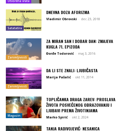
Otvorena vrata
DNEVNA DOZA AFORIZMA
Vladimir Obrovski
-
dec 23, 2018
Satatatira
ZA MIRAN SAN I DOBAR DAN: ZMAJEVA
KUGLA 71. EPIZODA
Đorđe Todorović
-
maj 3, 2016
Zanimljivosti
DA LI STE ZNALI: LJUBIČASTA
Marija Pašalić
-
okt 11, 2014
Zanimljivosti
TOPLIČANKA DRAGA ZAREV: PROSLAVA
ŽIVOTA POSVEĆENOG OBRAZOVANJU I
LJUBAVI PREMA ŽIVOTINJAMA
Magazin
Marko Spirić
-
okt 2, 2024
TANJA RADIVOJEVIĆ: NESANICA