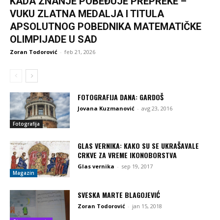
KADA ZNANJE POBEĐUJE PREPREKE –
VUKU ZLATNA MEDALJA I TITULA
APSOLUTNOG POBEDNIKA MATEMATIČKE
OLIMPIJADE U SAD
Zoran Todorović
-
feb 21, 2026
FOTOGRAFIJA DANA: GARDOŠ
Jovana Kuzmanović
-
avg 23, 2016
Fotografija
GLAS VERNIKA: KAKO SU SE UKRAŠAVALE
CRKVE ZA VREME IKONOBORSTVA
Glas vernika
-
sep 19, 2017
Magazin
SVESKA MARTE BLAGOJEVIĆ
Zoran Todorović
-
jan 15, 2018