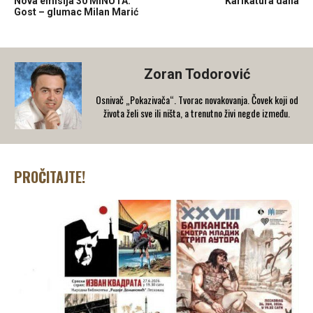
Nova emisija 30 MINUTA:
Karikatura dana
Gost – glumac Milan Marić
Zoran Todorović
Osnivač „Pokazivača“. Tvorac novakovanja. Čovek koji od
života želi sve ili ništa, a trenutno živi negde između.
PROČITAJTE!