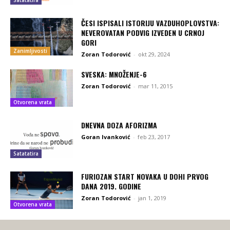
ČESI ISPISALI ISTORIJU VAZDUHOPLOVSTVA:
NEVEROVATAN PODVIG IZVEDEN U CRNOJ
GORI
Zanimljivosti
Zoran Todorović
-
okt 29, 2024
SVESKA: MNOŽENJE-6
Zoran Todorović
-
mar 11, 2015
Otvorena vrata
DNEVNA DOZA AFORIZMA
Goran Ivanković
-
feb 23, 2017
Satatatira
FURIOZAN START NOVAKA U DOHI PRVOG
DANA 2019. GODINE
Zoran Todorović
-
jan 1, 2019
Otvorena vrata