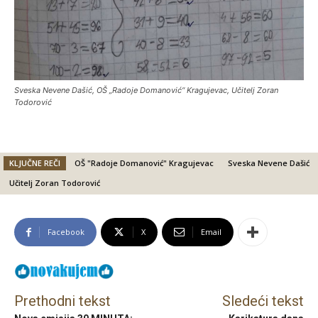
Sveska Nevene Dašić, OŠ „Radoje Domanović“ Kragujevac, Učitelj Zoran
Todorović
KLJUČNE REČI
OŠ "Radoje Domanović" Kragujevac
Sveska Nevene Dašić
Učitelj Zoran Todorović
Facebook
X
Email
Prethodni tekst
Sledeći tekst