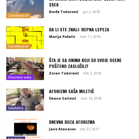
S5E8
Đorđe Todorović
-
jan 2, 2018
Zanimljivosti
DA LI STE ZNALI: REPNA LEPEZA
Marija Pašalić
-
mar 17, 2018
Zanimljivosti
ŠTA JE SA ONIMA KOJI SU SVOJE OCENE
POŠTENO ZASLUŽILI?
Zoran Todorović
-
feb 3, 2018
Otvorena vrata
AFORIZMI SAŠA MILETIĆ
Deana Sailović
-
mar 16, 2018
Satatatira
DNEVNA DOZA AFORIZMA
Jane Atanasov
-
okt 27, 2017
Satatatira