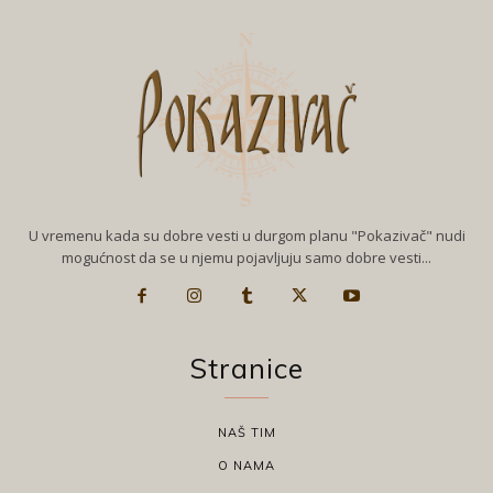
U vremenu kada su dobre vesti u durgom planu "Pokazivač" nudi
mogućnost da se u njemu pojavljuju samo dobre vesti...
Stranice
NAŠ TIM
O NAMA