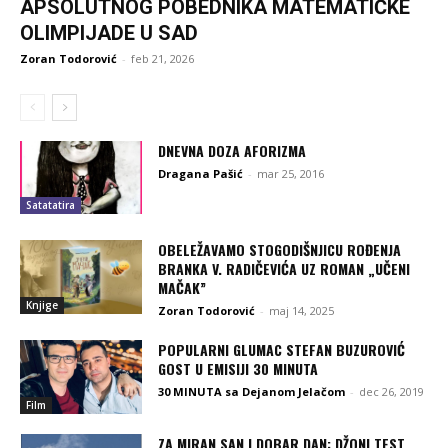
APSOLUTNOG POBEDNIKA MATEMATIČKE
OLIMPIJADE U SAD
Zoran Todorović
-
feb 21, 2026
DNEVNA DOZA AFORIZMA
Dragana Pašić
-
mar 25, 2016
Satatatira
OBELEŽAVAMO STOGODIŠNJICU ROĐENJA
BRANKA V. RADIČEVIĆA UZ ROMAN „UČENI
MAČAK”
Knjige
Zoran Todorović
-
maj 14, 2025
POPULARNI GLUMAC STEFAN BUZUROVIĆ
GOST U EMISIJI 30 MINUTA
30 MINUTA sa Dejanom Jelačom
-
dec 26, 2019
Film
ZA MIRAN SAN I DOBAR DAN: DŽONI TEST