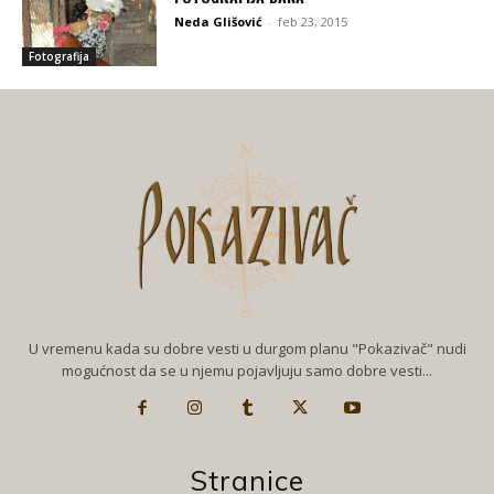
Neda Glišović
-
feb 23, 2015
Fotografija
U vremenu kada su dobre vesti u durgom planu "Pokazivač" nudi
mogućnost da se u njemu pojavljuju samo dobre vesti...
Stranice