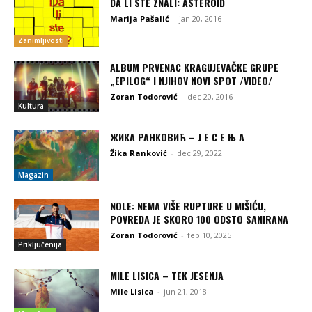
DA LI STE ZNALI: ASTEROID
Marija Pašalić
-
jan 20, 2016
Zanimljivosti
ALBUM PRVENAC KRAGUJEVAČKE GRUPE
„EPILOG“ I NJIHOV NOVI SPOT /VIDEO/
Zoran Todorović
-
dec 20, 2016
Kultura
ЖИКА РАНКОВИЋ – Ј Е С Е Њ А
Žika Ranković
-
dec 29, 2022
Magazin
NOLE: NEMA VIŠE RUPTURE U MIŠIĆU,
POVREDA JE SKORO 100 ODSTO SANIRANA
Zoran Todorović
-
feb 10, 2025
Priključenija
MILE LISICA – TEK JESENJA
Mile Lisica
-
jun 21, 2018