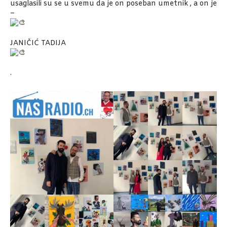
usaglasili su se u svemu da je on poseban umetnik , a on je
–
JANIČIĆ TADIJA
.