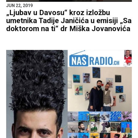
JUN 22, 2019
„Ljubav u Davosu“ kroz izložbu
umetnika Tadije Janičića u emisiji „Sa
doktorom na ti“ dr Miška Jovanovića