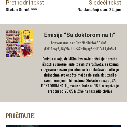
Prethodni tekst
Sledeći tekst
Stefan Simić: ***
Na današnji dan: 22. jun
Emisija “Sa doktorom na ti”
http://nasradio.ch/live?fbclid=IwAR0x1aF1-
yEKEt4ewy8_d8gY1Aj1liUe3Ze4fqktgSNnIFlEzd-I_drtRv4
Emisija u kojoj dr Miško Jovanović dočekuje poznate
ličnosti i uspešne ljude iz svih sfera života, sa kojima
razgovara sasvim prirodno na ti i pokušava da otkrije
slušaocima sve ono što možda do sada nisu znali o
svojim omiljenim ličnostima. Slušajte emisiju ,,SA
DOKTOROM NA TI,, svake subote od 18 h, a repriza je
sredom od 20:05 h uživo na nasradio.ch/live
PROČITAJTE!