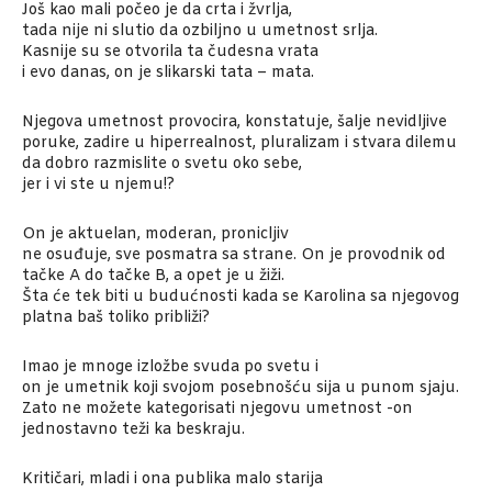
Još kao mali počeo je da crta i žvrlja,
tada nije ni slutio da ozbiljno u umetnost srlja.
Kasnije su se otvorila ta čudesna vrata
i evo danas, on je slikarski tata – mata.
Njegova umetnost provocira, konstatuje, šalje nevidljive
poruke, zadire u hiperrealnost, pluralizam i stvara dilemu
da dobro razmislite o svetu oko sebe,
jer i vi ste u njemu!?
On je aktuelan, moderan, pronicljiv
ne osuđuje, sve posmatra sa strane. On je provodnik od
tačke A do tačke B, a opet je u žiži.
Šta će tek biti u budućnosti kada se Karolina sa njegovog
platna baš toliko približi?
Imao je mnoge izložbe svuda po svetu i
on je umetnik koji svojom posebnošću sija u punom sjaju.
Zato ne možete kategorisati njegovu umetnost -on
jednostavno teži ka beskraju.
Kritičari, mladi i ona publika malo starija