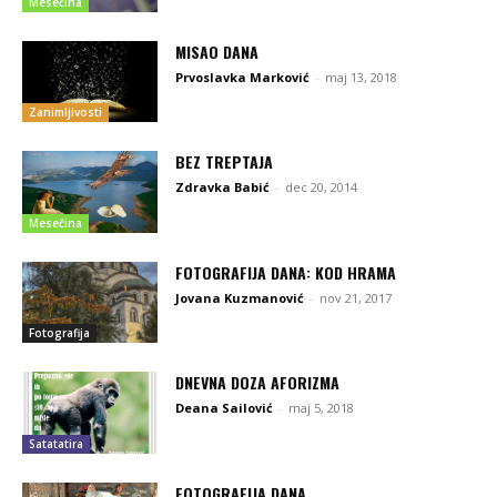
Mesečina
MISAO DANA
Prvoslavka Marković
-
maj 13, 2018
Zanimljivosti
BEZ TREPTAJA
Zdravka Babić
-
dec 20, 2014
Mesečina
FOTOGRAFIJA DANA: KOD HRAMA
Jovana Kuzmanović
-
nov 21, 2017
Fotografija
DNEVNA DOZA AFORIZMA
Deana Sailović
-
maj 5, 2018
Satatatira
FOTOGRAFIJA DANA