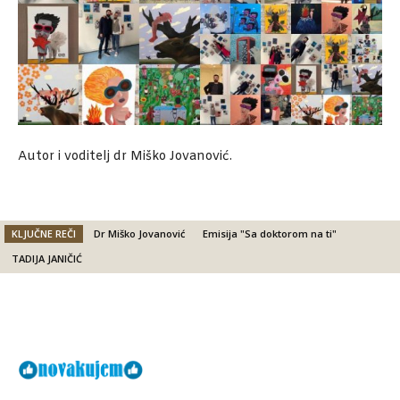
Autor i voditelj dr Miško Jovanović.
KLJUČNE REČI
Dr Miško Jovanović
Emisija "Sa doktorom na ti"
TADIJA JANIČIĆ
Facebook
X
Email