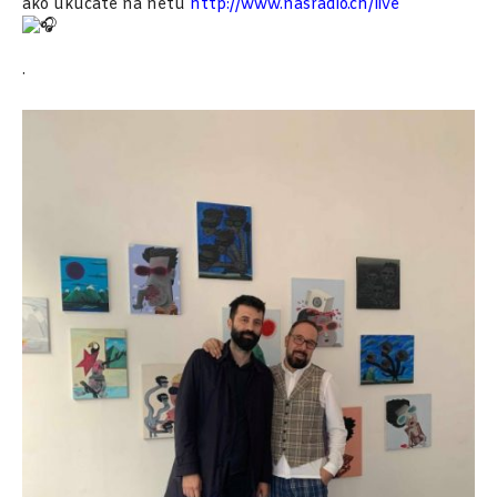
ako ukucate na netu
http://www.nasradio.ch/live
.