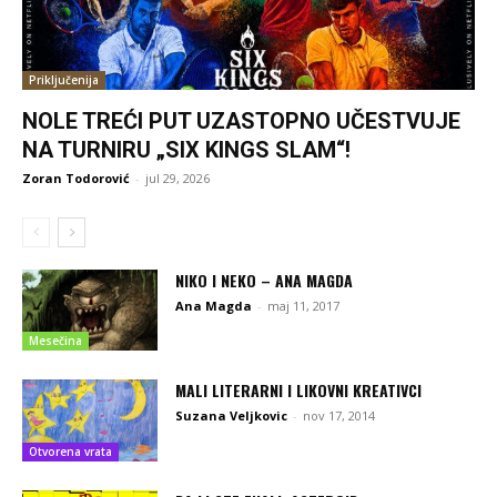
Priključenija
NOLE TREĆI PUT UZASTOPNO UČESTVUJE
NA TURNIRU „SIX KINGS SLAM“!
Zoran Todorović
-
jul 29, 2026
NIKO I NEKO – ANA MAGDA
Ana Magda
-
maj 11, 2017
Mesečina
MALI LITERARNI I LIKOVNI KREATIVCI
Suzana Veljkovic
-
nov 17, 2014
Otvorena vrata