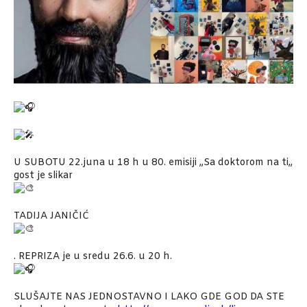
U SUBOTU 22.juna u 18 h u 80. emisiji ,,Sa doktorom na ti,,
gost je slikar
TADIJA JANIČIĆ
. REPRIZA je u sredu 26.6. u 20 h.
SLUŠAJTE NAS JEDNOSTAVNO I LAKO GDE GOD DA STE