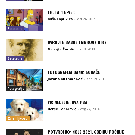
EH, TA ‘TE-VE’!
Mišo Koprivica
-
okt 26, 2015
Satatatira
UVRNUTE BASNE EMBROUZ BIRS
Nebojša Čandić
-
jul 8, 2018
Satatatira
FOTOGRAFIJA DANA: SOKAČE
Jovana Kuzmanović
-
sep 29, 2015
Fotografija
VIC NEDELJE: DVA PSA
Đorđe Todorović
-
avg 24, 2014
Zanimljivosti
POTVRĐENO: NOLE 2021. GODINU POČINJE