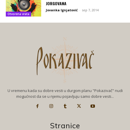
JORGOVANA
Jovanka Ignjatović
-
sep 7, 2014
Otvorena vrata
U vremenu kada su dobre vesti u durgom planu "Pokazivač" nudi
mogućnost da se u njemu pojavljuju samo dobre vesti...
Stranice