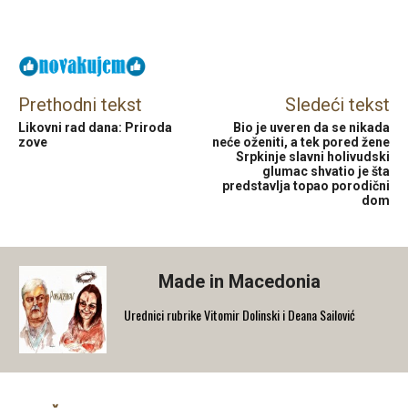
Facebook
X
Email
Prethodni tekst
Sledeći tekst
Likovni rad dana: Priroda
Bio je uveren da se nikada
zove
neće oženiti, a tek pored žene
Srpkinje slavni holivudski
glumac shvatio je šta
predstavlja topao porodični
dom
Made in Macedonia
Urednici rubrike Vitomir Dolinski i Deana Sailović