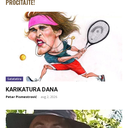
PROČITAJTE!
Satatatira
KARIKATURA DANA
Petar Pismestrović
-
avg 2, 2026