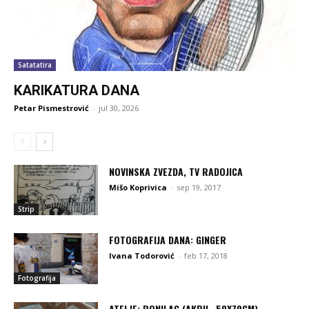
Satatatira
KARIKATURA DANA
Petar Pismestrović
-
jul 30, 2026
NOVINSKA ZVEZDA, TV RADOJICA
Mišo Koprivica
-
sep 19, 2017
Strip
FOTOGRAFIJA DANA: GINGER
Ivana Todorović
-
feb 17, 2018
Fotografija
ATELJE: RONILAC (AKRIL, 50X70CM)