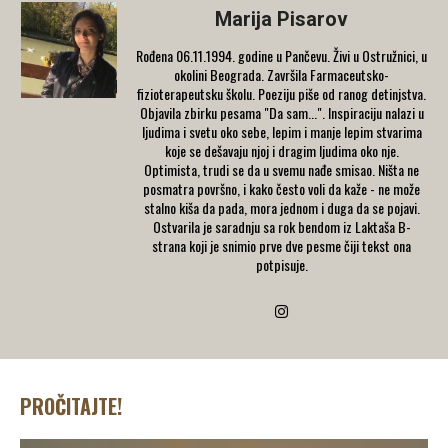
Marija Pisarov
Rođena 06.11.1994. godine u Pančevu. Živi u Ostružnici, u
okolini Beograda. Završila Farmaceutsko-
fizioterapeutsku školu. Poeziju piše od ranog detinjstva.
Objavila zbirku pesama "Da sam...". Inspiraciju nalazi u
ljudima i svetu oko sebe, lepim i manje lepim stvarima
koje se dešavaju njoj i dragim ljudima oko nje.
Optimista, trudi se da u svemu nađe smisao. Ništa ne
posmatra površno, i kako često voli da kaže - ne može
stalno kiša da pada, mora jednom i duga da se pojavi.
Ostvarila je saradnju sa rok bendom iz Laktaša B-
strana koji je snimio prve dve pesme čiji tekst ona
potpisuje.
PROČITAJTE!