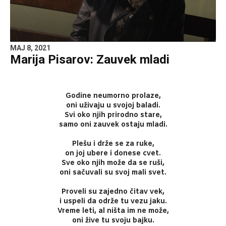
MAJ 8, 2021
Marija Pisarov: Zauvek mladi
Godine neumorno prolaze,
oni uživaju u svojoj baladi.
Svi oko njih prirodno stare,
samo oni zauvek ostaju mladi.
Plešu i drže se za ruke,
on joj ubere i donese cvet.
Sve oko njih može da se ruši,
oni sačuvali su svoj mali svet.
Proveli su zajedno čitav vek,
i uspeli da održe tu vezu jaku.
Vreme leti, al ništa im ne može,
oni žive tu svoju bajku.