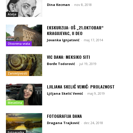
Dina Kecman
-
nov 8, 2018
Atelje
EKSKURZIJA: OŠ „21.OKTOBAR“
KRAGUJEVAC, II DEO
Jovanka Ignjatović
-
maj 17, 2014
Otvorena vrata
VIC DANA: MEKSIKO SITI
Đorđe Todorović
-
jul 19, 2019
Zanimljivosti
LJILJANA SKELIĆ VEMIĆ: PROLAZNOST
Ljiljana Skelić Vemić
-
maj 9, 2019
Mesečina
FOTOGRAFIJA DANA
Dragana Trajković
-
dec 24, 2018
Fotografija