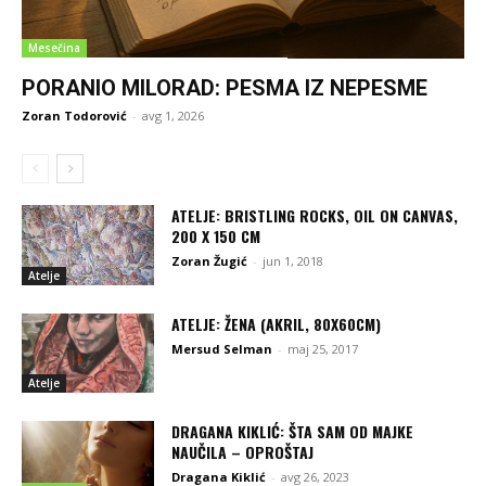
Mesečina
PORANIO MILORAD: PESMA IZ NEPESME
Zoran Todorović
-
avg 1, 2026
ATELJE: BRISTLING ROCKS, OIL ON CANVAS,
200 X 150 CM
Zoran Žugić
-
jun 1, 2018
Atelje
ATELJE: ŽENA (AKRIL, 80X60CM)
Mersud Selman
-
maj 25, 2017
Atelje
DRAGANA KIKLIĆ: ŠTA SAM OD MAJKE
NAUČILA – OPROŠTAJ
Dragana Kiklić
-
avg 26, 2023