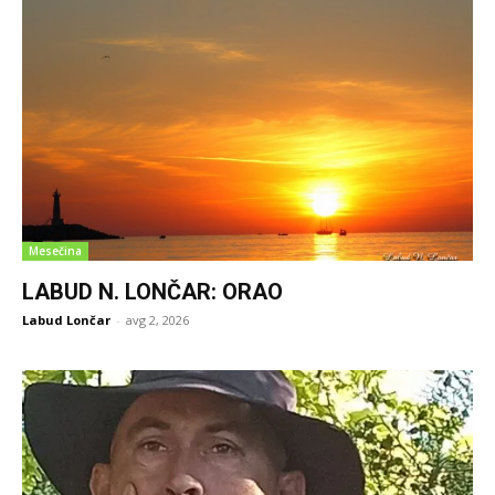
Mesečina
LABUD N. LONČAR: ORAO
Labud Lončar
-
avg 2, 2026