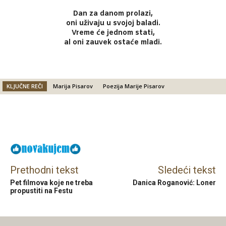
Dan za danom prolazi,
oni uživaju u svojoj baladi.
Vreme će jednom stati,
al oni zauvek ostaće mladi.
KLJUČNE REČI
Marija Pisarov
Poezija Marije Pisarov
Facebook
X
Email
Prethodni tekst
Sledeći tekst
Pet filmova koje ne treba
Danica Roganović: Loner
propustiti na Festu