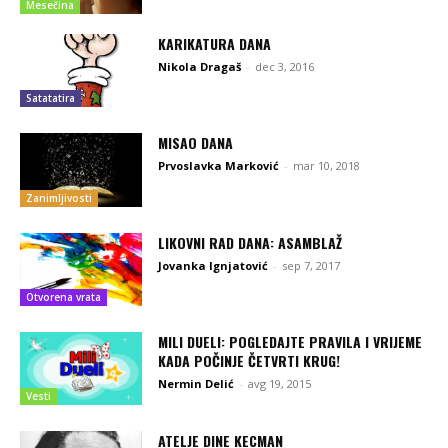
Mesečina
KARIKATURA DANA
Nikola Dragaš
-
dec 3, 2016
Satatatira
MISAO DANA
Prvoslavka Marković
-
mar 10, 2018
Zanimljivosti
LIKOVNI RAD DANA: ASAMBLAŽ
Jovanka Ignjatović
-
sep 7, 2017
Otvorena vrata
MILI DUELI: POGLEDAJTE PRAVILA I VRIJEME
KADA POČINJE ČETVRTI KRUG!
Nermin Delić
-
avg 19, 2015
Vesti
ATELJE DINE KECMAN