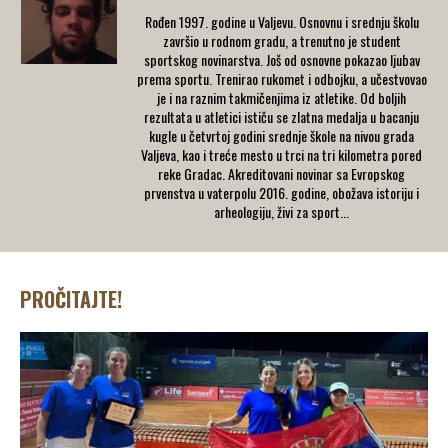
Rođen 1997. godine u Valjevu. Osnovnu i srednju školu
završio u rodnom gradu, a trenutno je student
sportskog novinarstva. Još od osnovne pokazao ljubav
prema sportu. Trenirao rukomet i odbojku, a učestvovao
je i na raznim takmičenjima iz atletike. Od boljih
rezultata u atletici ističu se zlatna medalja u bacanju
kugle u četvrtoj godini srednje škole na nivou grada
Valjeva, kao i treće mesto u trci na tri kilometra pored
reke Gradac. Akreditovani novinar sa Evropskog
prvenstva u vaterpolu 2016. godine, obožava istoriju i
arheologiju, živi za sport...
PROČITAJTE!