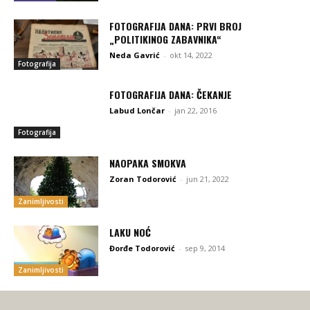
FOTOGRAFIJA DANA: PRVI BROJ
„POLITIKINOG ZABAVNIKA“
Neda Gavrić
-
okt 14, 2022
Fotografija
FOTOGRAFIJA DANA: ČEKANJE
Labud Lončar
-
jan 22, 2016
Fotografija
NAOPAKA SMOKVA
Zoran Todorović
-
jun 21, 2022
Zanimljivosti
LAKU NOĆ
Đorđe Todorović
-
sep 9, 2014
Zanimljivosti