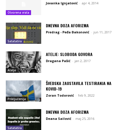
Jovanka Ignjatović
-
apr 4, 2014
Otvorena vrata
DNEVNA DOZA AFORIZMA
Predrag - Peđa Đakonović
-
jun 11, 2017
Satatatira
ATELJE: SLOBODA GOVORA
Dragana Pašić
-
jan 2, 2017
Atelje
ŠVEDSKA ZAUSTAVILA TESTIRANJA NA
KOVID-19
Zoran Todorović
-
feb 9, 2022
Priključenija
DNEVNA DOZA AFORIZMA
Deana Sailović
-
maj 25, 2016
Satatatira