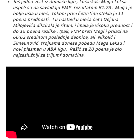
Još jedna vest iz domaće lige , košarkaši Mega Leksa
uspeli su da savladaju FMP rezultatom 81:73 . Mega je
bolje ušla u meč, tokom prve četvrtine stekla je 11
poena prednosti. I u nastavku meča četa Dejana
Milojevića diktirala je ritam, i imala je visoku prednost i
do 15 poena razlike . Ipak, FMP preti Megi i prilazi na
66:62 sredinom poslednje deonice, ali Nikolić i
Simeunović trojkama donese pobedu Mega Leksu i
novi plasman u
ABA
ligu. Rašić sa 20 poena je bio
najzaslužniji za trijumf domaćina.