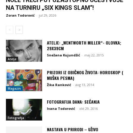
NOLE TREĆI PUT UZASTOPNO UČESTVUJE
NA TURNIRU „SIX KINGS SLAM“!
Zoran Todorović
-
jul 29, 2026
ATELJE: „WENTWORTH MILLER“- OLOVKA;
29X39CM
Snežana Kujundžić
-
maj 22, 2015
Atelje
PRIZORI IZ OBIČNOG ŽIVOTA: HOROSKOP (
MUŠKA PESMA)
Žika Ranković
-
avg 13, 2014
Magazin
FOTOGRAFIJA DANA: SEĆANJA
Ivana Todorović
-
okt 29, 2016
Fotografija
NASTAVA U PRIRODI – UŽIVO