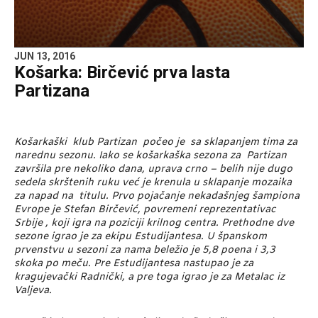
JUN 13, 2016
Košarka: Birčević prva lasta
Partizana
Košarkaški klub Partizan počeo je sa sklapanjem tima za
narednu sezonu. Iako se košarkaška sezona za Partizan
završila pre nekoliko dana, uprava crno – belih nije dugo
sedela skrštenih ruku već je krenula u sklapanje mozaika
za napad na titulu. Prvo pojačanje nekadašnjeg šampiona
Evrope je Stefan Birčević, povremeni reprezentativac
Srbije , koji igra na poziciji krilnog centra. Prethodne dve
sezone igrao je za ekipu Estudijantesa. U španskom
prvenstvu u sezoni za nama beležio je 5,8 poena i 3,3
skoka po meču. Pre Estudijantesa nastupao je za
kragujevački Radnički, a pre toga igrao je za Metalac iz
Valjeva.