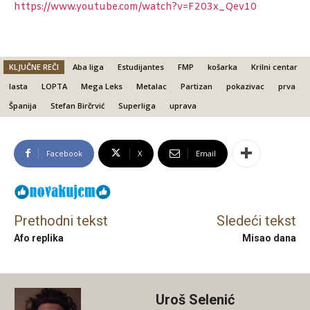
https://www.youtube.com/watch?v=F203x_Qev10
KLJUČNE REČI
Aba liga
Estudijantes
FMP
košarka
Krilni centar
lasta
LOPTA
Mega Leks
Metalac
Partizan
pokazivac
prva
Španija
Stefan Birčrvić
Superliga
uprava
Facebook
X
Email
Prethodni tekst
Sledeći tekst
Afo replika
Misao dana
Uroš Selenić