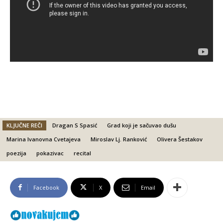
KLJUČNE REČI
Dragan S Spasić
Grad koji je sačuvao dušu
Marina Ivanovna Cvetajeva
Miroslav Lj. Ranković
Olivera Šestakov
poezija
pokazivac
recital
Facebook
X
Email