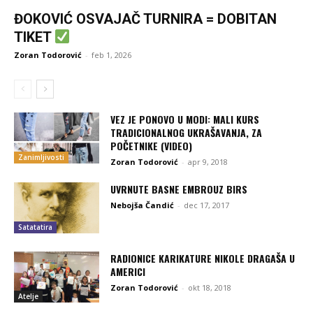
ĐOKOVIĆ OSVAJAČ TURNIRA = DOBITAN
TIKET
Zoran Todorović
-
feb 1, 2026
VEZ JE PONOVO U MODI: MALI KURS
TRADICIONALNOG UKRAŠAVANJA, ZA
POČETNIKE (VIDEO)
Zanimljivosti
Zoran Todorović
-
apr 9, 2018
UVRNUTE BASNE EMBROUZ BIRS
Nebojša Čandić
-
dec 17, 2017
Satatatira
RADIONICE KARIKATURE NIKOLE DRAGAŠA U
AMERICI
Zoran Todorović
-
okt 18, 2018
Atelje