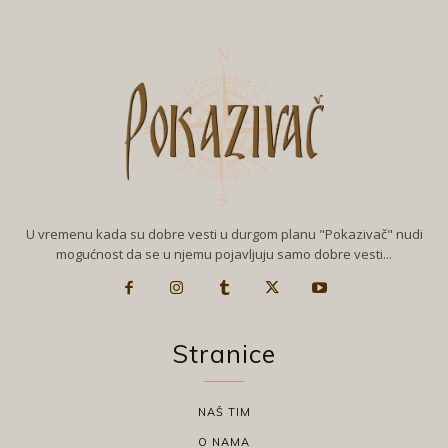
U vremenu kada su dobre vesti u durgom planu "Pokazivač" nudi
mogućnost da se u njemu pojavljuju samo dobre vesti...
Stranice
NAŠ TIM
O NAMA