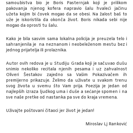
samoubistva bio je Boris Pasternjak koji je prilikom
pakovanja njenog kofera napravio šalu hvaleći jačinu
užeta kojim bi čovek mogao da se obesi. Na žalost baš to
uže je iskoristila da okonča život. Boris nikada sebi nije
mogao da oprosti tu šalu.
Kako je bila sasvim sama lokalna policija je preuzela telo i
sahranjenila je na neznanom i neobeleženom mestu bez i
jednog prijatelja ili prolaznika.
Autor ovih redova je u Studiju Grada koji je sačuvao dušu
snimio nekoliko recitala njenih pesama i uz zahvalnost
Oliveri Šestakov zajedno sa Vašim Pokazivačem ih
premijerno prikazuje. Želimo da uživate u svakom trenu
svog života u svemu što Vam prija. Poezija je jedan od
najlepših izraza ljudkog uma i duše a sećanje spomen i na
sve naše pretke od nastanka pa sve do kraja vremena.
Uživajte poštovani čitaoci jer život je jedan!
Miroslav Lj Ranković