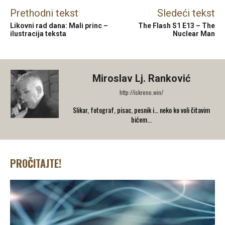
Prethodni tekst
Sledeći tekst
Likovni rad dana: Mali princ –
The Flash S1 E13 – The
ilustracija teksta
Nuclear Man
Miroslav Lj. Ranković
http://iskreno.win/
Slikar, fotograf, pisac, pesnik i… neko ko voli čitavim
bićem...
PROČITAJTE!