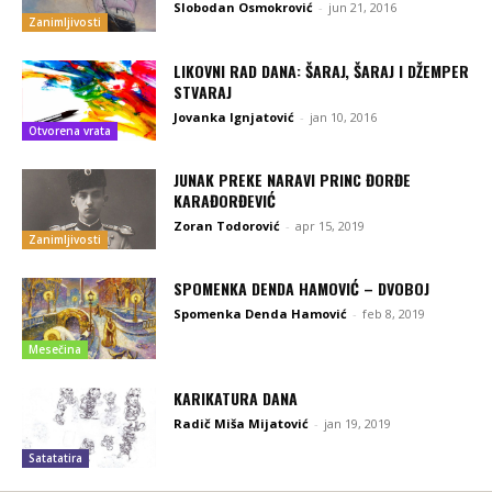
Slobodan Osmokrović
-
jun 21, 2016
Zanimljivosti
LIKOVNI RAD DANA: ŠARAJ, ŠARAJ I DŽEMPER
STVARAJ
Jovanka Ignjatović
-
jan 10, 2016
Otvorena vrata
JUNAK PREKE NARAVI PRINC ĐORĐE
KARAĐORĐEVIĆ
Zoran Todorović
-
apr 15, 2019
Zanimljivosti
SPOMENKA DENDA HAMOVIĆ – DVOBOJ
Spomenka Denda Hamović
-
feb 8, 2019
Mesečina
KARIKATURA DANA
Radič Miša Mijatović
-
jan 19, 2019
Satatatira