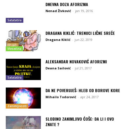
DNEVNA DOZA AFORIZMA
Nenad Živković
-
jan 19, 2016
Satatatira
DRAGANA KIKLIĆ: TRENUCI LIČNE SREĆE
Dragana Kiklić
-
jun 22, 2019
Mesečina
ALEKSANDAR NOVAKOVIĆ AFORIZMI
Deana Sailović
-
jul 21, 2017
Satatatira
DA NE POVERUJEŠ: HLEB OD BOROVE KORE
Mihailo Todorović
-
apr 24, 2017
Zanimljivosti
SLOBINO ZANIMLJIVO ĆOŠE: DA LI I OVO
ZNATE ?