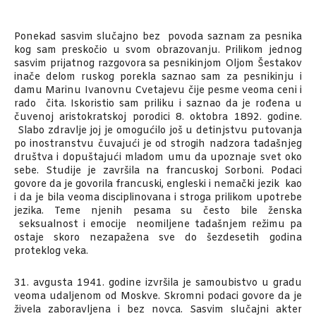
Ponekad sasvim slučajno bez povoda saznam za pesnika
kog sam preskočio u svom obrazovanju. Prilikom jednog
sasvim prijatnog razgovora sa pesnikinjom Oljom Šestakov
inače delom ruskog porekla saznao sam za pesnikinju i
damu Marinu Ivanovnu Cvetajevu čije pesme veoma ceni i
rado čita. Iskoristio sam priliku i saznao da je rođena u
čuvenoj aristokratskoj porodici 8. oktobra 1892. godine.
Slabo zdravlje joj je omogućilo još u detinjstvu putovanja
po inostranstvu čuvajući je od strogih nadzora tadašnjeg
društva i dopuštajući mladom umu da upoznaje svet oko
sebe. Studije je završila na francuskoj Sorboni. Podaci
govore da je govorila francuski, engleski i nemački jezik kao
i da je bila veoma disciplinovana i stroga prilikom upotrebe
jezika. Teme njenih pesama su često bile ženska
seksualnost i emocije neomiljene tadašnjem režimu pa
ostaje skoro nezapažena sve do šezdesetih godina
proteklog veka.
31. avgusta 1941. godine izvršila je samoubistvo u gradu
veoma udaljenom od Moskve. Skromni podaci govore da je
živela zaboravljena i bez novca. Sasvim slučajni akter